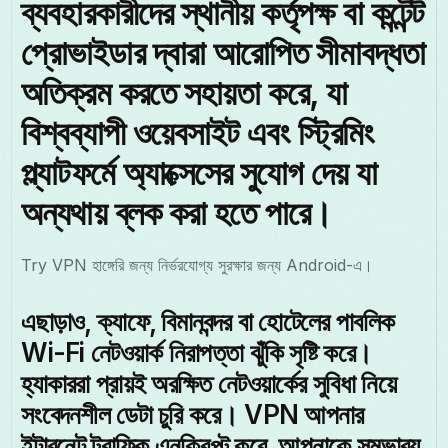
ব্যবহারকারীদের স্থানীয় কর্তৃপক্ষ বা কন্টেন্ট
প্রোভাইডার দ্বারা আরোপিত সীমাবদ্ধতা
অতিক্রম করতে সহায়তা করে, যা
বিশ্বব্যাপী ওয়েবসাইট এবং স্ট্রিমিং
প্ল্যাটফর্মে অ্যাক্সেসের সুযোগ দেয় যা
অন্যথায় ব্লক করা হতে পারে।
Try VPN হাঙ্গেরি জন্য নির্ভরযোগ্য সুরক্ষার জন্য Android-এ।
এছাড়াও, ক্যাফে, বিমানবন্দর বা হোটেলের পাবলিক
Wi-Fi নেটওয়ার্ক নিরাপত্তা ঝুঁকি সৃষ্টি করে।
হ্যাকাররা প্রায়ই অরক্ষিত নেটওয়ার্কের সুবিধা নিয়ে
সংবেদনশীল ডেটা চুরি করে। VPN আপনার
ইন্টারনেট ট্রাফিক এনক্রিপ্ট করে, আপনাকে সম্ভাব্য