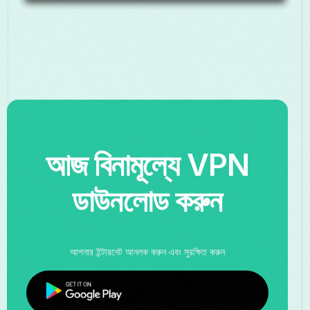
আজ বিনামূল্যে VPN
ডাউনলোড করুন
আপনার ইন্টারনেট আনলক করুন এবং সুরক্ষিত করুন