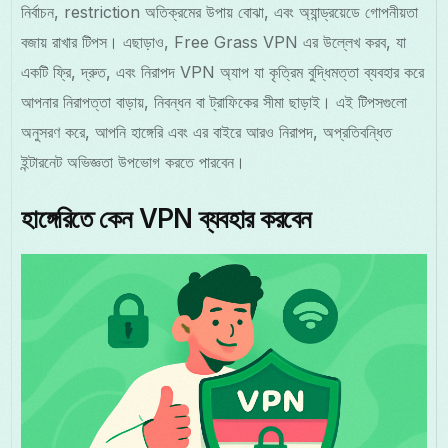
নির্বাচন, restriction অতিক্রমের উপায় বোঝা, এবং অ্যান্ড্রয়েডে গোপনীয়তা
বজায় রাখার টিপস। এছাড়াও, Free Grass VPN এর উল্লেখ করব, যা
একটি ফ্রি, দ্রুত, এবং নিরাপদ VPN অ্যাপ যা কৃত্রিম বুদ্ধিমত্তা ব্যবহার করে
আপনার নিরাপত্তা বাড়ায়, নিবন্ধন বা ট্রাফিকের সীমা ছাড়াই। এই টিপসগুলো
অনুসরণ করে, আপনি হাঙ্গেরি এবং এর বাইরে আরও নিরাপদ, অপ্রতিবন্ধিত
ইন্টারনেট অভিজ্ঞতা উপভোগ করতে পারবেন।
হাঙ্গেরিতে কেন VPN ব্যবহার করবেন