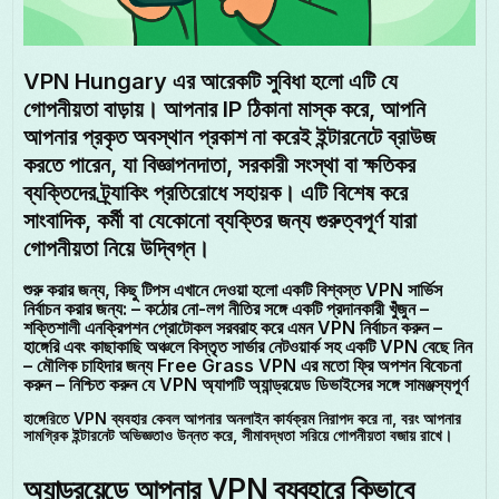
VPN Hungary এর আরেকটি সুবিধা হলো এটি যে
গোপনীয়তা বাড়ায়। আপনার IP ঠিকানা মাস্ক করে, আপনি
আপনার প্রকৃত অবস্থান প্রকাশ না করেই ইন্টারনেটে ব্রাউজ
করতে পারেন, যা বিজ্ঞাপনদাতা, সরকারী সংস্থা বা ক্ষতিকর
ব্যক্তিদের ট্র্যাকিং প্রতিরোধে সহায়ক। এটি বিশেষ করে
সাংবাদিক, কর্মী বা যেকোনো ব্যক্তির জন্য গুরুত্বপূর্ণ যারা
গোপনীয়তা নিয়ে উদ্বিগ্ন।
শুরু করার জন্য, কিছু টিপস এখানে দেওয়া হলো একটি বিশ্বস্ত VPN সার্ভিস
নির্বাচন করার জন্য: – কঠোর নো-লগ নীতির সঙ্গে একটি প্রদানকারী খুঁজুন –
শক্তিশালী এনক্রিপশন প্রোটোকল সরবরাহ করে এমন VPN নির্বাচন করুন –
হাঙ্গেরি এবং কাছাকাছি অঞ্চলে বিস্তৃত সার্ভার নেটওয়ার্ক সহ একটি VPN বেছে নিন
– মৌলিক চাহিদার জন্য Free Grass VPN এর মতো ফ্রি অপশন বিবেচনা
করুন – নিশ্চিত করুন যে VPN অ্যাপটি অ্যান্ড্রয়েড ডিভাইসের সঙ্গে সামঞ্জস্যপূর্ণ
হাঙ্গেরিতে VPN ব্যবহার কেবল আপনার অনলাইন কার্যক্রম নিরাপদ করে না, বরং আপনার
সামগ্রিক ইন্টারনেট অভিজ্ঞতাও উন্নত করে, সীমাবদ্ধতা সরিয়ে গোপনীয়তা বজায় রাখে।
অ্যান্ড্রয়েডে আপনার VPN ব্যবহারে কিভাবে