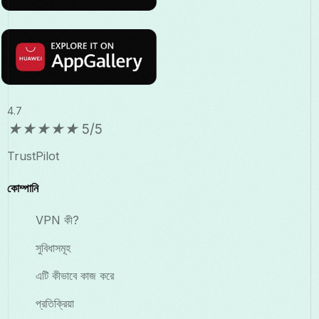
4.7
★
★
★
★
★
5/5
TrustPilot
কোম্পানি
VPN কী?
সুবিধাসমূহ
এটি কীভাবে কাজ করে
প্রতিক্রিয়া