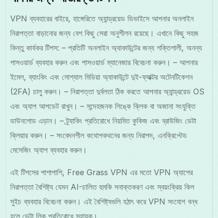
VPN ব্যবহারের বাইরে, হাঙ্গেরিতে অ্যান্ড্রয়েড ডিভাইসে আপনার অনলাইন
নিরাপত্তা বাড়ানোর জন্য বেশ কিছু সেরা অনুশীলন রয়েছে। এখানে কিছু সহজ
কিন্তু কার্যকর টিপস: – প্রতিটি অনলাইন অ্যাকাউন্টের জন্য শক্তিশালী, অনন্য
পাসওয়ার্ড ব্যবহার করুন এবং পাসওয়ার্ড ম্যানেজার বিবেচনা করুন। – আপনার
ইমেল, ব্যাংকিং এবং সোশ্যাল মিডিয়া অ্যাকাউন্টে দুই-ফ্যাক্টর অটেনটিকেশন
(2FA) চালু করুন। – নিরাপত্তা দুর্বলতা ঠিক করতে আপনার অ্যান্ড্রয়েড OS
এবং অ্যাপ আপডেট রাখুন। – সন্দেহজনক লিঙ্কে ক্লিক বা অজানা সংযুক্তি
ডাউনলোড এড়ান। – ট্র্যাকিং প্রতিরোধে নিয়মিত কুকিজ এবং ব্রাউজিং ডেটা
ক্লিয়ার করুন। – সংবেদনশীল কথোপকথনের জন্য নিরাপদ, এনক্রিপ্টেড
মেসেজিং অ্যাপ ব্যবহার করুন।
এই টিপসের পাশাপাশি, Free Grass VPN এর মতো VPN অ্যাপের
নিরাপত্তা বৈশিষ্ট্য যেমন AI-চালিত হুমকি সনাক্তকরণ এবং স্বয়ংক্রিয় কিল
সুইচ ব্যবহার বিবেচনা করুন। এই বৈশিষ্ট্যগুলি হঠাৎ করে VPN সংযোগ বন্ধ
হলে ডেটা লিক প্রতিরোধে সহায়ক।