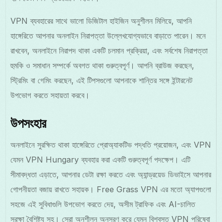
VPN ব্যবহারের সাথে ভালো ডিজিটাল হাইজিন অনুশীলন মিলিয়ে, আপনি
হাঙ্গেরিতে আপনার অনলাইন নিরাপত্তা উল্লেখযোগ্যভাবে বাড়াতে পারেন। মনে
রাখবেন, অনলাইনে নিরাপদ থাকা একটি চলমান প্রক্রিয়া, এবং সর্বশেষ নিরাপত্তা
হুমকি ও সমাধান সম্পর্কে অবগত থাকা গুরুত্বপূর্ণ। আপনি ব্রাউজ করছেন,
স্ট্রিমিং বা গেমিং করছেন, এই টিপসগুলো আপনাকে শান্তির সঙ্গে ইন্টারনেট
উপভোগ করতে সহায়তা করবে।
উপসংহার
অনলাইনে সুরক্ষিত থাকা হাঙ্গেরিতে প্রোঅ্যাকটিভ পদ্ধতি প্রয়োজন, এবং VPN
যেমন VPN Hungary ব্যবহার করা একটি গুরুত্বপূর্ণ পদক্ষেপ। এটি
সীমাবদ্ধতা এড়াতে, আপনার ডেটা রক্ষা করতে এবং অ্যান্ড্রয়েড ডিভাইসে আপনার
গোপনীয়তা বজায় রাখতে সহায়ক। Free Grass VPN এর মতো অ্যাপগুলো
সহজে এই সুবিধাগুলি উপভোগ করতে দেয়, অসীম ট্রাফিক এবং AI-চালিত
সুরক্ষা বৈশিষ্ট্য সহ। সেরা অনুশীলন অনুসরণ করে যেমন বিশ্বস্ত VPN পরিষেবা