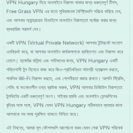
VPN Hungary দিয়ে অনলাইনে নিরাপদ থাকার জন্য গুরুত্বপূর্ণ টিপস,
Free Grass VPN এর মতো সুবিধাজনক বৈশিষ্ট্যগুলি পরিচয় করিয়ে দেব,
এবং আপনার অ্যান্ড্রয়েড ডিভাইসে অনলাইন নিরাপত্তা সর্বোচ্চ করার জন্য
ব্যবহারিক পরামর্শ দেব।
একটি VPN (Virtual Private Network) আপনার ইন্টারনেট সংযোগ
এনক্রিপ্ট করে, যা আপনার অনলাইন কার্যকলাপকে ব্যক্তিগত এবং নিরাপদ করে
তোলে। হাঙ্গেরির বাসিন্দা এবং পর্যটকদের জন্য, VPN Hungary একটি
শক্তিশালী টুল হিসেবে কাজ করে জিও-প্রতিবন্ধিত সামগ্রী অ্যাক্সেস করতে,
পাবলিক Wi-Fi নিরাপদ করতে, এবং গোপনীয়তা বজায় রাখতে। আপনি স্ট্রিমিং,
গেমিং বা সংবেদনশীল তথ্য ব্রাউজ করুক, VPN আপনার ডিজিটাল নিরাপত্তা
টুলকিটের একটি গুরুত্বপূর্ণ অংশ। সাইবার হুমকি এবং অনলাইন সেন্সরশিপের
বৃদ্ধির সঙ্গে সঙ্গে, VPN যেমন VPN Hungary সঠিকভাবে ব্যবহার জানা
আপনাকে সব সময় সুরক্ষিত থাকতে নিশ্চিত করে।
এই নিবন্ধে, আমরা মূল কৌশলগুলি আলোচনা করব যেমন সেরা VPN পরিষেবা