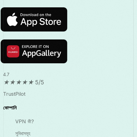
4.7
★
★
★
★
★
5/5
TrustPilot
কোম্পানি
VPN কী?
সুবিধাসমূহ