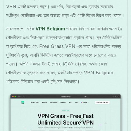
VPN একটি চমৎকার পছন্দ। এর গতি, নিরাপত্তা এবং ব্যবহার সহজতার
সংমিশ্রণ বেলজিয়াম এবং তার বাইরের জন্য এটি একটি বিশেষ বিকল্প করে তোলে।
সারসংক্ষেপে, সঠিক
VPN Belgium
পরিষেবা নির্বাচন করা আপনার অনলাইন
গোপনীয়তা এবং নিরাপত্তা উল্লেখযোগ্যভাবে বাড়াতে পারে। মূল বৈশিষ্ট্যগুলিকে
অগ্রাধিকার দিয়ে এবং Free Grass VPN-এর মতো পরিষেবাগুলির অনন্য
সুবিধাগুলি বুঝে, আপনি ডিজিটাল জগতে আত্মবিশ্বাসের সাথে চলাফেরা করতে
পারেন। আপনি একজন উত্সাহী গেমার, স্ট্রিমিং প্রেমিক, অথবা কেবল
গোপনীয়তাকে মূল্যবান মনে করেন, একটি মানসম্পন্ন VPN Belgium
পরিষেবায় বিনিয়োগ করা একটি বুদ্ধিমান সিদ্ধান্ত।