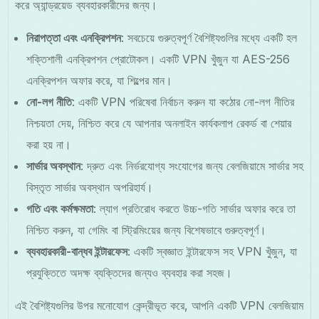
করে অ্যান্ড্রয়েড ব্যবহারকারীদের জন্য।
নিরাপত্তা এবং এনক্রিপশন
: সবচেয়ে গুরুত্বপূর্ণ বৈশিষ্ট্যগুলির মধ্যে একটি হল
শক্তিশালী এনক্রিপশন প্রোটোকল। একটি VPN খুঁজুন যা AES-256
এনক্রিপশন অফার করে, যা শিল্পের মান।
নো-লগ নীতি
: একটি VPN পরিষেবা নির্বাচন করুন যা কঠোর নো-লগ নীতির
নিশ্চয়তা দেয়, নিশ্চিত করে যে আপনার অনলাইন কার্যকলাপ রেকর্ড বা শেয়ার
করা হয় না।
সার্ভার অবস্থান
: দ্রুত এবং নির্ভরযোগ্য সংযোগের জন্য বেলজিয়ামে সার্ভার সহ
বিস্তৃত সার্ভার অবস্থান অপরিহার্য।
গতি এবং কর্মক্ষমতা
: ল্যাগ প্রতিরোধ করতে উচ্চ-গতি সার্ভার অফার করে তা
নিশ্চিত করুন, যা গেমিং বা স্ট্রিমিংয়ের জন্য বিশেষভাবে গুরুত্বপূর্ণ।
ব্যবহারকারী-বান্ধব ইন্টারফেস
: একটি স্বজ্ঞাত ইন্টারফেস সহ VPN খুঁজুন, যা
প্রযুক্তিতে অদক্ষ ব্যক্তিদের জন্যও ব্যবহার করা সহজ।
এই বৈশিষ্ট্যগুলির উপর মনোযোগ কেন্দ্রীভূত করে, আপনি একটি VPN বেলজিয়াম