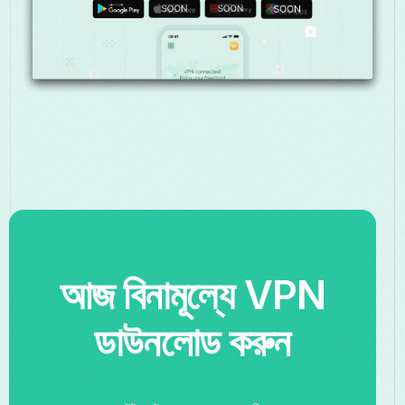
আজ বিনামূল্যে VPN
ডাউনলোড করুন