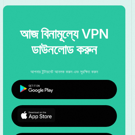
আজ বিনামূল্যে VPN
ডাউনলোড করুন
আপনার ইন্টারনেট আনলক করুন এবং সুরক্ষিত করুন