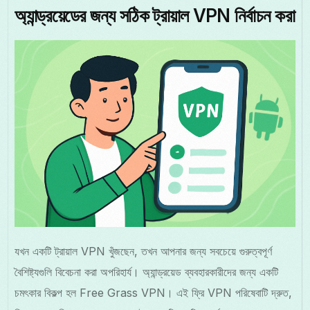
অ্যান্ড্রয়েডের জন্য সঠিক ট্রায়াল VPN নির্বাচন করা
যখন একটি ট্রায়াল VPN খুঁজছেন, তখন আপনার জন্য সবচেয়ে গুরুত্বপূর্ণ
বৈশিষ্ট্যগুলি বিবেচনা করা অপরিহার্য। অ্যান্ড্রয়েড ব্যবহারকারীদের জন্য একটি
চমৎকার বিকল্প হল Free Grass VPN। এই ফ্রি VPN পরিষেবাটি দ্রুত,