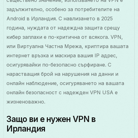
съществено значение, използването на VPN е
задължително, особено за потребителите на
Android в Ирландия. С навлизането в 2025
година, нуждата от надеждна защита срещу
кибер заплахи е по-критична от всякога. VPN,
или Виртуална Частна Мрежа, криптира вашата
интернет връзка и маскира вашия IP адрес,
осигурявайки по-безопасно сърфиране. С
нарастващия брой на нарушения на данни и
онлайн наблюдение, осигуряването на вашата
онлайн безопасност с надежден VPN USA е
жизненоважно.
Защо ви е нужен VPN в
Ирландия