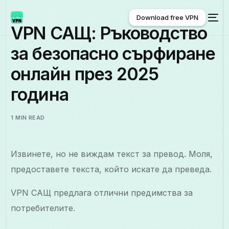
Download free VPN
VPN САЩ: Ръководство
за безопасно сърфиране
Download free VPN
онлайн през 2025
година
1 MIN READ
Извинете, но не виждам текст за превод. Моля,
предоставете текста, който искате да преведа.
VPN САЩ предлага отлични предимства за
потребителите.
Български