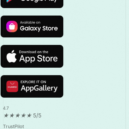
4.7
★
★
★
★
★
5/5
TrustPilot