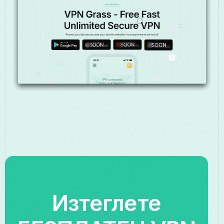
Изтеглете