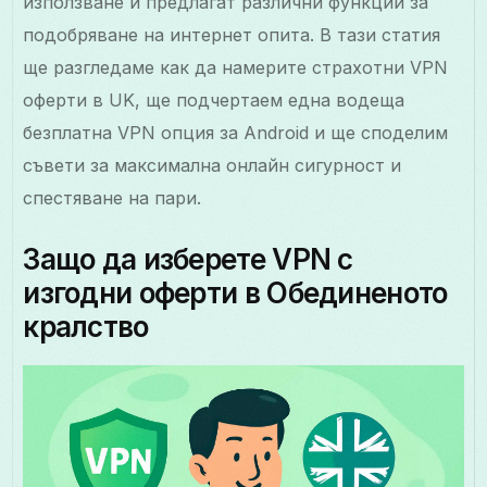
използване и предлагат различни функции за
подобряване на интернет опита. В тази статия
ще разгледаме как да намерите страхотни VPN
оферти в UK, ще подчертаем една водеща
безплатна VPN опция за Android и ще споделим
съвети за максимална онлайн сигурност и
спестяване на пари.
Защо да изберете VPN с
изгодни оферти в Обединеното
кралство