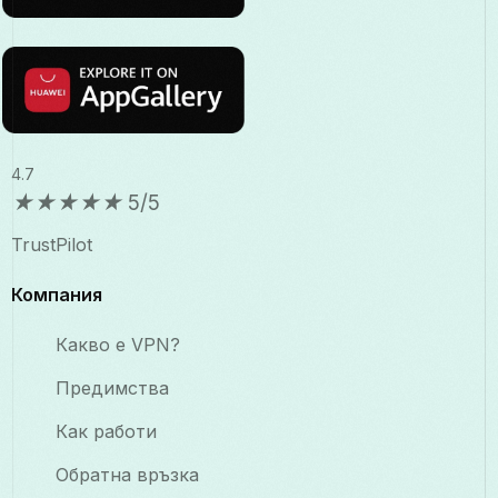
4.7
★
★
★
★
★
5/5
TrustPilot
Компания
Какво е VPN?
Предимства
Как работи
Обратна връзка