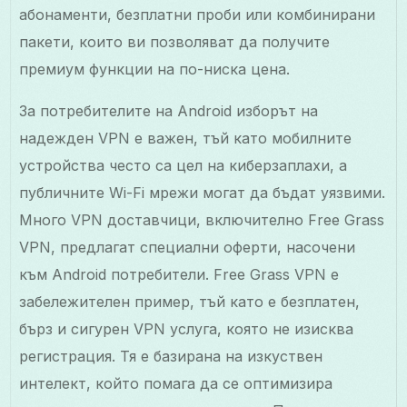
абонаменти, безплатни проби или комбинирани
пакети, които ви позволяват да получите
премиум функции на по-ниска цена.
За потребителите на Android изборът на
надежден VPN е важен, тъй като мобилните
устройства често са цел на киберзаплахи, а
публичните Wi-Fi мрежи могат да бъдат уязвими.
Много VPN доставчици, включително Free Grass
VPN, предлагат специални оферти, насочени
към Android потребители. Free Grass VPN е
забележителен пример, тъй като е безплатен,
бърз и сигурен VPN услуга, която не изисква
регистрация. Тя е базирана на изкуствен
интелект, който помага да се оптимизира