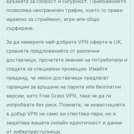
връзката за скорост и сигурност. Приложението
позволява неограничен трафик, което го прави
идеално за стрийминг, игри или общо
сърфиране.
За да намерите най-добрите VPN оферти в UK,
сравнете предложенията от различни
доставчици, прочетете мнения на потребители и
следете за специални промоции. Имайте
предвид, че някои доставчици предлагат
гаранции за връщане на парите или безплатни
версии, като Free Grass VPN, така че да ги
изпробвате без риск. Помнете, че инвестицията
в добър VPN не само ви спестява пари, но и
защитава вашата онлайн идентичност и данни
от киберпрестъпници.