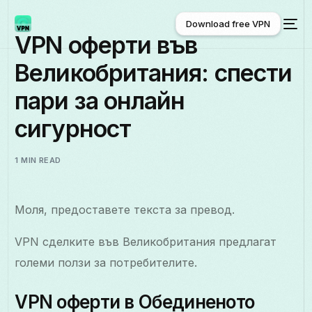
Download free VPN
VPN оферти във
Великобритания: спести
Download free VPN
пари за онлайн
сигурност
1 MIN READ
Моля, предоставете текста за превод.
VPN сделките във Великобритания предлагат
големи ползи за потребителите.
VPN оферти в Обединеното
Български