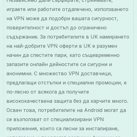
Независимо дали сърфирате, стриймвате,
играете или работите отдалечено, използването
на VPN може да подобри вашата сигурност,
поверителност и достъп до ограничено
съдържание. За потребителите в UK намирането
на най-добрите VPN оферти в UK е разумен
начин да спестите пари, като същевременно
запазите онлайн дейностите си сигурни и
анонимни. С множество VPN доставчици,
предлагащи отстъпки и специални промоции, е
по-лесно от всякога да получите
висококачествена защита без да харчите много.
Освен това, потребителите на Android могат да
се възползват от специализирани VPN
приложения, които са лесни за инсталиране,