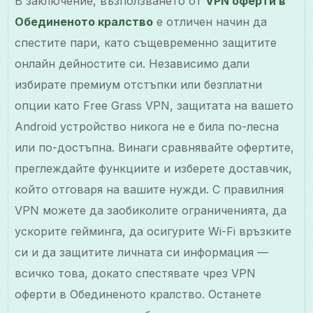
В заключение, възползването от
VPN оферти в
Обединеното кралство
е отличен начин да
спестите пари, като същевременно защитите
онлайн дейностите си. Независимо дали
избирате премиум отстъпки или безплатни
опции като Free Grass VPN, защитата на вашето
Android устройство никога не е била по-лесна
или по-достъпна. Винаги сравнявайте офертите,
преглеждайте функциите и изберете доставчик,
който отговаря на вашите нужди. С правилния
VPN можете да заобиколите ограниченията, да
ускорите гейминга, да осигурите Wi-Fi връзките
си и да защитите личната си информация —
всичко това, докато спестявате чрез VPN
оферти в Обединеното кралство. Останете