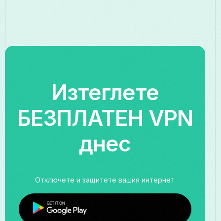
Изтеглете
БЕЗПЛАТЕН VPN
днес
Отключете и защитете вашия интернет