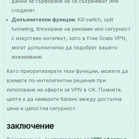
данни за сърфиране не се съхраняват или
споделят.
Допълнителни функции
: Kill switch, split
tunneling, блокиране на реклами или сигурност
с изкуствен интелект, като в Free Grass VPN,
могат допълнително да подобрят вашето
изживяване.
Като приоритизирате тези функции, можете да
вземате по-интелигентни решения при
използване на оферти за VPN в UK. Помнете,
целта е да намерите баланс между достъпна
цена и цялостна сигурност.
заключение