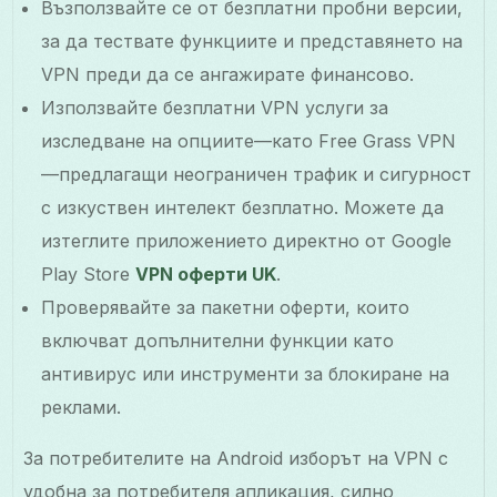
Възползвайте се от безплатни пробни версии,
за да тествате функциите и представянето на
VPN преди да се ангажирате финансово.
Използвайте безплатни VPN услуги за
изследване на опциите—като Free Grass VPN
—предлагащи неограничен трафик и сигурност
с изкуствен интелект безплатно. Можете да
изтеглите приложението директно от Google
Play Store
VPN оферти UK
.
Проверявайте за пакетни оферти, които
включват допълнителни функции като
антивирус или инструменти за блокиране на
реклами.
За потребителите на Android изборът на VPN с
удобна за потребителя апликация, силно