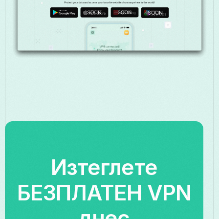
Изтеглете
БЕЗПЛАТЕН VPN
днес