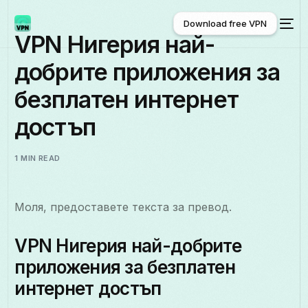
Download free VPN
VPN Нигерия най-
добрите приложения за
Download free VPN
безплатен интернет
достъп
1 MIN READ
Моля, предоставете текста за превод.
VPN Нигерия най-добрите
приложения за безплатен
интернет достъп
Български