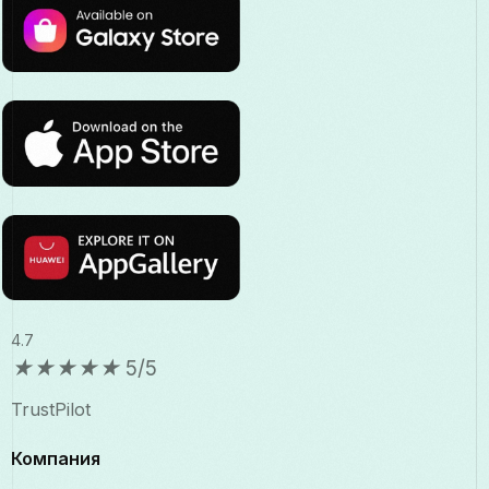
4.7
★
★
★
★
★
5/5
TrustPilot
Компания