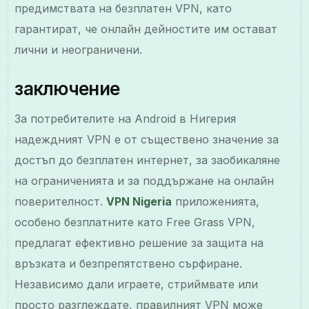
предимствата на безплатен VPN, като
гарантират, че онлайн дейностите им остават
лични и неограничени.
заключение
За потребителите на Android в Нигерия
надеждният VPN е от съществено значение за
достъп до безплатен интернет, за заобикаляне
на ограниченията и за поддържане на онлайн
поверителност.
VPN Nigeria
приложенията,
особено безплатните като Free Grass VPN,
предлагат ефективно решение за защита на
връзката и безпрепятствено сърфиране.
Независимо дали играете, стриймвате или
просто разглеждате, правилният VPN може