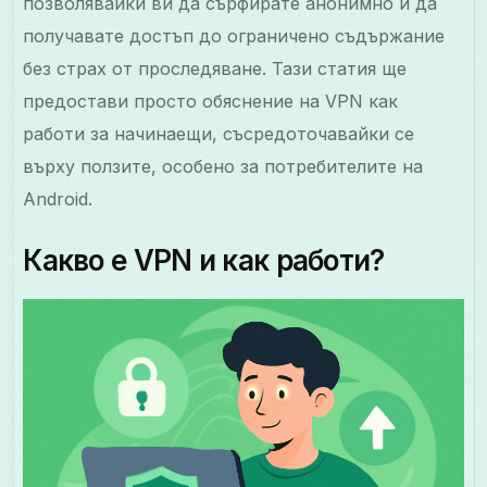
позволявайки ви да сърфирате анонимно и да
получавате достъп до ограничено съдържание
без страх от проследяване. Тази статия ще
предостави просто обяснение на VPN как
работи за начинаещи, съсредоточавайки се
върху ползите, особено за потребителите на
Android.
Какво е VPN и как работи?