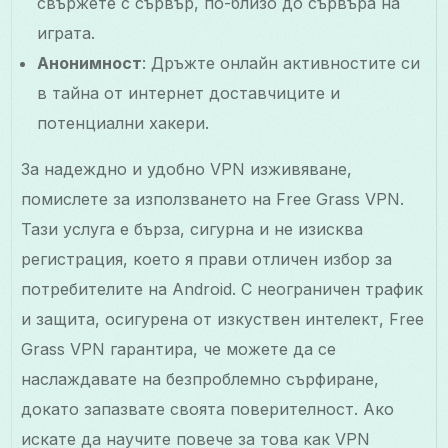
свържете с сървър, по-близо до сървъра на
играта.
Анонимност
: Дръжте онлайн активностите си
в тайна от интернет доставчиците и
потенциални хакери.
За надеждно и удобно VPN изживяване,
помислете за използването на Free Grass VPN.
Тази услуга е бърза, сигурна и не изисква
регистрация, което я прави отличен избор за
потребителите на Android. С неограничен трафик
и защита, осигурена от изкуствен интелект, Free
Grass VPN гарантира, че можете да се
наслаждавате на безпроблемно сърфиране,
докато запазвате своята поверителност. Ако
искате да научите повече за това как VPN