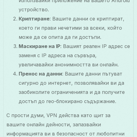
използвайки приложение на вашето Android
устройство.
Криптиране
: Вашите данни се криптират,
което ги прави нечетими за всеки, който
може да се опита да ги достъпи.
Маскиране на IP
: Вашият реален IP адрес се
заменя с IP адреса на сървъра,
увеличавайки анонимността ви онлайн.
Пренос на данни
: Вашите данни пътуват
сигурно до интернет, позволявайки ви да
заобиколите ограниченията и да получите
достъп до гео-блокирано съдържание.
С прости думи, VPN действа като щит за
вашите онлайн дейности, запазвайки
информацията ви в безопасност от любопитни