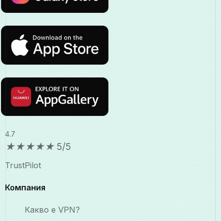
4.7
★
★
★
★
★
5/5
TrustPilot
Компания
Какво е VPN?