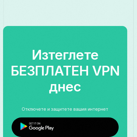
Изтеглете
БЕЗПЛАТЕН VPN
днес
Отключете и защитете вашия интернет