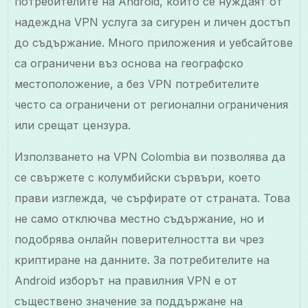
потребителите на Android, които се нуждаят от
надеждна VPN услуга за сигурен и личен достъп
до съдържание. Много приложения и уебсайтове
са ограничени въз основа на географско
местоположение, а без VPN потребителите
често са ограничени от регионални ограничения
или срещат цензура.
Използването на VPN Colombia ви позволява да
се свържете с колумбийски сървъри, което
прави изглежда, че сърфирате от страната. Това
не само отключва местно съдържание, но и
подобрява онлайн поверителността ви чрез
криптиране на данните. За потребителите на
Android изборът на правилния VPN е от
съществено значение за поддържане на