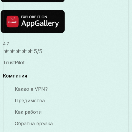
4.7
★
★
★
★
★
5/5
TrustPilot
Компания
Какво е VPN?
Предимства
Как работи
Обратна връзка