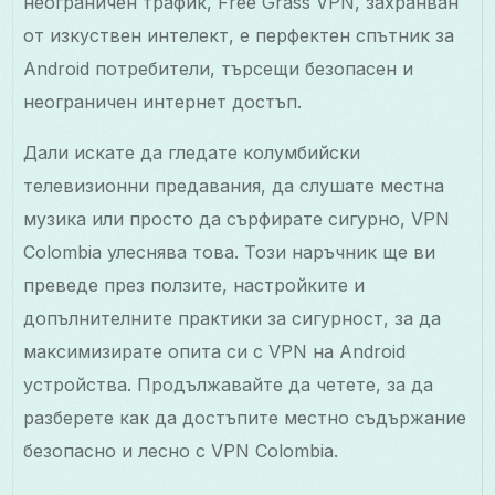
неограничен трафик, Free Grass VPN, захранван
от изкуствен интелект, е перфектен спътник за
Android потребители, търсещи безопасен и
неограничен интернет достъп.
Дали искате да гледате колумбийски
телевизионни предавания, да слушате местна
музика или просто да сърфирате сигурно, VPN
Colombia улеснява това. Този наръчник ще ви
преведе през ползите, настройките и
допълнителните практики за сигурност, за да
максимизирате опита си с VPN на Android
устройства. Продължавайте да четете, за да
разберете как да достъпите местно съдържание
безопасно и лесно с VPN Colombia.