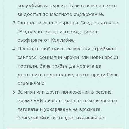
колумбийски сървър. Тази стъпка е важна
за достъп до местното съдържание.
Свържете се със сървъра. След свързване
IP адресът ви ще изглежда, сякаш
сърфирате от Колумбия.
Посетете любимите си местни стрийминг
сайтове, социални мрежи или новинарски
портали. Вече трябва да можете да
достъпите съдържание, което преди беше
ограничено.
За игри или други приложения в реално
време VPN също помага за намаляване на
лаговете и ускоряване на връзката,
осигурявайки по-гладко изживяване.