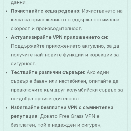
данни.
Почиствайте кеша редовно
: Изчистването на
кеша на приложението поддържа оптимална
скорост и производителност.
Актуализирайте VPN приложението си
:
Поддържайте приложението актуално, за да
получите най-новите функции и корекции за
сигурност.
Тествайте различни сървъри
: Ако един
сървър е бавен или нестабилен, опитайте да
превключите към друг колумбийски сървър за
по-добра производителност.
Избягвайте безплатни VPN с съмнителна
репутация
: Докато Free Grass VPN е
безплатен, той е надежден и сигурен,