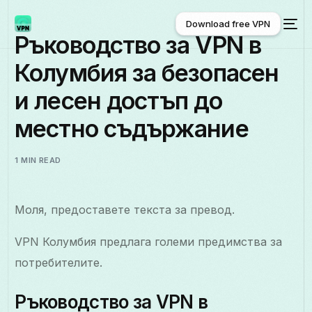
Download free VPN
Ръководство за VPN в
Колумбия за безопасен
Download free VPN
и лесен достъп до
местно съдържание
1 MIN READ
Моля, предоставете текста за превод.
VPN Колумбия предлага големи предимства за
потребителите.
Ръководство за VPN в
Български