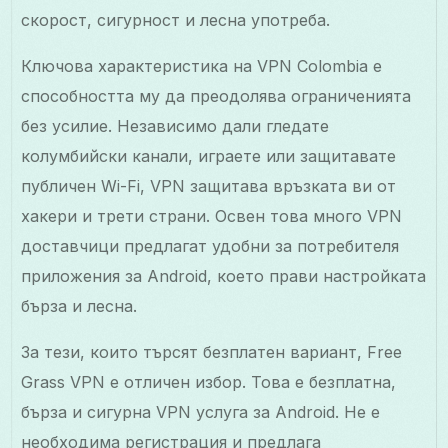
скорост, сигурност и лесна употреба.
Ключова характеристика на VPN Colombia е
способността му да преодолява ограниченията
без усилие. Независимо дали гледате
колумбийски канали, играете или защитавате
публичен Wi-Fi, VPN защитава връзката ви от
хакери и трети страни. Освен това много VPN
доставчици предлагат удобни за потребителя
приложения за Android, което прави настройката
бърза и лесна.
За тези, които търсят безплатен вариант, Free
Grass VPN е отличен избор. Това е безплатна,
бърза и сигурна VPN услуга за Android. Не е
необходима регистрация и предлага