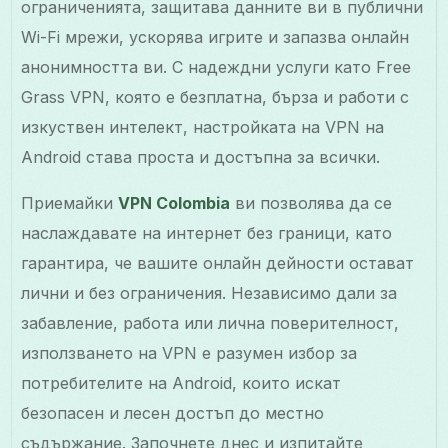
ограниченията, защитава данните ви в публични
Wi-Fi мрежи, ускорява игрите и запазва онлайн
анонимността ви. С надеждни услуги като Free
Grass VPN, която е безплатна, бърза и работи с
изкуствен интелект, настройката на VPN на
Android става проста и достъпна за всички.
Приемайки
VPN Colombia
ви позволява да се
наслаждавате на интернет без граници, като
гарантира, че вашите онлайн дейности остават
лични и без ограничения. Независимо дали за
забавление, работа или лична поверителност,
използването на VPN е разумен избор за
потребителите на Android, които искат
безопасен и лесен достъп до местно
съдържание. Започнете днес и изпитайте