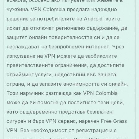
всякога, особено ако пътувате или живеете в
чужбина. VPN Colombia предлага надеждно
решение за потребителите на Android, които
искат да отключат регионално съдържание, да
защитят онлайн поверителността си и да се
наслаждават на безпроблемен интернет. Чрез
използване на VPN можете да заобиколите
правителствените ограничения, да достъпите
стрийминг услуги, недостъпни във вашата
страна, и да запазите анонимността си онлайн.
Този наръчник разглежда как VPN Colombia
може да ви помогне да постигнете тези цели,
като същевременно представя безплатен,
сигурен и бърз VPN сервис, наречен Free Grass
VPN. Без необходимост от регистрация и с