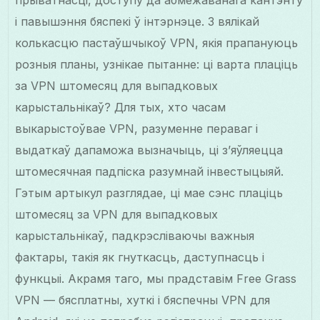
прыватнасці, доступу да абмежаванага кантэнту
і павышэння бяспекі ў інтэрнэце. З вялікай
колькасцю пастаўшчыкоў VPN, якія прапануюць
розныя планы, узнікае пытанне: ці варта плаціць
за VPN штомесяц для выпадковых
карыстальнікаў? Для тых, хто часам
выкарыстоўвае VPN, разуменне пераваг і
выдаткаў дапаможа вызначыць, ці з’яўляецца
штомесячная падпіска разумнай інвестыцыяй.
Гэтым артыкул разглядае, ці мае сэнс плаціць
штомесяц за VPN для выпадковых
карыстальнікаў, падкрэсліваючы важныя
фактары, такія як гнуткасць, даступнасць і
функцыі. Акрамя таго, мы прадставім Free Grass
VPN — бясплатны, хуткі і бяспечны VPN для