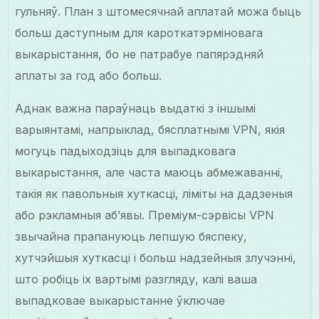
гульняў. План з штомесячнай аплатай можа быць
больш даступным для кароткатэрміновага
выкарыстання, бо не патрабуе папярэдняй
аплаты за год або больш.
Аднак важна параўнаць выдаткі з іншымі
варыянтамі, напрыклад, бясплатнымі VPN, якія
могуць падыходзіць для выпадковага
выкарыстання, але часта маюць абмежаванні,
такія як павольныя хуткасці, ліміты на дадзеныя
або рэкламныя аб’явы. Преміум-сэрвісы VPN
звычайна прапануюць лепшую бяспеку,
хутчэйшыя хуткасці і больш надзейныя злучэнні,
што робіць іх вартымі разгляду, калі ваша
выпадковае выкарыстанне ўключае