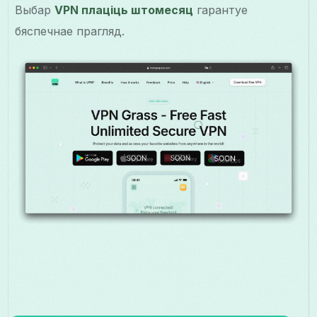
Выбар
VPN плаціць штомесяц
гарантуе
бяспечнае прагляд.