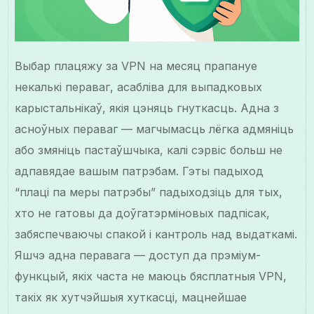
Выбар плацяжу за VPN на месяц прапануе
некалькі пераваг, асабліва для выпадковых
карыстальнікаў, якія цэняць гнуткасць. Адна з
асноўных пераваг — магчымасць лёгка адмяніць
або змяніць пастаўшчыка, калі сэрвіс больш не
адпавядае вашым патрэбам. Гэты падыход
“плаці па меры патрэбы” падыходзіць для тых,
хто не гатовы да доўгатэрміновых падпісак,
забяспечваючы спакой і кантроль над выдаткамі.
Яшчэ адна перавага — доступ да прэміум-
функцый, якіх часта не маюць бясплатныя VPN,
такіх як хутчэйшыя хуткасці, мацнейшае