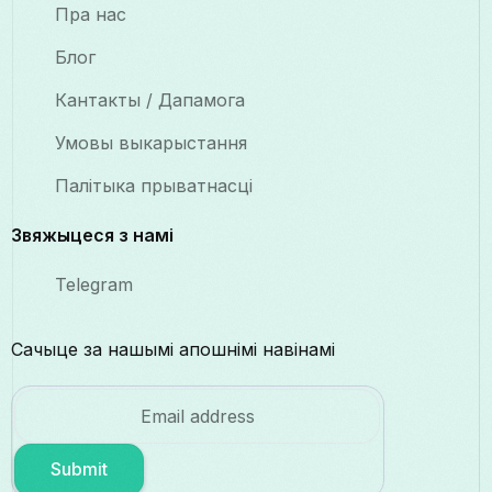
Пра нас
Блог
Кантакты / Дапамога
Умовы выкарыстання
Палітыка прыватнасці
Звяжыцеся з намі
Telegram
Сачыце за нашымі апошнімі навінамі
Submit