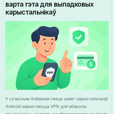
варта гэта для выпадковых
карыстальнікаў
У сучасным лічбавым свеце шмат карыстальнікаў
Android карыстаецца VPN для абароны