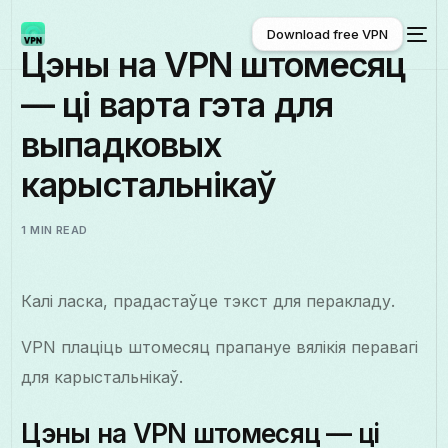
Download free VPN
Цэны на VPN штомесяц
— ці варта гэта для
Download free VPN
выпадковых
карыстальнікаў
1 MIN READ
Калі ласка, прадастаўце тэкст для перакладу.
VPN плаціць штомесяц прапануе вялікія перавагі
для карыстальнікаў.
Цэны на VPN штомесяц — ці
Беларуская