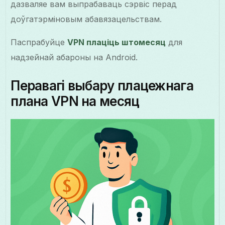
дазваляе вам выпрабаваць сэрвіс перад
доўгатэрміновым абавязацельствам.
Паспрабуйце
VPN плаціць штомесяц
для
надзейнай абароны на Android.
Перавагі выбару плацежнага
плана VPN на месяц