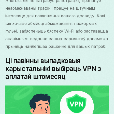
Android, які не патрабуе рэгістрацыі, прапануе
неабмежаваны трафік і працуе на штучным
інтэлекце для паляпшэння вашага досведу. Калі
вы хочаце абыйсці абмежаванні, паскорыць
гульні, забяспечыць бяспеку Wi-Fi або заставацца
ананімным, веданне вашых варыянтаў дапаможа
прыняць найлепшае рашэнне для вашых патрэб.
Ці павінны выпадковыя
карыстальнікі выбіраць VPN з
аплатай штомесяц