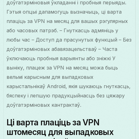
доўгатэрміновыя ўкладанні і пробныя перыяды.
Гэтыя опцыі дапамогуць вызначыць, ці варта
плаціць за VPN на месяц для вашых рэгулярных
або часовых патрэб. – Гнуткасць адмяніць у
любы час – Доступ да прасунутых функцый – Без
доўгатэрміновых абавязацельстваў – Часта
ўключаюць пробныя варыянты або зніжкі У
выніку, плацеж за VPN на месяц можа быць
вельмі карысным для выпадковых
карыстальнікаў Android, якія шукаюць гнуткасць,
бяспеку і лепшую прадукцыйнасць без цяжару
доўгатэрміновых кантрактаў.
Ці варта плаціць за VPN
штомесяц для выпадковых