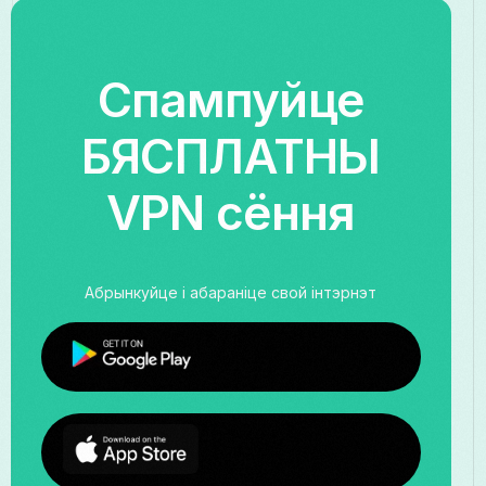
Спампуйце
БЯСПЛАТНЫ
VPN сёння
Абрынкуйце і абараніце свой інтэрнэт