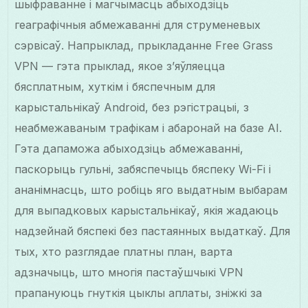
шыфраванне і магчымасць абыходзіць
геаграфічныя абмежаванні для струменевых
сэрвісаў. Напрыклад, прыкладанне Free Grass
VPN — гэта прыклад, якое з’яўляецца
бясплатным, хуткім і бяспечным для
карыстальнікаў Android, без рэгістрацыі, з
неабмежаваным трафікам і абаронай на базе AI.
Гэта дапаможа абыходзіць абмежаванні,
паскорыць гульні, забяспечыць бяспеку Wi-Fi і
ананімнасць, што робіць яго выдатным выбарам
для выпадковых карыстальнікаў, якія жадаюць
надзейнай бяспекі без пастаянных выдаткаў. Для
тых, хто разглядае платны план, варта
адзначыць, што многія пастаўшчыкі VPN
прапануюць гнуткія цыклы аплаты, зніжкі за