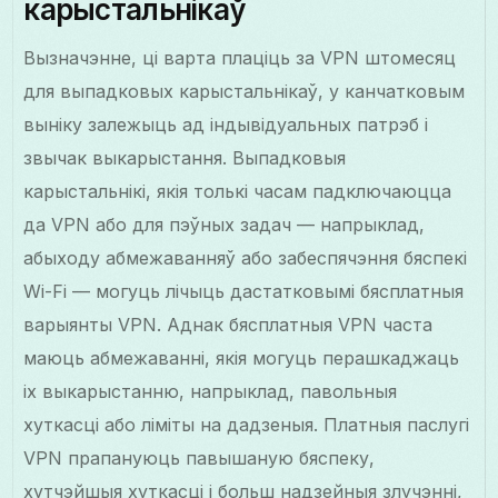
карыстальнікаў
Вызначэнне, ці варта плаціць за VPN штомесяц
для выпадковых карыстальнікаў, у канчатковым
выніку залежыць ад індывідуальных патрэб і
звычак выкарыстання. Выпадковыя
карыстальнікі, якія толькі часам падключаюцца
да VPN або для пэўных задач — напрыклад,
абыходу абмежаванняў або забеспячэння бяспекі
Wi-Fi — могуць лічыць дастатковымі бясплатныя
варыянты VPN. Аднак бясплатныя VPN часта
маюць абмежаванні, якія могуць перашкаджаць
іх выкарыстанню, напрыклад, павольныя
хуткасці або ліміты на дадзеныя. Платныя паслугі
VPN прапануюць павышаную бяспеку,
хутчэйшыя хуткасці і больш надзейныя злучэнні,