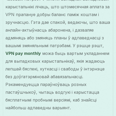
карыстальнікі лічаць, што штомесячная аплата за
VPN прапануе добры баланс паміж коштам і
зручнасцю. Гэта дае спакой, ведаючы, што ваша
анлайн-актыўнасць абаронена, і дазваляе
адмяняць або змяняць планы ў адпаведнасці з
вашымі змяняльнымі патрэбамі. У рэшце рэшт,
VPN pay monthly
можа быць вартым укладаннем
для выпадковых карыстальнікаў, якія жадаюць
лепшай бяспекі, хуткасці і свабоды ў інтэрнэце
без доўгатэрміновай абавязальнасці.
Рэкамендуецца параўноўваць розных
пастаўшчыкоў, чытаць водгукі і карыстацца
бясплатнымі пробнымі версіямі, каб знайсці
найбольш адпаведны варыянт.