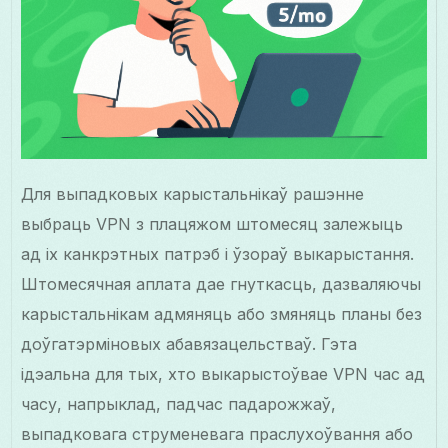
Для выпадковых карыстальнікаў рашэнне
выбраць VPN з плацяжом штомесяц залежыць
ад іх канкрэтных патрэб і ўзораў выкарыстання.
Штомесячная аплата дае гнуткасць, дазваляючы
карыстальнікам адмяняць або змяняць планы без
доўгатэрміновых абавязацельстваў. Гэта
ідэальна для тых, хто выкарыстоўвае VPN час ад
часу, напрыклад, падчас падарожжаў,
выпадковага струменевага праслухоўвання або