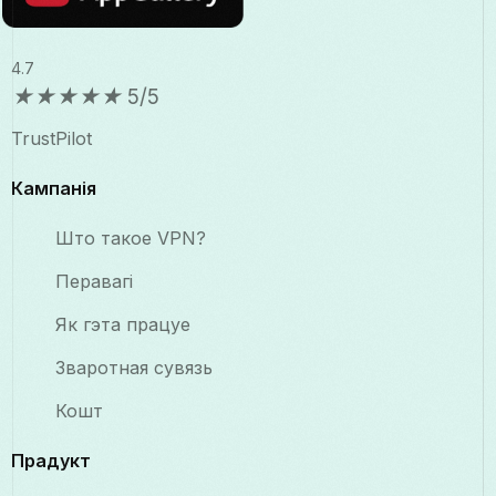
4.7
★
★
★
★
★
5/5
TrustPilot
Кампанія
Што такое VPN?
Перавагі
Як гэта працуе
Зваротная сувязь
Кошт
Прадукт