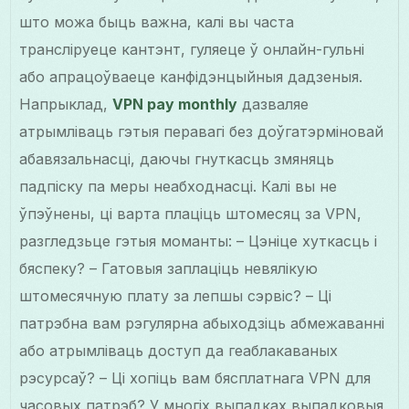
што можа быць важна, калі вы часта
трансліруеце кантэнт, гуляеце ў онлайн-гульні
або апрацоўваеце канфідэнцыйныя дадзеныя.
Напрыклад,
VPN pay monthly
дазваляе
атрымліваць гэтыя перавагі без доўгатэрміновай
абавязальнасці, даючы гнуткасць змяняць
падпіску па меры неабходнасці. Калі вы не
ўпэўнены, ці варта плаціць штомесяц за VPN,
разгледзьце гэтыя моманты: – Цэніце хуткасць і
бяспеку? – Гатовыя заплаціць невялікую
штомесячную плату за лепшы сэрвіс? – Ці
патрэбна вам рэгулярна абыходзіць абмежаванні
або атрымліваць доступ да геаблакаваных
рэсурсаў? – Ці хопіць вам бясплатнага VPN для
часовых патрэб? У многіх выпадках выпадковыя