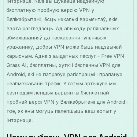
Інтэрнэце. Калі вы шукаеце надзейную
бясплатную пробную версію VPN у
Вялікабрытаніі, ёсць некалькі варыянтаў, якія
варта разгледзець. Ад абыходу рэгіянальных
абмежаванняў да паскарэння гульнявых
уражанняў, добры VPN можа быць надзвычай
карысным. Адна з выдатных паслуг – Free VPN
Grass AI, бясплатны, хуткі і бяспечны VPN для
Android, які не патрабуе рэгістрацыі і прапануе
неабмежаваны трафік. У гэтым артыкуле мы
разгледзім лепшыя варыянты бясплатнай
пробнай версіі VPN у Вялікабрытаніі для Android і
тое, як яны могуць палепшыць ваш вопыт у
Інтэрнэце.