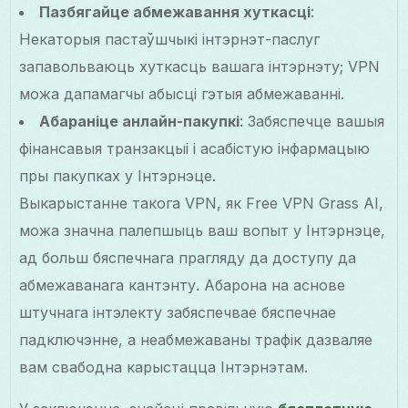
Пазбягайце абмежавання хуткасці
:
Некаторыя пастаўшчыкі інтэрнэт-паслуг
запавольваюць хуткасць вашага інтэрнэту; VPN
можа дапамагчы абысці гэтыя абмежаванні.
Абараніце анлайн-пакупкі
: Забяспечце вашыя
фінансавыя транзакцыі і асабістую інфармацыю
пры пакупках у Інтэрнэце.
Выкарыстанне такога VPN, як Free VPN Grass AI,
можа значна палепшыць ваш вопыт у Інтэрнэце,
ад больш бяспечнага прагляду да доступу да
абмежаванага кантэнту. Абарона на аснове
штучнага інтэлекту забяспечвае бяспечнае
падключэнне, а неабмежаваны трафік дазваляе
вам свабодна карыстацца Інтэрнэтам.