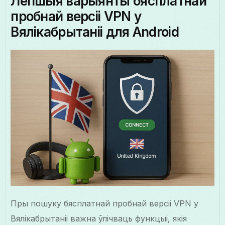
Лепшыя варыянты бясплатнай
пробнай версіі VPN у
Вялікабрытаніі для Android
Пры пошуку бясплатнай пробнай версіі VPN у
Вялікабрытаніі важна ўлічваць функцыі, якія