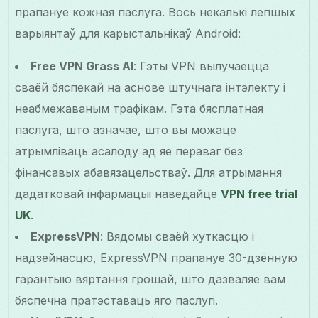
прапануе кожная паслуга. Вось некалькі лепшых
варыянтаў для карыстальнікаў Android:
Free VPN Grass AI
: Гэты VPN вылучаецца
сваёй бяспекай на аснове штучнага інтэлекту і
неабмежаваным трафікам. Гэта бясплатная
паслуга, што азначае, што вы можаце
атрымліваць асалоду ад яе пераваг без
фінансавых абавязацельстваў. Для атрымання
дадатковай інфармацыі наведайце
VPN free trial
UK
.
ExpressVPN
: Вядомы сваёй хуткасцю і
надзейнасцю, ExpressVPN прапануе 30-дзённую
гарантыю вяртання грошай, што дазваляе вам
бяспечна пратэставаць яго паслугі.