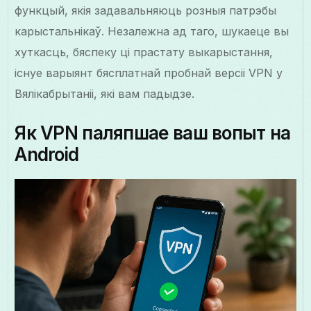
функцый, якія задавальняюць розныя патрэбы
карыстальнікаў. Незалежна ад таго, шукаеце вы
хуткасць, бяспеку ці прастату выкарыстання,
існуе варыянт бясплатнай пробнай версіі VPN у
Вялікабрытаніі, які вам падыдзе.
Як VPN паляпшае ваш вопыт на
Android