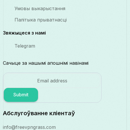
Умовы выкарыстання
Палітыка прыватнасці
Звяжыцеся з намі
Telegram
Сачыце за нашымі апошнімі навінамі
Submit
Абслугоўванне кліентаў
info@freevpngrass.com