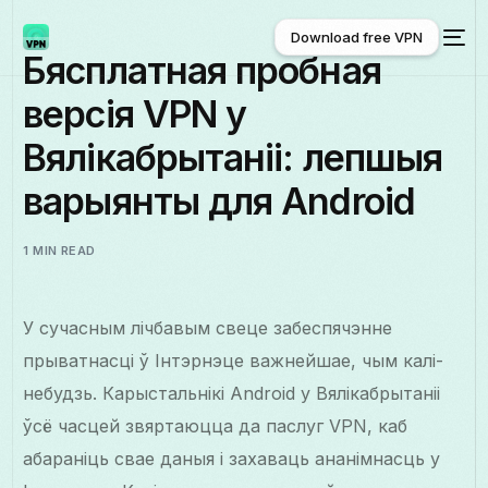
Download free VPN
Бясплатная пробная
версія VPN у
Download free VPN
Вялікабрытаніі: лепшыя
варыянты для Android
1 MIN READ
У сучасным лічбавым свеце забеспячэнне
прыватнасці ў Інтэрнэце важнейшае, чым калі-
небудзь. Карыстальнікі Android у Вялікабрытаніі
ўсё часцей звяртаюцца да паслуг VPN, каб
абараніць свае даныя і захаваць ананімнасць у
Беларуская