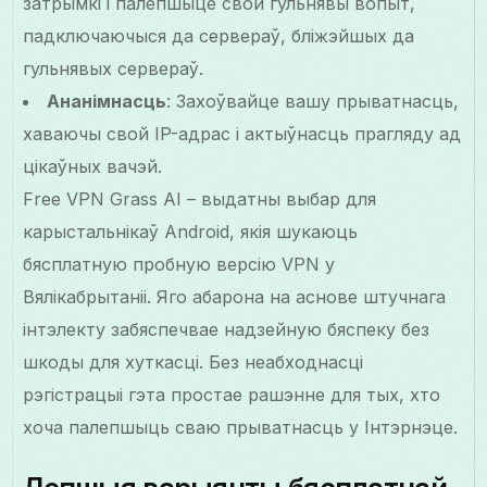
затрымкі і палепшыце свой гульнявы вопыт,
падключаючыся да сервераў, бліжэйшых да
гульнявых сервераў.
Ананімнасць
: Захоўвайце вашу прыватнасць,
хаваючы свой IP-адрас і актыўнасць прагляду ад
цікаўных вачэй.
Free VPN Grass AI – выдатны выбар для
карыстальнікаў Android, якія шукаюць
бясплатную пробную версію VPN у
Вялікабрытаніі. Яго абарона на аснове штучнага
інтэлекту забяспечвае надзейную бяспеку без
шкоды для хуткасці. Без неабходнасці
рэгістрацыі гэта простае рашэнне для тых, хто
хоча палепшыць сваю прыватнасць у Інтэрнэце.