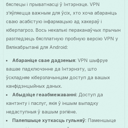
бяспецы і прыватнасці ў Інтэрнэце. VPN
з’яўляецца важным для ўсіх, хто хоча абараніць
сваю асабістую інфармацыю ад хакераў і
кіберпагроз. Вось некалькі пераканаўчых прычын
разгледзець бясплатную пробную версію VPN у
Вялікабрытаніі для Android:
Абараніце свае дадзеныя
: VPN шыфруе
вашае падключэнне да Інтэрнэту, што
ўскладняе кіберзлачынцам доступ да вашых
канфідэнцыйных даных.
Абыдзіце геаабмежаванні
: Доступ да
кантэнту і паслуг, якія ў іншым выпадку
недаступныя ў вашым рэгіёне.
Палепшыце хуткасць гульняў
: Паменшыце