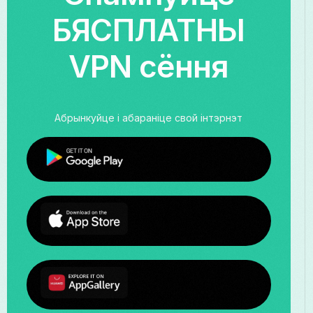
БЯСПЛАТНЫ
VPN сёння
Абрынкуйце і абараніце свой інтэрнэт