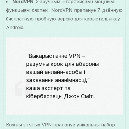
NordVPN
: З зручным інтэрфейсам і моцнымі
функцыямі бяспекі, NordVPN прапануе 7-дзённую
бясплатную пробную версію для карыстальнікаў
Android.
“Выкарыстанне VPN –
разумны крок для абароны
вашай анлайн-асобы і
захавання ананімнасці,”
кажа эксперт па
кібербяспецы Джон Сміт.
Кожны з гэтых VPN прапануе унікальны набор