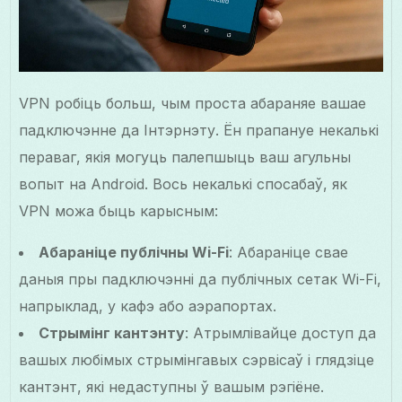
VPN робіць больш, чым проста абараняе вашае
падключэнне да Інтэрнэту. Ён прапануе некалькі
пераваг, якія могуць палепшыць ваш агульны
вопыт на Android. Вось некалькі спосабаў, як
VPN можа быць карысным:
Абараніце публічны Wi-Fi
: Абараніце свае
даныя пры падключэнні да публічных сетак Wi-Fi,
напрыклад, у кафэ або аэрапортах.
Стрымінг кантэнту
: Атрымлівайце доступ да
вашых любімых стрымінгавых сэрвісаў і глядзіце
кантэнт, які недаступны ў вашым рэгіёне.