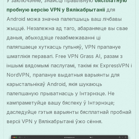
У заключэнне, знайсці правільную
бясплатную
пробную версію VPN у Вялікабрытаніі
для
Android можа значна палепшыць ваш лічбавы
жыццё. Незалежна ад таго, абараняеце вы свае
даныя, абыходзіце геаабмежаванні ці
паляпшаеце хуткасць гульняў, VPN прапануе
шматлікія перавагі. Free VPN Grass AI, разам з
іншымі вядомымі паслугамі, такімі як ExpressVPN і
NordVPN, прапануе выдатныя варыянты для
карыстальнікаў Android, якія шукаюць
палепшаную прыватнасць у Інтэрнэце. Не
кампраметуйце вашу бяспеку ў Інтэрнэце;
даследуйце гэтыя варыянты бясплатнай пробнай
версіі VPN у Вялікабрытаніі ўжо сёння.