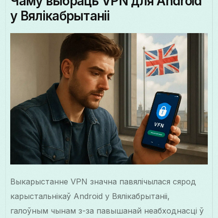
Чаму выбраць VPN для Android
у Вялікабрытаніі
Выкарыстанне VPN значна павялічылася сярод
карыстальнікаў Android у Вялікабрытаніі,
галоўным чынам з-за павышанай неабходнасці ў