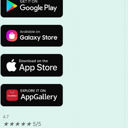
4.7
★
★
★
★
★
5/5