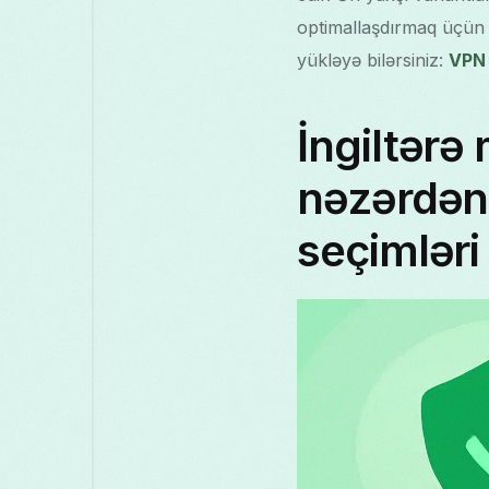
optimallaşdırmaq üçün s
yükləyə bilərsiniz:
VPN
İngiltərə
nəzərdən
seçimləri