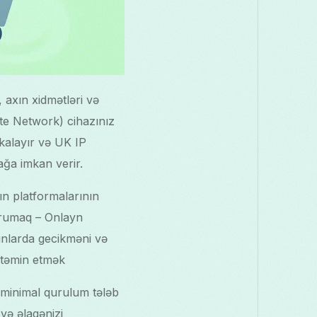
 axın xidmətləri və
ate Network) cihazınız
skalayır və UK IP
ğa imkan verir.
ın platformalarının
qorumaq – Onlayn
nlarda gecikməni və
i təmin etmək
ə minimal qurulum tələb
 və əlaqənizi