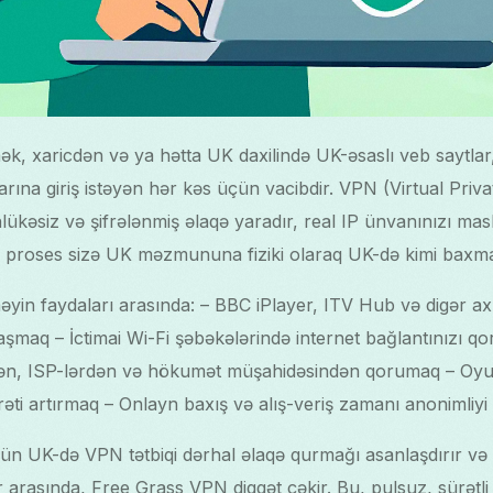
k, xaricdən və ya hətta UK daxilində UK-əsaslı veb saytlar,
arına giriş istəyən hər kəs üçün vacibdir. VPN (Virtual Priv
əhlükəsiz və şifrələnmiş əlaqə yaradır, real IP ünvanınızı ma
Bu proses sizə UK məzmununa fiziki olaraq UK-də kimi baxma
yin faydaları arasında: – BBC iPlayer, ITV Hub və digər ax
aşmaq – İctimai Wi-Fi şəbəkələrində internet bağlantınızı 
rdən, ISP-lərdən və hökumət müşahidəsindən qorumaq – Oyu
əti artırmaq – Onlayn baxış və alış-veriş zamanı anonimliy
üçün UK-də VPN tətbiqi dərhal əlaqə qurmağı asanlaşdırır v
ar arasında, Free Grass VPN diqqət çəkir. Bu, pulsuz, sürətli