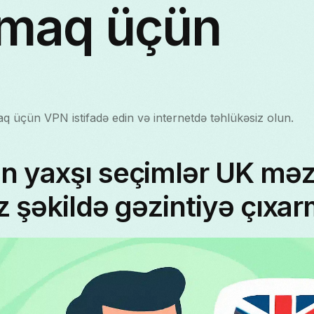
rmaq üçün
q üçün VPN istifadə edin və internetdə təhlükəsiz olun.
n yaxşı seçimlər UK m
z şəkildə gəzintiyə çıxa