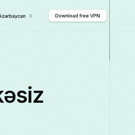
Download free VPN
Azərbaycan
English
Afrikaans
Shqip
አማርኛ
Български
ဗမာစာ
Català
中文 (
əsiz
Français
Galego
ქართული
Deutsch
Italiano
日本語
ಕನ್ನಡ
Қазақ тілі