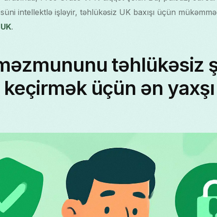
üni intellektlə işləyir, təhlükəsiz UK baxışı üçün mükəmmə
 UK
.
 məzmununu təhlükəsiz ş
 keçirmək üçün ən yaxş