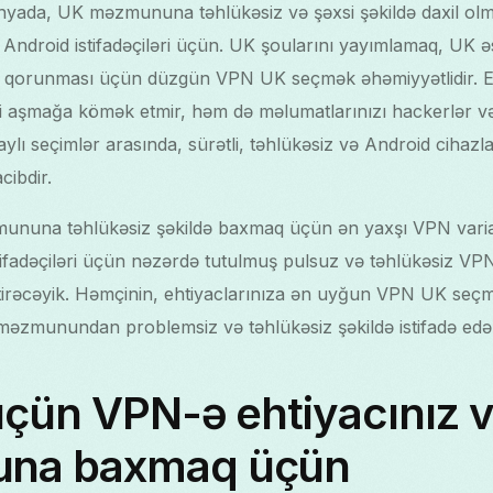
yada, UK məzmununa təhlükəsiz və şəxsi şəkildə daxil o
Android istifadəçiləri üçün. UK şoularını yayımlamaq, UK əsa
in qorunması üçün düzgün VPN UK seçmək əhəmiyyətlidir. E
i aşmağa kömək etmir, həm də məlumatlarınızı hackerlər v
ı seçimlər arasında, sürətli, təhlükəsiz və Android cihazla
ibdir.
nuna təhlükəsiz şəkildə baxmaq üçün ən yaxşı VPN variant
ifadəçiləri üçün nəzərdə tutulmuş pulsuz və təhlükəsiz VPN
irəcəyik. Həmçinin, ehtiyaclarınıza ən uyğun VPN UK seçm
məzmunundan problemsiz və təhlükəsiz şəkildə istifadə edə 
üçün VPN-ə ehtiyacınız 
na baxmaq üçün