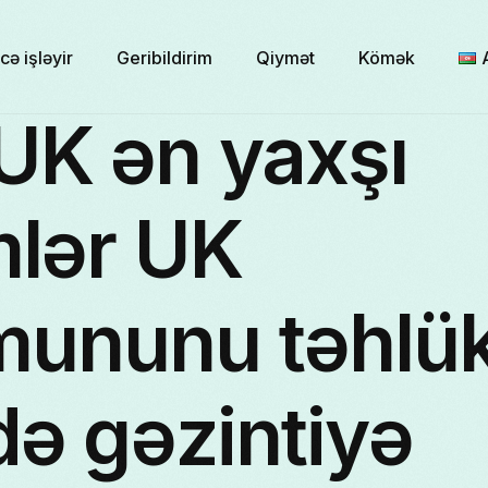
cə işləyir
Geribildirim
Qiymət
Kömək
UK ən yaxşı
mlər UK
ununu təhlük
də gəzintiyə