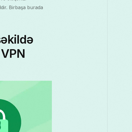
ldir. Birbaşa burada
əkildə
ı VPN