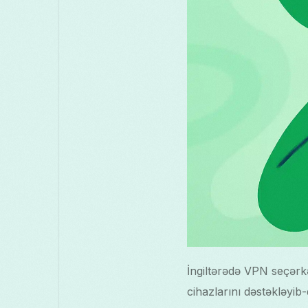
İngiltərədə VPN seçərkən
cihazlarını dəstəkləyib