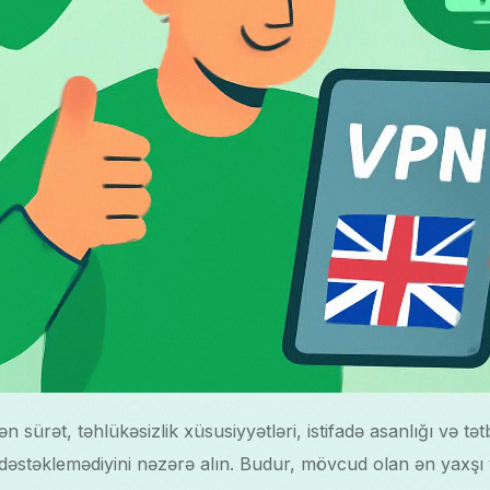
 sürət, təhlükəsizlik xüsusiyyətləri, istifadə asanlığı və tə
-dəstəklemədiyini nəzərə alın. Budur, mövcud olan ən yaxşı v