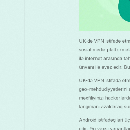
UK-də VPN istifadə etmə
sosial media platformal
ilə internet arasında t
ünvanı ilə əvəz edir. 
UK-də VPN istifadə etmə
geo-məhdudiyyətlərini 
məxfiliyinizi hackerlə
ləngiməni azaldaraq sür
Android istifadəçiləri 
edir. Ən yaxşı variantl