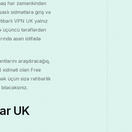
lmaq hər zamankindən
slı xidmətlərə giriş və
tibarlı VPN UK yalnız
ə üçüncü tərəflərdən
rında asan istifadə
larını araşdıracağıq,
 xidməti olan Free
ək üçün sizə rəhbərlik
biləcəksiniz.
var UK