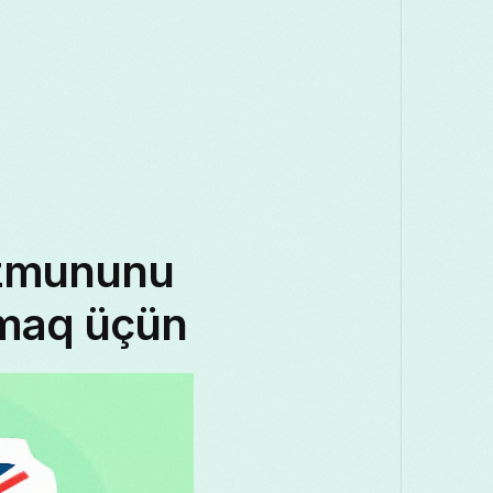
Македонски
Melayu
മലയാളം
मराठी
Română
Русский
Српски
සිංහල
తెలుగు
ไทย
Tür
əzmununu
rmaq üçün