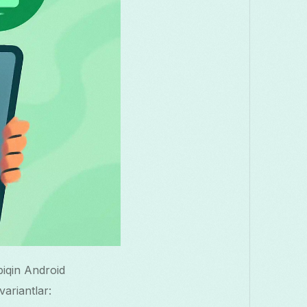
tbiqin Android
ariantlar: