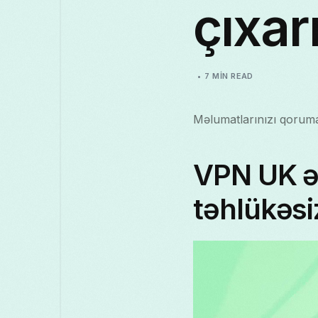
çıxa
7 MIN READ
Məlumatlarınızı qoruma
VPN UK ə
təhlükəsi