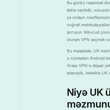
Bu günkü rəqəmsal dün
daha vacibdir, xüsusən 
ya onlayn məxfiliyiniz
coğrafi məhdudiyyətlər
qoruyur. Mövcud çoxsayl
olunan VPN seçmək vac
Bu məqalədə, UK məzmu
o cümlədən Android ist
Grass VPN-ə diqqət yet
edəcəyik, beləliklə UK 
Niyə UK 
məzmunu