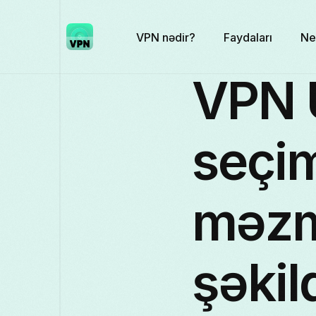
VPN nədir?
Faydaları
Ne
VPN 
seçi
məzm
şəkil