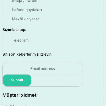
Əlaqə / Yardım
İstifadə qaydaları
Məxfilik siyasəti
Bizimlə əlaqə
Telegram
Ən son xəbərlərimizi izləyin
Submit
Müştəri xidməti