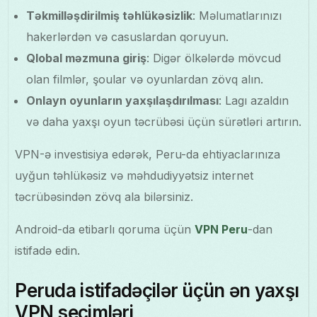
Təkmilləşdirilmiş təhlükəsizlik
: Məlumatlarınızı
hakerlərdən və casuslardan qoruyun.
Qlobal məzmuna giriş
: Digər ölkələrdə mövcud
olan filmlər, şoular və oyunlardan zövq alın.
Onlayn oyunların yaxşılaşdırılması
: Lagı azaldın
və daha yaxşı oyun təcrübəsi üçün sürətləri artırın.
VPN-ə investisiya edərək, Peru-da ehtiyaclarınıza
uyğun təhlükəsiz və məhdudiyyətsiz internet
təcrübəsindən zövq ala bilərsiniz.
Android-da etibarlı qoruma üçün
VPN Peru
-dan
istifadə edin.
Peruda istifadəçilər üçün ən yaxşı
VPN seçimləri