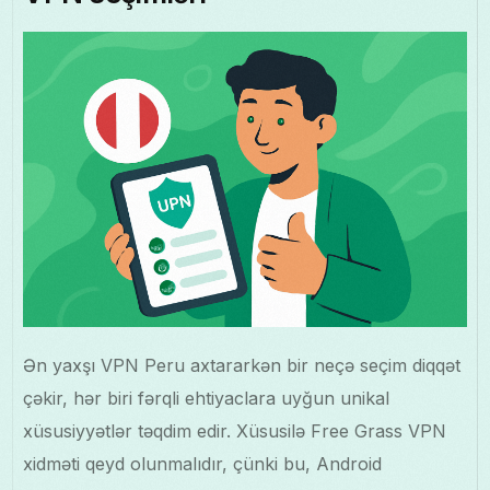
Ən yaxşı VPN Peru axtararkən bir neçə seçim diqqət
çəkir, hər biri fərqli ehtiyaclara uyğun unikal
xüsusiyyətlər təqdim edir. Xüsusilə Free Grass VPN
xidməti qeyd olunmalıdır, çünki bu, Android