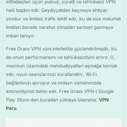
istifadəçiləri üçün pulsuz, sürətli və təhlükəsiz VPN
həlli təqdim edir. Qeydiyyatdan keçməyə ehtiyac
yoxdur və limitsiz trafik təklif edir, bu da sizə məlumat
limitləri barədə narahat olmadan sərbəst gəzməyə
imkan tanıyır.
Free Grass VPN süni intellektlə gücləndirilmişdir, bu
da onun performansını və təhlükəsizliyini artırır. O,
məzmun üzərindəki məhdudiyyətləri aşmağa kömək
edir, oyun seanslarınızı sürətləndirir, Wi-Fi
bağlantınızı qoruyur və onlayn zamanınızda
anonimliyinizi təmin edir. Free Grass VPN-i Google
Play Store-dan buradan yükləyə bilərsiniz:
VPN
Peru
.