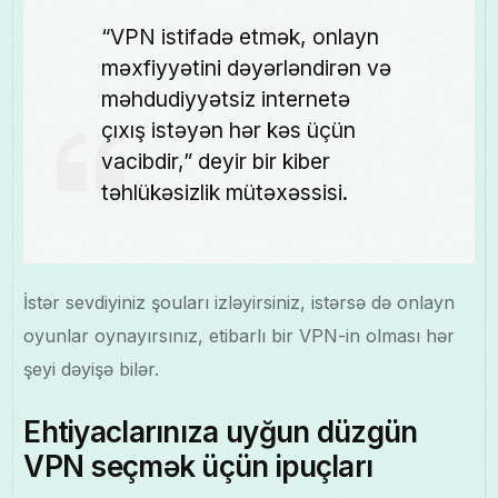
“VPN istifadə etmək, onlayn
məxfiyyətini dəyərləndirən və
məhdudiyyətsiz internetə
çıxış istəyən hər kəs üçün
vacibdir,” deyir bir kiber
təhlükəsizlik mütəxəssisi.
İstər sevdiyiniz şouları izləyirsiniz, istərsə də onlayn
oyunlar oynayırsınız, etibarlı bir VPN-in olması hər
şeyi dəyişə bilər.
Ehtiyaclarınıza uyğun düzgün
VPN seçmək üçün ipuçları