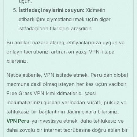
üçün.
İstifadəçi rəylərini oxuyun
: Xidmətin
etibarlılığını qiymətləndirmək üçün digər
istifadəçilərin fikirlərini araşdırın.
Bu amilləri nəzərə alaraq, ehtiyaclarınıza uyğun və
onlayn təcrübənizi artıran ən yaxşı VPN-i tapa
bilərsiniz.
Nəticə etibarilə, VPN istifadə etmək, Peru-dan qlobal
məzmuna daxil olmaq istəyən hər kəs üçün vacibdir.
Free Grass VPN kimi xidmətlərlə, şəxsi
məlumatlarınızı qurban vermədən sürətli, pulsuz və
təhlükəsiz bir bağlantının dadını çıxara bilərsiniz.
VPN Peru
-ya investisiya etmək, daha təhlükəsiz və
daha zövqlü bir internet təcrübəsinə doğru atılan bir