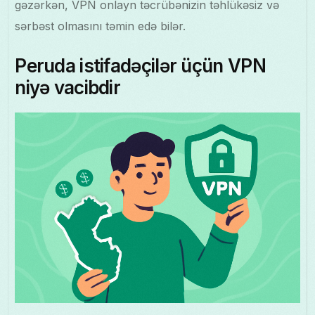
gəzərkən, VPN onlayn təcrübənizin təhlükəsiz və
sərbəst olmasını təmin edə bilər.
Peruda istifadəçilər üçün VPN
niyə vacibdir