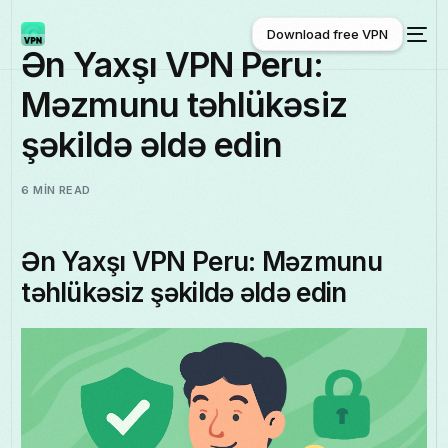
Download free VPN
Ən Yaxşı VPN Peru:
Məzmunu təhlükəsiz
Download free VPN
şəkildə əldə edin
6 MIN READ
Ən Yaxşı VPN Peru: Məzmunu
təhlükəsiz şəkildə əldə edin
Azərbaycan