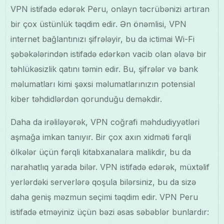
VPN istifadə edərək Peru, onlayn təcrübənizi artıran
bir çox üstünlük təqdim edir. Ən önəmlisi, VPN
internet bağlantınızı şifrələyir, bu da ictimai Wi-Fi
şəbəkələrindən istifadə edərkən vacib olan əlavə bir
təhlükəsizlik qatını təmin edir. Bu, şifrələr və bank
məlumatları kimi şəxsi məlumatlarınızın potensial
kiber təhdidlərdən qorunduğu deməkdir.
Daha da irəliləyərək, VPN coğrafi məhdudiyyətləri
aşmağa imkan tanıyır. Bir çox axın xidməti fərqli
ölkələr üçün fərqli kitabxanalara malikdir, bu da
narahatlıq yarada bilər. VPN istifadə edərək, müxtəlif
yerlərdəki serverlərə qoşula bilərsiniz, bu da sizə
daha geniş məzmun seçimi təqdim edir. VPN Peru
istifadə etməyiniz üçün bəzi əsas səbəblər bunlardır: