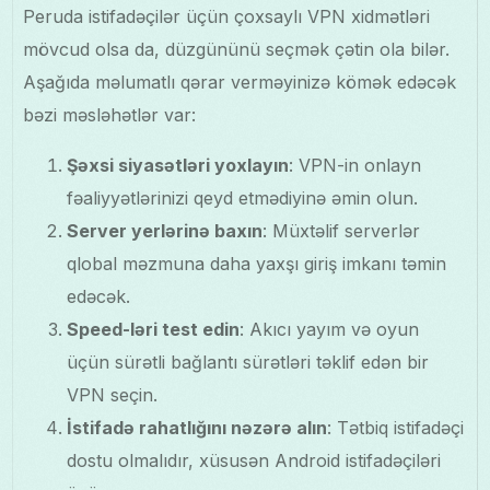
Peruda istifadəçilər üçün çoxsaylı VPN xidmətləri
mövcud olsa da, düzgününü seçmək çətin ola bilər.
Aşağıda məlumatlı qərar verməyinizə kömək edəcək
bəzi məsləhətlər var:
Şəxsi siyasətləri yoxlayın
: VPN-in onlayn
fəaliyyətlərinizi qeyd etmədiyinə əmin olun.
Server yerlərinə baxın
: Müxtəlif serverlər
qlobal məzmuna daha yaxşı giriş imkanı təmin
edəcək.
Speed-ləri test edin
: Akıcı yayım və oyun
üçün sürətli bağlantı sürətləri təklif edən bir
VPN seçin.
İstifadə rahatlığını nəzərə alın
: Tətbiq istifadəçi
dostu olmalıdır, xüsusən Android istifadəçiləri