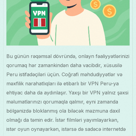
Bu günün rəqəmsal dövründə, onlayn fəaliyyətlərinizi
qorumaq hər zamankindən daha vacibdir, xüsusilə
Peru istifadəçiləri üçün. Coğrafi məhdudiyyətlər və
məxfilik narahatlıqları ilə etibarlı bir VPN Peru-ya
ehtiyac daha da aydınlaşır. Yaxşı bir VPN yalnız şəxsi
məlumatlarınızı qorumaqla qalmır, eyni zamanda
bölgənizdə bloklanmış ola biləcək məzmuna daxil
olmağı da təmin edir. İstər filmləri yayımlayarkən,
istər oyun oynayarkən, istərsə də sadəcə internetdə