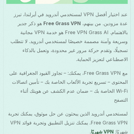
عند اختيار أفضل VPN لمستخدمي أندرويد في أيرلندا، تبرز
عدة مزودين. من بينهم،
Free Grass VPN
هو ذكر جدير
بالاهتمام. Free VPN Grass AI هو خدمة VPN مجانية
وسريعة وآمنة مصممة خصيصًا لمستخدمي أندرويد. لا تتطلب
تسجيلًا، وتقدم حركة مرور غير محدودة، وتعمل بالذكاء
الاصطناعي لتعزيز الحماية.
مع Free Grass VPN، يمكنك: – تجاوز القيود الجغرافية على
المحتوى – تسريع تجربة الألعاب الخاصة بك – تأمين اتصالات
Wi-Fi الخاصة بك – ضمان عدم الكشف عن هويتك أثناء
التصفح
لمستخدمي أندرويد الذين يبحثون عن حل موثوق، يمكنك تجربة
Free Grass VPN. يمكنك تنزيل التطبيق وتجربة فوائد VPN
شهريًا:
VPN شهريًا
.