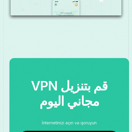
قم بتنزيل VPN
مجاني اليوم
İnternetinizi açın və qoruyun