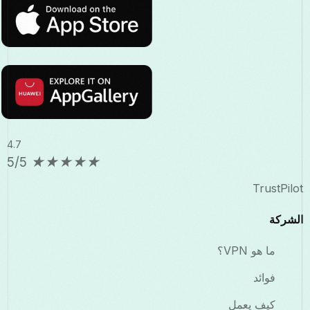
4.7
5/5
★
★
★
★
★
TrustPilot
الشركة
ما هو VPN؟
فوائد
كيف يعمل