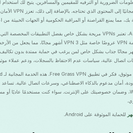
بسهولة، مما يضمن وصولاً مجا
ك، مما يمنع القراصنة أو المراقبة الحكومية أو الجهات الخبيثة من اع
بالنسبة لمستخدمي Android، تعتبر VPNs مريحة بشكل خاص بفضل التطبيقات المخص
تقدم العديد من مزودي خدمة VPN عروضًا خاصة مثل VPN 3 أشهر مجا
 اتصال عالية، سياسات عدم الاحتفاظ بالسجلات، ودعم عملاء موثو
ة، أمان مدعوم بالذكاء الاصطناعي، وسرعات اتصال عالية. تساعد عل
الألعاب، تأمين شبكات Wi-Fi، وضمان خصوصيتك على الإنترنت. سواء كنت مستخدمًا عاديًا أ
للحماية الموثوقة على Android.