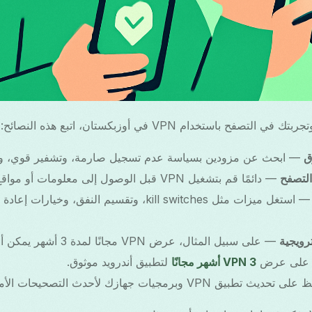
ح باستخدام VPN في أوزبكستان، اتبع هذه النصائح:
— ابحث عن مزودين بسياسة عدم تسجيل صارمة، وتشفير قوي، وخ
— دائمًا قم بتشغيل VPN قبل الوصول إلى معلومات أو مواقع حساسة لضمان الحماية.
— استغل ميزات مثل kill switches، وتقسيم النفق، وخي
رويجية
— على سبيل المثال، عرض VPN
اع على عرض
VPN 3 أشهر مجانًا
لتطبيق أندرويد موثوق.
تطبيق VPN وبرمجيات جهازك لأحدث التصحيحات الأمنية.