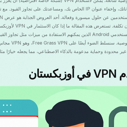
القيود على الإنترنت والخصوصية شائعة. يمكن لاستخدام VPN (شبكة خاصة
الإنترنت من خلال تشفير بياناتك، وإخفاء عنوان IP الخاص بك، ومساعدتك على تجا
الذي يوفر وصولًا ممتدًا بدون تك
التركيز بشكل خاص على مستخدمي Android الذين يمكنهم الاستفادة من ميزات مث
Wi-Fi، والحفاظ على الخص
كستان