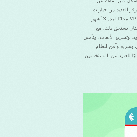
 افتراضية) أن يعزز بشكل كبير أمانك عبر
وز القيود. مع توفر العديد من خيارات
VPN، يبحث العديد من المستخدمين عن حلول ميسورة وفعالة. أحد العروض الجذابة هو عرض VPN مجانًا لمدة 3 أشهر،
لفة. تستعرض هذه المقالة ما إذا كان الاستثمار في VPN لأوزبكستان يستحق ذلك، مع
ل تجاوز القيود، وتسريع الألعاب، وتأمين
وصية. سنسلط الضوء أيضًا على Free Grass VPN، وهو VPN مجاني وسريع وآمن لنظام