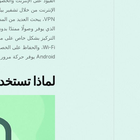
Android يوفر حركة مرور غير محدودة وحماية مدعومة بالذكاء الاصطناعي، مما يجعله خيارًا مثاليًا للعديد من المستخدمين.
لماذا تستخدم VPN في أوزب