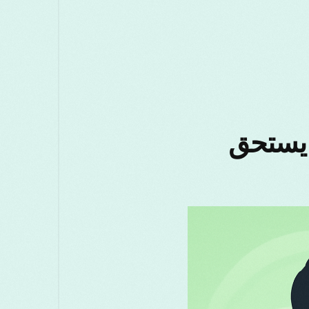
मराठी
മലയാളം
Melayu
Македо
සිංහල
Српски
Русский
Ro
Türkçe
ไทย
త
نًا: هل يستحق