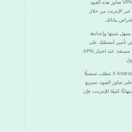
هذه القيود الوصول إلى المعلومات الضرورية أو الترفيه للمقيمين والمسافرين. يتيح لك استخدام VPN تجاوز هذه القيود
نيًا إلى المحتوى الذي تحتاجه. بالإضافة إلى ذلك، تعزز VPN الأمان عبر الإنترنت من خلال
تراض بياناتك.
صة التي يسهل تثبيتها وإعدادها.
نًا، مما يجعل من الأرخص تأمين أنشطتك على
الإنترنت. عرض VPN 3 أشهر مجانًا جذاب بشكل خاص لمن يرغب في حماية ممتدة بدون تكاليف مسبقة. عند اختيار VPN،
ق.
إذا كنت مهتمًا بتجربة VPN موثوق، فكر في تطبيق Free Grass VPN. هذه الخدمة المجانية لـ Android لا تتطلب تسجيلًا
ى تجاوز القيود، تسريع
و مستهلكًا كثيفًا للإنترنت، فإن