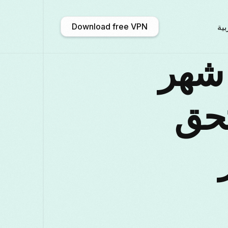
Download free VPN
بية
VP أوزبكستان VPN شهر
አማርኛ
Shqip
Afrikaans
En
 يستحق
中文 (中国)
Català
ဗမာစာ
Бълга
Deutsch
ქართული
Galego
Fran
Қазақ тілі
ಕನ್ನಡ
日本語
Ita