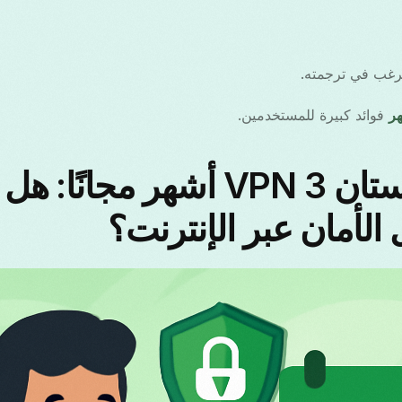
нски
mână
رغب في ترجمته.
فوائد كبيرة للمستخدمين.
ెలుగు
VPN أوزبكستان VPN 3 أشهر مجا
الأمان عبر الإنترنت؟