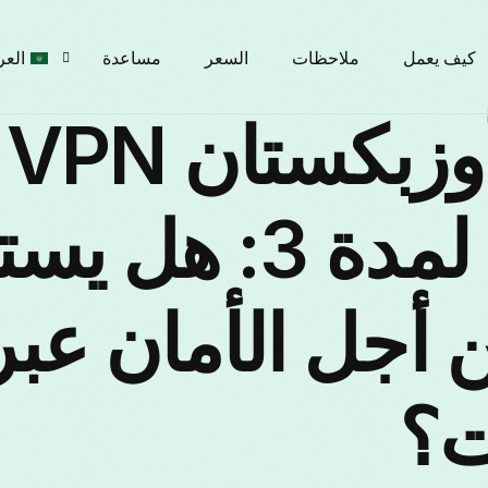
كيف يعمل
ملاحظات
السعر
مساعدة
العر
N
glish
مجاني لمدة 3: هل
рски
 أجل الأمان عبر
çais
ت؟
liano