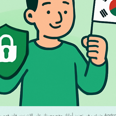
нски
mână
ెలుగు