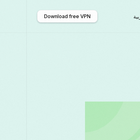
Download free VPN
بية
አማርኛ
Shqip
Afrikaans
En
中文 (中国)
Català
ဗမာစာ
Бълга
Deutsch
ქართული
Galego
Fran
Қазақ тілі
ಕನ್ನಡ
日本語
Ita