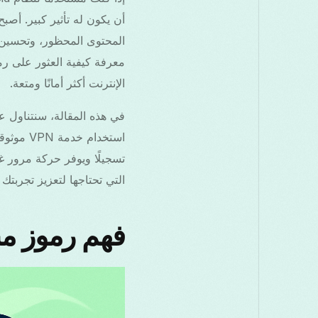
معرفة كيفية العثور على رم
الإنترنت أكثر أمانًا ومتعة.
تسجيلًا ويوفر حركة مرور غ
التي تحتاجها لتعزيز تجربتك مع VPN، خاصة إذا كنت تفكر في خيارات مثل VPN كوريا
فهم رموز منش