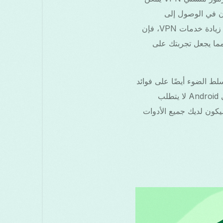
ذين يرغبون في الوصول إلى
المحتوى المحظور، وتحسين سرعات الألعاب، وضمان عدم الكشف عن هويتهم على الإنترنت. مع زيادة خدمات VPN، فإن
 مما يجعل تجربتك على
دامها بسهولة. سنسلط الضوء أيضًا على فوائد
استخدام خدمة VPN موثوقة مثل Free Grass VPN، وهي خيار مجاني وسريع وآمن لمستخدمي Android لا يتطلب
يكون لديك جميع الأدوات