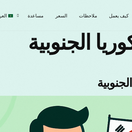
كيف يعمل
ملاحظات
السعر
مساعدة
العر
glish
рски
çais
liano