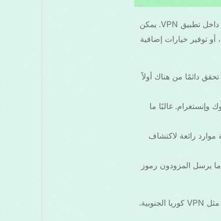
رموز منشئي VPN هي معرفات فريدة تتيح للمستخدمين الوصول إلى ميزات خاصة أو خصومات داخل تطبيق VPN. يمكن
 الترددي، أو توفير خيارات إضافية
مية. تحقق دائمًا من هناك أولاً
سبوك وإنستغرام. غالبًا ما
 موارد رائعة لاكتشاف
لكتروني. غالبًا ما يرسل المزودون رموز