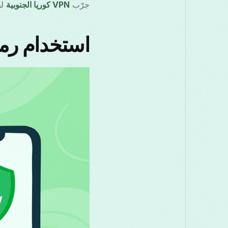
جرّب
VPN كوريا الجنوبية
لح
استخدام رموز المب