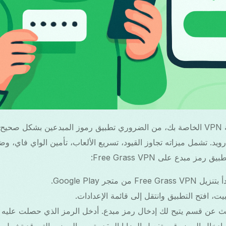
درويد. تشمل ميزاته تجاوز القيود، تسريع الألعاب، تأمين الواي فاي،
ز مبدع على Free Grass VPN:
 Free Grass VPN من متجر Google Play.
ثبيت، افتح التطبيق وانتقل إلى قائمة الإعدادات.
حث عن قسم يتيح لك إدخال رمز مبدع. أدخل الرمز الذي حصلت عليه 
د إدخال الرمز، قم بتفعيل المزايا المقدمة من الرمز، والتي قد تشم