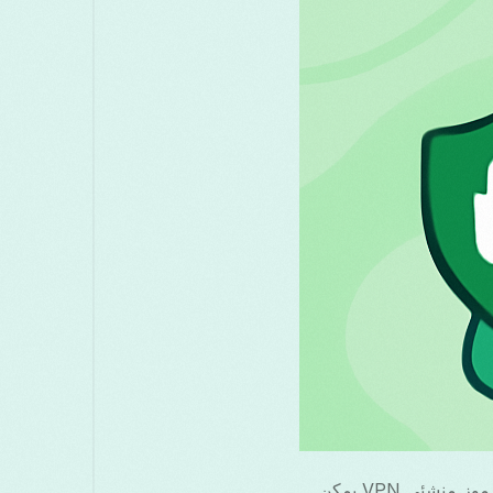
मराठी
മലയാളം
Melayu
Македо
සිංහල
Српски
Русский
Ro
Türkçe
ไทย
త
إذا كنت مستخدمًا لنظام Android وترغب في تعزيز أمانك وخصوصيتك على الإنترنت، فإن فهم رموز منشئي VPN يمكن