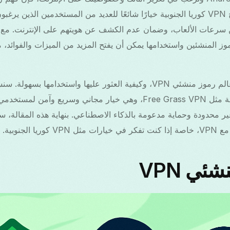
أن يكون له تأثير كبير. أصبح VPN كوريا الجنوبية خيارًا شائعًا للعديد من المستخدمين ال
وز المنشئين واستخدامها يمكن أن يفتح المزيد من الميزات والفوائد،
في هذه المقالة، سنتناول عالم رموز منشئي VPN، وكيفية العثور عليها واستخ
ير محدودة وحماية مدعومة بالذكاء الاصطناعي. بنهاية هذه المقالة، س
 الجنوبية.
ئي VPN