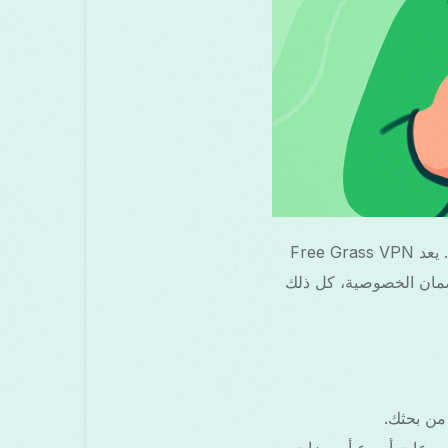
للاستفادة الكاملة من خدمة VPN الخاصة بك، من الضروري تطبيق رموز المبدعين بشكل صحيح. يعد Free Grass VPN
 وضمان الخصوصية، كل ذلك
من بحثك.
ل سرعات أسرع أو ميزات