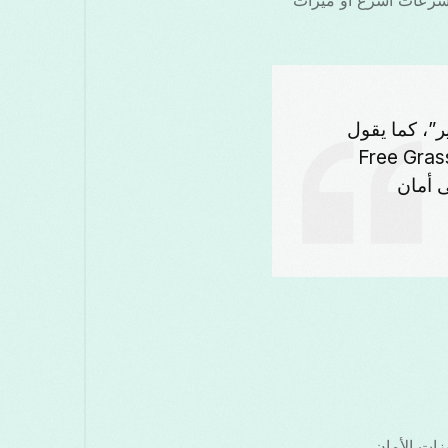
لخاصة بك بشكل كبير”، كما يقول
 موثوقة، ضع في اعتبارك استخدام Free Grass VPN
 أمان