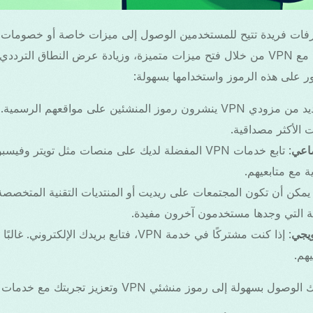
أن تعزز هذه الرموز تجربتك مع VPN من خلال فتح ميزات متميزة، وزيادة عرض النطاق
ور على هذه الرموز واستخدامها بسهولة:
: العديد من مزودي VPN ينشرون رموز المنشئين على مواقعهم الرس
 الأكثر مصداقية.
ماعي
: تابع خدمات VPN المفضلة لديك على منصات مثل تويتر وفي
مع متابعيهم.
 يمكن أن تكون المجتمعات على ريديت أو المنتديات التقنية المتخصصة
ية التي وجدها مستخدمون آخرون مفيدة.
ويجي
: إذا كنت مشتركًا في خدمة VPN، فتابع بريدك الإ
هم.
موز منشئي VPN وتعزيز تجربتك مع خدمات مثل VPN كوريا الجنوبية.