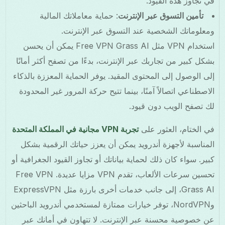
في تجاوز هذه القيود.
تأمين التسوق عبر الإنترنت
: حماية معاملاتك المالية
ومعلوماتك الشخصية عند التسوق عبر الإنترنت.
استخدام VPN مثل Free VPN Grass AI يمكن أن يحسن
بشكل كبير من تجاربك عبر الإنترنت، بدءًا من تصفح أكثر أمانًا
إلى الوصول إلى المحتوى المقيد. يوفر الحماية المعززة بالذكاء
الاصطناعي اتصالاً آمنًا، بينما تتيح حركة المرور غير المحدودة
لك تصفح الويب دون قيود.
في الختام، العثور على
تجربة VPN مجانية في المملكة المتحدة
المناسبة لأجهزة أندرويد يمكن أن يعزز حياتك الرقمية بشكل
كبير. سواء كان ذلك لحماية بياناتك أو تجاوز القيود الجغرافية أو
تحسين سرعات الألعاب، تقدم VPN مزايا عديدة. Free VPN
Grass AI، إلى جانب خدمات أخرى بارزة مثل ExpressVPN
وNordVPN، توفر خيارات ممتازة لمستخدمي أندرويد الباحثين
عن خصوصية محسنة عبر الإنترنت. لا تتهاون في أمانك عبر