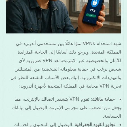
شهد استخدام VPNs نموًا هائلًا بين مستخدمي أندرويد في
المملكة المتحدة، ويرجع ذلك أساسًا إلى الحاجة المتزايدة
للأمان والخصوصية عبر الإنترنت. تعد VPN ضرورية لأي
شخص يرغب في حماية معلوماته الشخصية من المتسللين
والتهديدات الإلكترونية. إليك بعض الأسباب المقنعة للنظر في
تجربة VPN مجانية في المملكة المتحدة لأجهزة أندرويد:
حماية بياناتك
: تقوم VPN بتشفير اتصالك بالإنترنت، مما
يجعل من الصعب على مجرمي الإنترنت الوصول إلى بياناتك
الحساسة.
تجاوز القيود الجغرافية
: الوصول إلى المحتوى والخدمات