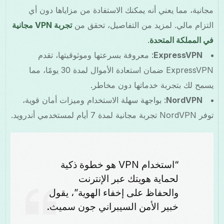
مجانية، مما يعني أنه يمكنك الاستفادة من مزاياها دون أي
التزام مالي. لمزيد من التفاصيل، تحقق من
تجربة VPN مجانية
في المملكة المتحدة
.
ExpressVPN
: معروفة بسرعتها وموثوقيتها، تقدم
ExpressVPN ضمان استعادة الأموال لمدة 30 يومًا، مما
يسمح لك بتجربة خدماتها دون مخاطر.
NordVPN
: بواجهة سهلة الاستخدام وميزات أمان قوية،
توفر NordVPN تجربة مجانية لمدة 7 أيام لمستخدمي أندرويد.
“استخدام VPN هو خطوة ذكية
لحماية هويتك عبر الإنترنت
والحفاظ على إخفاء الهوية”، يقول
خبير الأمن السيبراني جون سميث.