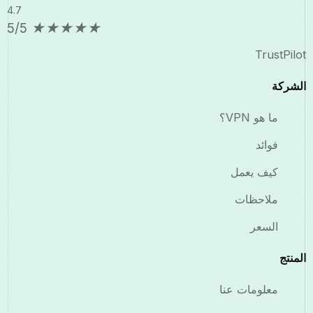
4.7
5/5
★
★
★
★
★
TrustPilot
الشركة
ما هو VPN؟
فوائد
كيف يعمل
ملاحظات
السعر
المنتج
معلومات عنا