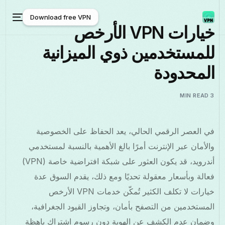
Download free VPN
خيارات VPN الأرخص
للمستخدمين ذوي الميزانية
Download free VPN
المحدودة
3 MIN READ
في العصر الرقمي الحالي، يعد الحفاظ على الخصوصية
والأمان عبر الإنترنت أمرًا بالغ الأهمية بالنسبة لمستخدمي
أندرويد، قد يكون العثور على شبكة افتراضية خاصة (VPN)
فعالة وبأسعار معقولة تحديًا ومع ذلك، يقدم السوق عدة
خيارات لا تكلف الكثير تُمكّن خدمات VPN الأرخص
المستخدمين من التصفح بأمان، وتجاوز القيود الجغرافية،
وضمان عدم الكشف عن الهوية دون رسوم اشتراك باهظة
العربية