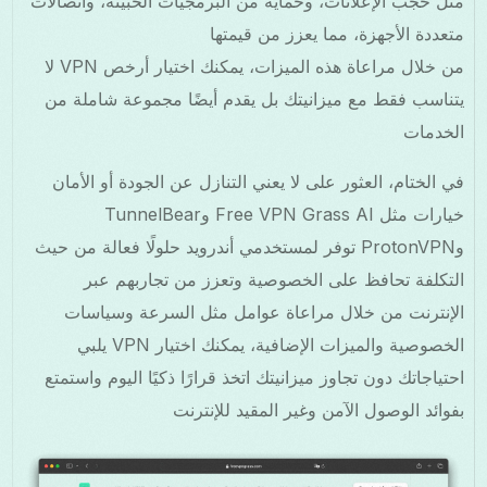
مثل حجب الإعلانات، وحماية من البرمجيات الخبيثة، واتصالات
متعددة الأجهزة، مما يعزز من قيمتها
من خلال مراعاة هذه الميزات، يمكنك اختيار أرخص VPN لا
يتناسب فقط مع ميزانيتك بل يقدم أيضًا مجموعة شاملة من
الخدمات
في الختام، العثور على لا يعني التنازل عن الجودة أو الأمان
خيارات مثل Free VPN Grass AI وTunnelBear
وProtonVPN توفر لمستخدمي أندرويد حلولًا فعالة من حيث
التكلفة تحافظ على الخصوصية وتعزز من تجاربهم عبر
الإنترنت من خلال مراعاة عوامل مثل السرعة وسياسات
الخصوصية والميزات الإضافية، يمكنك اختيار VPN يلبي
احتياجاتك دون تجاوز ميزانيتك اتخذ قرارًا ذكيًا اليوم واستمتع
بفوائد الوصول الآمن وغير المقيد للإنترنت