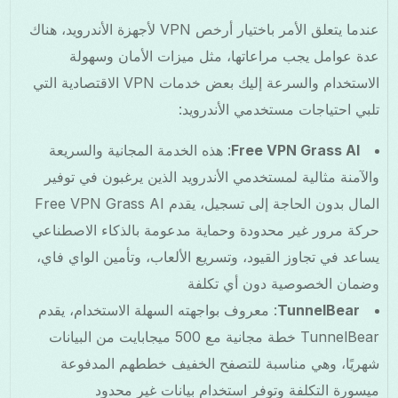
عندما يتعلق الأمر باختيار أرخص VPN لأجهزة الأندرويد، هناك
عدة عوامل يجب مراعاتها، مثل ميزات الأمان وسهولة
الاستخدام والسرعة إليك بعض خدمات VPN الاقتصادية التي
تلبي احتياجات مستخدمي الأندرويد:
Free VPN Grass AI
: هذه الخدمة المجانية والسريعة
والآمنة مثالية لمستخدمي الأندرويد الذين يرغبون في توفير
المال بدون الحاجة إلى تسجيل، يقدم Free VPN Grass AI
حركة مرور غير محدودة وحماية مدعومة بالذكاء الاصطناعي
يساعد في تجاوز القيود، وتسريع الألعاب، وتأمين الواي فاي،
وضمان الخصوصية دون أي تكلفة
TunnelBear
: معروف بواجهته السهلة الاستخدام، يقدم
TunnelBear خطة مجانية مع 500 ميجابايت من البيانات
شهريًا، وهي مناسبة للتصفح الخفيف خططهم المدفوعة
ميسورة التكلفة وتوفر استخدام بيانات غير محدود