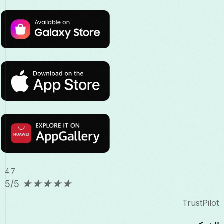
4.7
5/5
★
★
★
★
★
TrustPilot