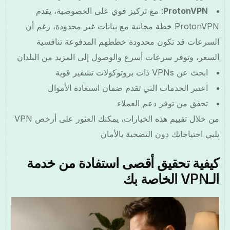
ProtonVPN
: مع تركيز قوي على الخصوصية، يقدم
ProtonVPN خطة مجانية مع بيانات غير محدودة، رغم أن
السرعات قد تكون محدودة خططهم المدفوعة تنافسية
السعر، وتوفر سرعات أسرع والوصول إلى المزيد من البلدان
ابحث عن VPNs ذات بروتوكولات تشفير قوية
اعتبر الخدمات التي تقدم ضمان استعادة الأموال
تحقق من توفر دعم العملاء
من خلال تقييم هذه الخيارات، يمكنك العثور على أرخص VPN
يلبي احتياجاتك دون التضحية بالأمان
كيفية تحقيق أقصى استفادة من خدمة
الـVPN الخاصة بك