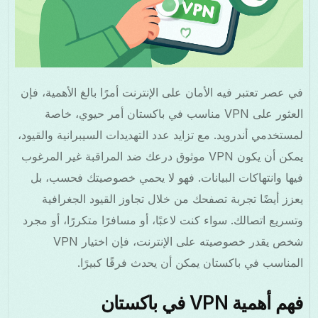
في عصر تعتبر فيه الأمان على الإنترنت أمرًا بالغ الأهمية، فإن
العثور على VPN مناسب في باكستان أمر حيوي، خاصة
لمستخدمي أندرويد. مع تزايد عدد التهديدات السيبرانية والقيود،
يمكن أن يكون VPN موثوق درعك ضد المراقبة غير المرغوب
فيها وانتهاكات البيانات. فهو لا يحمي خصوصيتك فحسب، بل
يعزز أيضًا تجربة تصفحك من خلال تجاوز القيود الجغرافية
وتسريع اتصالك. سواء كنت لاعبًا، أو مسافرًا متكررًا، أو مجرد
شخص يقدر خصوصيته على الإنترنت، فإن اختيار VPN
المناسب في باكستان يمكن أن يحدث فرقًا كبيرًا.
فهم أهمية VPN في باكستان