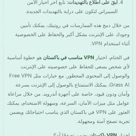
ابقَ على اطلاع بالتهديدات
: تابع آخر أخبار الأمن
السيبراني لتكون على دراية بالتهديدات الجديدة.
من خلال دمج هذه الممارسات في روتينك، يمكنك تأمين
وجودك على الإنترنت بشكل أكبر والحفاظ على الخصوصية
أثناء استخدام VPN.
في الختام، اختيار
VPN مناسب في باكستان
هو خطوة أساسية
لأي شخص يسعى للحفاظ على خصوصيته على الإنترنت
والوصول إلى المحتوى المحظور. مع خيارات مثل Free VPN
Grass AI، يمكنك الاستمتاع بالوصول إلى الإنترنت بسرعة
وأمان ودون قيود، خاصة على أجهزة أندرويد. من خلال مراعاة
عوامل مثل ميزات الأمان، السرعة، وسهولة الاستخدام، يمكنك
العثور على VPN في باكستان الذي يناسب احتياجاتك ويضمن
تجربة تصفح آمنة ومجهولة.
اختيار
VPN باكستان
يضمن تصفحًا آمنًا.