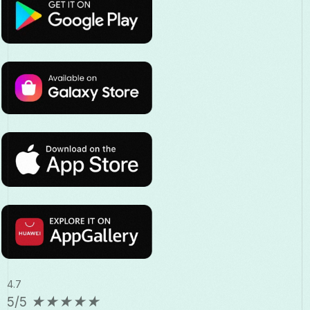
4.7
5/5
★
★
★
★
★