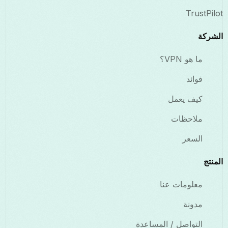
TrustPilot
الشركة
ما هو VPN؟
فوائد
كيف يعمل
ملاحظات
السعر
المنتج
معلومات عنا
مدونة
التواصل / المساعدة