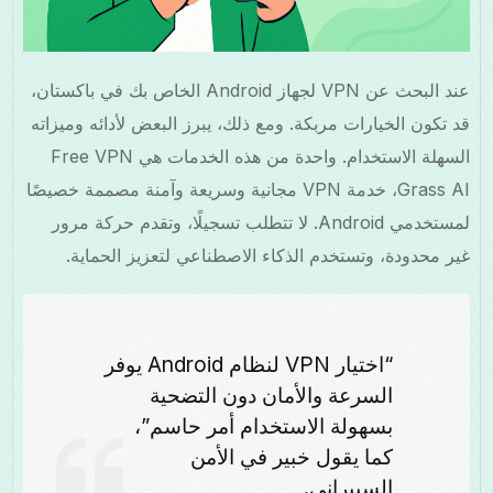
عند البحث عن VPN لجهاز Android الخاص بك في باكستان،
قد تكون الخيارات مربكة. ومع ذلك، يبرز البعض لأدائه وميزاته
السهلة الاستخدام. واحدة من هذه الخدمات هي Free VPN
Grass AI، خدمة VPN مجانية وسريعة وآمنة مصممة خصيصًا
لمستخدمي Android. لا تتطلب تسجيلًا، وتقدم حركة مرور
غير محدودة، وتستخدم الذكاء الاصطناعي لتعزيز الحماية.
“اختيار VPN لنظام Android يوفر
السرعة والأمان دون التضحية
بسهولة الاستخدام أمر حاسم”،
كما يقول خبير في الأمن
السيبراني.