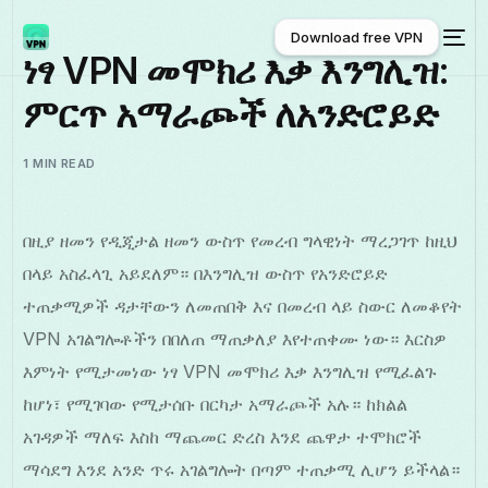
Download free VPN
ነፃ VPN መሞክሪ እቃ እንግሊዝ:
ምርጥ አማራጮች ለአንድሮይድ
Download free VPN
1 MIN READ
በዚያ ዘመን የዲጂታል ዘመን ውስጥ የመረብ ግላዊነት ማረጋገጥ ከዚህ
በላይ አስፈላጊ አይደለም። በእንግሊዝ ውስጥ የአንድሮይድ
ተጠቃሚዎች ዳታቸውን ለመጠበቅ እና በመረብ ላይ ስውር ለመቆየት
VPN አገልግሎቶችን በበለጠ ማጠቃለያ እየተጠቀሙ ነው። እርስዎ
እምነት የሚታመነው ነፃ VPN መሞክሪ እቃ እንግሊዝ የሚፈልጉ
ከሆነ፣ የሚገባው የሚታሰቡ በርካታ አማራጮች አሉ። ከክልል
አገዳዎች ማለፍ እስከ ማጨመር ድረስ እንደ ጨዋታ ተሞክሮች
ማሳደግ እንደ አንድ ጥሩ አገልግሎት በጣም ተጠቃሚ ሊሆን ይችላል።
አማርኛ