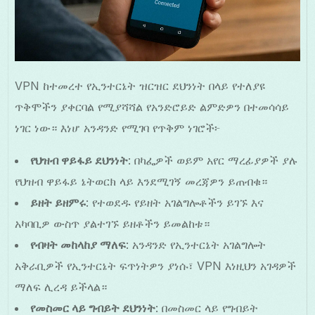
VPN ከተመረተ የኢንተርኔት ዝርዝር ደህንነት በላይ የተለያዩ
ጥቅሞችን ያቀርባል የሚያሻሻል የአንድሮይድ ልምድዎን በተመሳሳይ
ነገር ነው። እነሆ አንዳንድ የሚገባ የጥቅም ነገሮች፦
የህዝብ ዋይፋይ ደህንነት
: በካፌዎች ወይም አየር ማረፊያዎች ያሉ
የህዝብ ዋይፋይ ኔትወርክ ላይ እንደሚገኝ መረጃዎን ይጠብቁ።
ይዘት ይዘምሩ
: የተወደዱ የይዘት አገልግሎቶችን ይገኙ እና
አካባቢዎ ውስጥ ያልተገኙ ይዘቶችን ይመልከቱ።
የብዛት መከላከያ ማለፍ
: አንዳንድ የኢንተርኔት አገልግሎት
አቅራቢዎች የኢንተርኔት ፍጥነትዎን ያነሱ፣ VPN እነዚህን አገዳዎች
ማለፍ ሊረዳ ይችላል።
የመስመር ላይ ግብይት ደህንነት
: በመስመር ላይ የግብይት