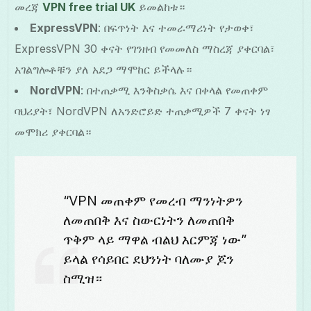
መረጃ
VPN free trial UK
ይመልከቱ።
ExpressVPN
: በፍጥነት እና ተመራማሪነት የታወቀ፣
ExpressVPN 30 ቀናት የገንዘብ የመመለስ ማስረጃ ያቀርባል፣
አገልግሎቶቹን ያለ አደጋ ማሞከር ይችላሉ።
NordVPN
: በተጠቃሚ እንቅስቃሴ እና በቀላል የመጠቀም
ባህሪያት፣ NordVPN ለአንድሮይድ ተጠቃሚዎች 7 ቀናት ነፃ
መሞክሪ ያቀርባል።
“VPN መጠቀም የመረብ ማንነትዎን
ለመጠበቅ እና ስውርነትን ለመጠበቅ
ጥቅም ላይ ማዋል ብልህ እርምጃ ነው”
ይላል የሳይበር ደህንነት ባለሙያ ጆን
ስሚዝ።