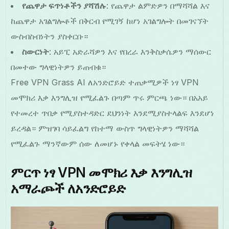
የጨዋታ ፍጥነቶችን ያሻሽሉ
: የጨዋታ ልምድዎን በማሻሻል እና
ከጨዋታ አገልግሎቶች በቅርብ የሚገኝ ከሆነ አገልግሎት በመገናኘት
ውስብስብነትን ያስቀርቡ።
ስውርነት
: አይፒ አድራሻዎን እና የበረራ እንቅስቃሴዎን ማሰውር
በመተው ግላዊነትዎን ይጠብቁ።
Free VPN Grass AI ለአንድሮይድ ተጠቃሚዎች ነፃ VPN
መሞክሪ እቃ እንግሊዝ የሚፈልጉ በጣም ጥሩ ምርጫ ነው። በአአይ
የተመረተ ጥበቃ የሚያስተዳድር ደህንነት እንደሚያስተላልፍ እንደሆነ
ይረዳል። ምዝገባ ሳይፈልግ የከተማ ውስጥ ግላዊነትዎን ማሻሻል
የሚፈልጉ ማንኛውም ሰው ለመሆኑ የቀላል መፍትሄ ነው።
ምርጥ ነፃ VPN መሞክሪ እቃ እንግሊዝ
አማራጮች ለአንድሮይድ