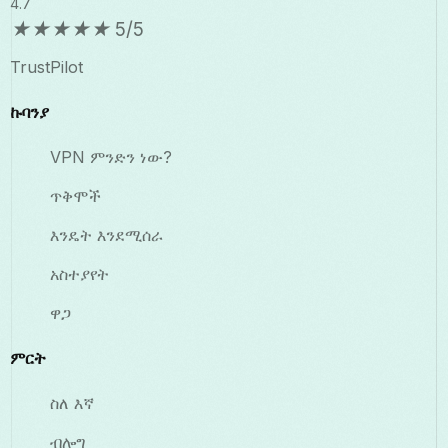
4.7
★
★
★
★
★
5/5
TrustPilot
ኩባንያ
VPN ምንድን ነው?
ጥቅሞች
እንዴት እንደሚሰራ
አስተያየት
ዋጋ
ምርት
ስለ እኛ
ብሎግ