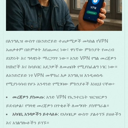
በእንግሊዝ ውስጥ በአንድሮይድ ተጠቃሚዎች መካከል የVPN
አጠቃቀም በድምቀት እየጨመረ ነው፣ ዋነኛው ምክንያት የመረብ
ደህንነት እና ግላዊነት ማረጋገጥ ነው። አንድ VPN የግል መረጃዎን
ከሄከሮች እና ከሳይበር አደጋዎች ለመጠበቅ የሚያስፈልግ ነገር ነው።
ለአንድሮይድ ነፃ VPN መሞክሪ እቃ እንግሊዝ እንዲወስዱ
የሚያነሳሳብ የሆኑ አንዳንድ የሚገባው ምክንያቶች እነዚህ ናቸው፦
መረጃዎን ያስመጡ
: አንድ VPN የኢንተርኔት ዝርዝርዎን
ይደብቃል፣ የግላዊ መረጃዎን በጥቂቶች ለመግባት ያስቸግራል።
አካባቢ አገዳዎችን ይተላለፉ
: የአካባቢዎ ውስጥ ያልተገኙ ይዘቶችን
እና አገልግሎቶችን ይገኙ።