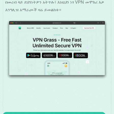
በመረብ ላይ ደህንነትዎን አትጥሉ፤ እነዚህን ነፃ VPN መሞክሪ እቃ
እንግሊዝ አማራጮች ዛሬ ይመልከቱ።