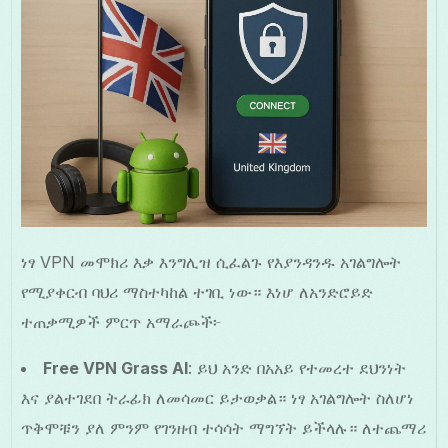
ነፃ VPN መሞክሪ እቃ እንግሊዝ ሲፈልጉ የእያንዳንዱ አገልግሎት
የሚያቀርብ ባህሪ ማስተካከል ተገቢ ነው። እነሆ ለአንድሮይድ
ተጠቃሚዎች ምርጥ አማራጮች፦
Free VPN Grass AI
: ይህ አንድ በአአይ የተመረተ ደህንነት
እና ያልተገደበ ትራፊክ ለመሳመር ይታወቃል። ነፃ አገልግሎት ስለሆነ
ጥቅሞቹን ያለ ምንም የገንዘብ ተሳሳት ማግኘት ይችላሉ። ለተጨማሪ