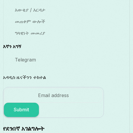
እውቂያ / እርዳታ
መጠቀም ውሎች
ግላዊነት መመሪያ
እኛን አግኝ
Telegram
አዳዲስ ዜናችንን ተከተል
Submit
የደንበኛ አገልግሎት