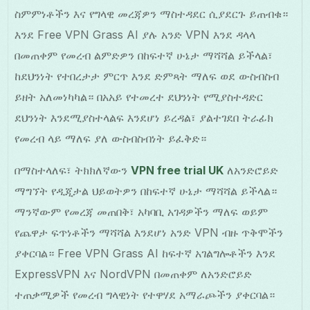
ስምምነቶችን እና የግላዊ መረጃዎን ማስተዳደር ሲያደርጉ ይጠብቁ።
እንደ Free VPN Grass AI ያሉ አንድ VPN እንደ ዳላላ
በመጠቀም የመረብ ልምድዎን በከፍተኛ ሁኔታ ማሻሻል ይችላል፣
ከደህንነት የተበረታታ ምርጥ እንደ ድምጻት ማለፍ ወደ ውስብስብ
ይዘት አለመነካካል። በአአይ የተመረተ ደህንነት የሚያስተዳድር
ደህንነት እንደሚያስተላልፍ እንደሆነ ይረዳል፣ ያልተገደበ ትራፊክ
የመረብ ላይ ማለፍ ያለ ውስብስብነት ይፈቅድ።
በማስተላለፍ፣ ትክክለኛውን
VPN free trial UK
ለአንድሮይድ
ማግኘት የዲጂታል ህይወትዎን በከፍተኛ ሁኔታ ማሻሻል ይችላል።
ማንኛውም የመረጃ መጠበቅ፣ አካባቢ አገዳዎችን ማለፍ ወይም
የጨዋታ ፍጥነቶችን ማሻሻል እንደሆነ አንድ VPN ብዙ ጥቅሞችን
ያቀርባል። Free VPN Grass AI ከፍተኛ አገልግሎቶችን እንደ
ExpressVPN እና NordVPN በመጠቀም ለአንድሮይድ
ተጠቃሚዎች የመረብ ግላዊነት የተዋሃደ አማራጮችን ያቀርባል።