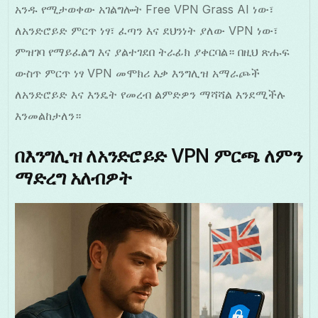
አንዱ የሚታወቀው አገልግሎት Free VPN Grass AI ነው፣
ለአንድሮይድ ምርጥ ነፃ፣ ፈጣን እና ደህንነት ያለው VPN ነው፣
ምዝገባ የማይፈልግ እና ያልተገደበ ትራፊክ ያቀርባል። በዚህ ጽሑፍ
ውስጥ ምርጥ ነፃ VPN መሞክሪ እቃ እንግሊዝ አማራጮች
ለአንድሮይድ እና እንዴት የመረብ ልምድዎን ማሻሻል እንደሚችሉ
እንመልከታለን።
በእንግሊዝ ለአንድሮይድ VPN ምርጫ ለምን
ማድረግ አለብዎት