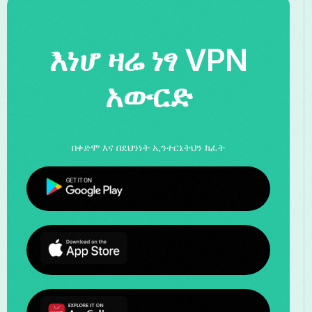
እነሆ ዛሬ ነፃ VPN
አውርድ
በቀድሞ እና በደህንነት ኢንተርኔትህን ክፈት