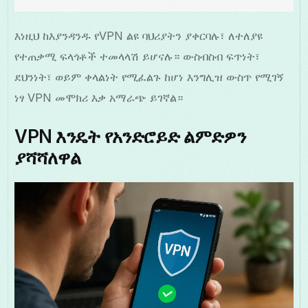
እነዚህ ከእያንዳንዱ የVPN ልዩ ባህሪያትን ያቀርባሉ፣ ለተለያዩ
የተጠቃሚ ፍላጎቶች ተመላላሽ ይሆናሉ። ውስብስብ ፍጥነት፣
ደህንነት፣ ወይም ቀላልነት የሚፈልጉ ከሆነ እንግሊዝ ውስጥ የሚገኝ
ነፃ VPN መሞክሪ እቃ አማራጭ ይገኛል።
VPN እንዴት የአንድሮይድ ልምድዎን
ያሻሻለዋል