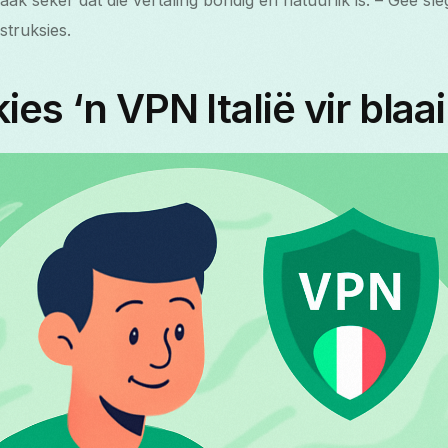
ak seker dat die vertaling bondig en natuurlik is. – Gee sle
struksies.
es ‘n VPN Italië vir blaa