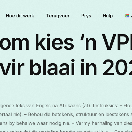
Hoe dit werk
Terugvoer
Prys
Hulp
om kies ‘n V
 vir blaai in 2
olgende teks van Engels na Afrikaans (af). Instruksies: – Ho
ertaal nie). – Behou die betekenis, struktuur en leestekens 
kens by behalwe waar nodig nie. – Vermy herhaling van di