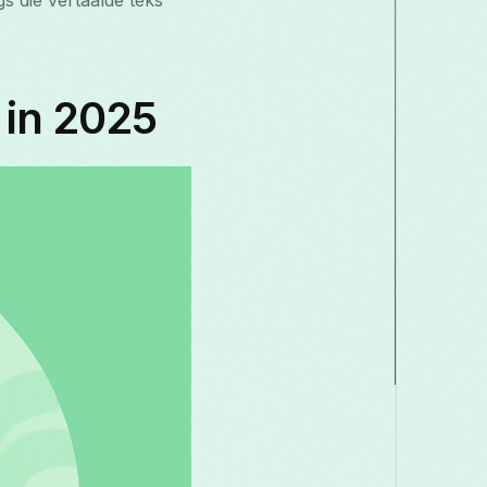
gs die vertaalde teks
Македонски
Melayu
മലയാളം
मराठी
Română
Русский
Српски
සිංහල
i in 2025
తెలుగు
ไทย
Tür