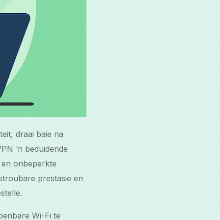
it, draai baie na
 VPN ‘n beduidende
ge en onbeperkte
etroubare prestasie en
telle.
openbare Wi-Fi te