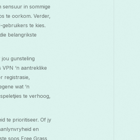
en sensuur in sommige
os te oorkom. Verder,
-gebruikers te kies.
ie belangrikste
 jou gunsteling
 VPN ‘n aantreklike
 registrasie,
iegene wat ‘n
speletjies te verhoog,
 te prioritiseer. Of jy
 aanlynvryheid en
nste soos Free Grass