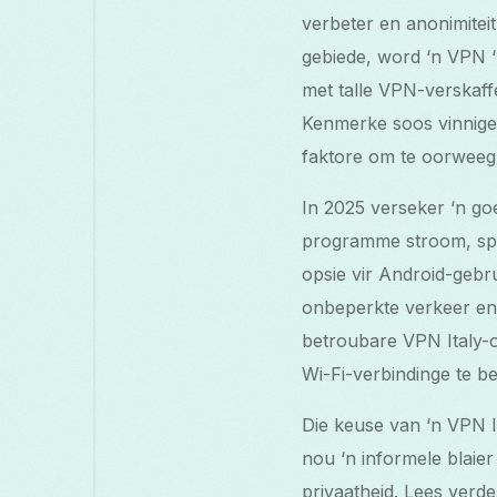
verbeter en anonimitei
gebiede, word ‘n VPN ‘
met talle VPN-verskaffe
Kenmerke soos vinnige 
faktore om te oorweeg
In 2025 verseker ‘n goe
programme stroom, spee
opsie vir Android-gebru
onbeperkte verkeer en 
betroubare VPN Italy-o
Wi-Fi-verbindinge te be
Die keuse van ‘n VPN It
nou ‘n informele blaier
privaatheid. Lees verd