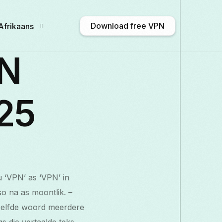
Download free VPN
Afrikaans
PN
English
Afrikaans
Shqip
አማርኛ
025
Български
ဗမာစာ
Català
中文 (
Français
Galego
ქართული
Deutsch
u ‘VPN’ as ‘VPN’ in
Italiano
日本語
ಕನ್ನಡ
Қазақ тілі
so na as moontlik. –
eselfde woord meerdere