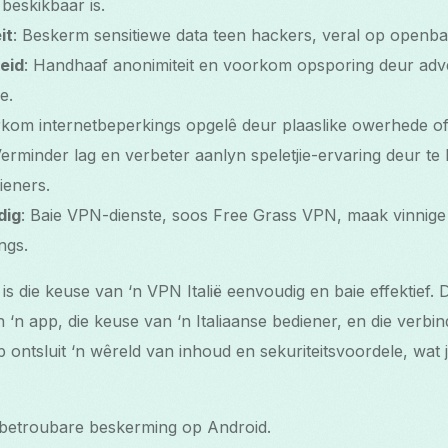
 beskikbaar is.
it
: Beskerm sensitiewe data teen hackers, veral op openba
eid
: Handhaaf anonimiteit en voorkom opsporing deur adve
e.
rkom internetbeperkings opgelê deur plaaslike owerhede of i
Verminder lag en verbeter aanlyn speletjie-ervaring deur te
ieners.
dig
: Baie VPN-dienste, soos Free Grass VPN, maak vinnige 
ngs.
is die keuse van ‘n VPN Italië eenvoudig en baie effektief. 
n ‘n app, die keuse van ‘n Italiaanse bediener, en die verbi
 ontsluit ‘n wêreld van inhoud en sekuriteitsvoordele, wat j
 betroubare beskerming op Android.