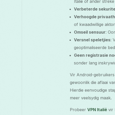
Italië of ander streke
Verbeterde sekurite
Verhoogde privaath
of kwaadwillige aktor
Omseil sensuur
: Oo
Versnel speletjies
: 
geoptimaliseerde bed
Geen registrasie no
sonder lang inskrywi
Vir Android-gebruikers 
gewoonlik die aflaai va
Hierdie eenvoudige stap
meer veelsydig maak.
Probeer
VPN Italië
vir