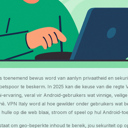
s toenemend bewus word van aanlyn privaatheid en sekurite
voetspoor te beskerm. In 2025 kan die keuse van die regte
ai-ervaring, veral vir Android-gebruikers wat vinnige, veili
 hê. VPN Italy word al hoe gewilder onder gebruikers wat b
 hulle op die web blaai, stroom of speel op hul Android-toes
n staat om geo-beperkte inhoud te bereik, jou sekuriteit op 