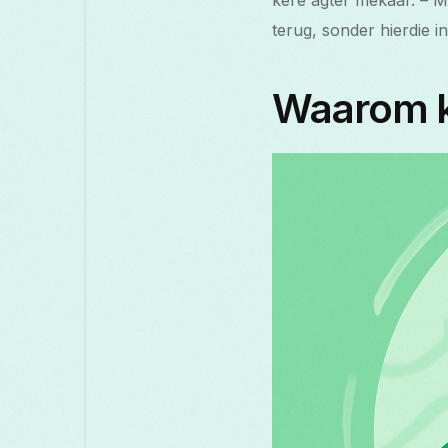
kere agter mekaar. – Ma
terug, sonder hierdie in
Waarom ki