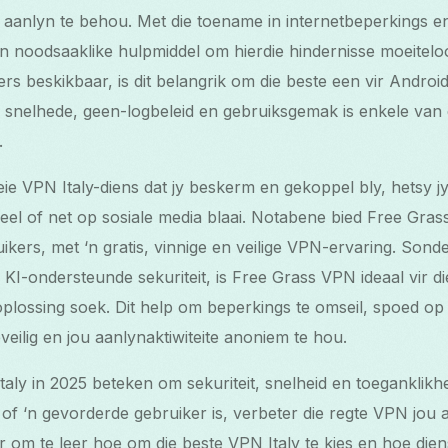
t aanlyn te behou. Met die toename in internetbeperkings 
n noodsaaklike hulpmiddel om hierdie hindernisse moeitelo
rs beskikbaar, is dit belangrik om die beste een vir Android
snelhede, geen-logbeleid en gebruiksgemak is enkele van d
.
ie VPN Italy-diens dat jy beskerm en gekoppel bly, hetsy jy
l of net op sosiale media blaai. Notabene bied Free Grass
ikers, met ‘n gratis, vinnige en veilige VPN-ervaring. Sonder
KI-ondersteunde sekuriteit, is Free Grass VPN ideaal vir d
plossing soek. Dit help om beperkings te omseil, spoed op 
veilig en jou aanlynaktiwiteite anoniem te hou.
aly in 2025 beteken om sekuriteit, snelheid en toeganklikheid
 of ‘n gevorderde gebruiker is, verbeter die regte VPN jou
er om te leer hoe om die beste VPN Italy te kies en hoe die