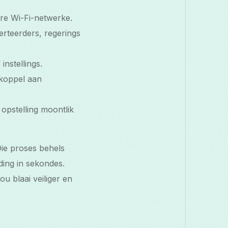
re Wi-Fi-netwerke.
rteerders, regerings
nstellings.
 koppel aan
opstelling moontlik
Die proses behels
nding in sekondes.
ou blaai veiliger en