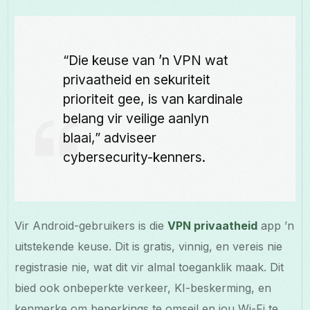
“Die keuse van ’n VPN wat
privaatheid en sekuriteit
prioriteit gee, is van kardinale
belang vir veilige aanlyn
blaai,” adviseer
cybersecurity-kenners.
Vir Android-gebruikers is die
VPN privaatheid
app ’n
uitstekende keuse. Dit is gratis, vinnig, en vereis nie
registrasie nie, wat dit vir almal toeganklik maak. Dit
bied ook onbeperkte verkeer, KI-beskerming, en
kenmerke om beperkings te omseil en jou Wi-Fi te