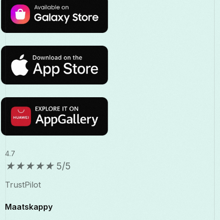
4.7
★
★
★
★
★
5/5
TrustPilot
Maatskappy