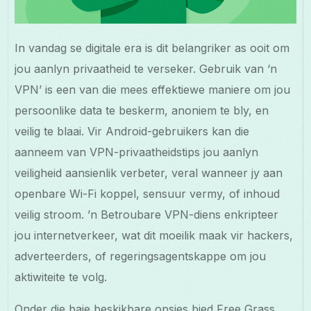
In vandag se digitale era is dit belangriker as ooit om
jou aanlyn privaatheid te verseker. Gebruik van ‘n
VPN’ is een van die mees effektiewe maniere om jou
persoonlike data te beskerm, anoniem te bly, en
veilig te blaai. Vir Android-gebruikers kan die
aanneem van VPN-privaatheidstips jou aanlyn
veiligheid aansienlik verbeter, veral wanneer jy aan
openbare Wi-Fi koppel, sensuur vermy, of inhoud
veilig stroom. ’n Betroubare VPN-diens enkripteer
jou internetverkeer, wat dit moeilik maak vir hackers,
adverteerders, of regeringsagentskappe om jou
aktiwiteite te volg.
Onder die baie beskikbare opsies bied Free Grass