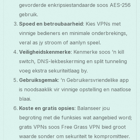
gevorderde enkripsiestandaarde soos AES-256
gebruik.
Spoed en betroubaarheid
: Kies VPNs met
vinnige bedieners en minimale onderbrekings,
veral as jy stroom of aanlyn speel.
Veiligheidskenmerke
: Kenmerke soos ’n kill
switch, DNS-lekbeskerming en split tunneling
voeg ekstra sekuriteitlaag by.
Gebruiksgemak
: ’n Gebruikersvriendelike app
is noodsaaklik vir vinnige opstelling en naatlose
blaai.
Koste en gratis opsies
: Balanseer jou
begroting met die funksies wat aangebied word;
gratis VPNs soos Free Grass VPN bied groot
waarde sonder om sekuriteit te kompromitteer.