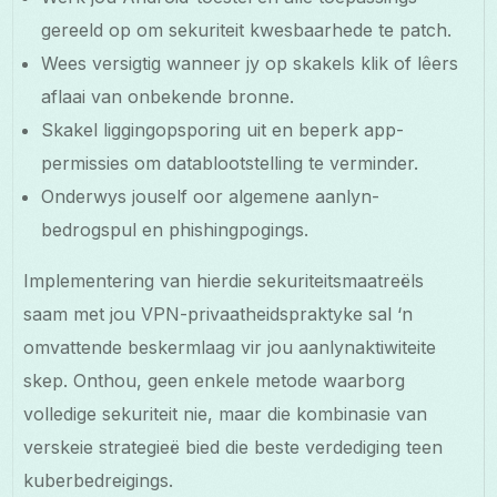
gereeld op om sekuriteit kwesbaarhede te patch.
Wees versigtig wanneer jy op skakels klik of lêers
aflaai van onbekende bronne.
Skakel liggingopsporing uit en beperk app-
permissies om datablootstelling te verminder.
Onderwys jouself oor algemene aanlyn-
bedrogspul en phishingpogings.
Implementering van hierdie sekuriteitsmaatreëls
saam met jou VPN-privaatheidspraktyke sal ‘n
omvattende beskermlaag vir jou aanlynaktiwiteite
skep. Onthou, geen enkele metode waarborg
volledige sekuriteit nie, maar die kombinasie van
verskeie strategieë bied die beste verdediging teen
kuberbedreigings.