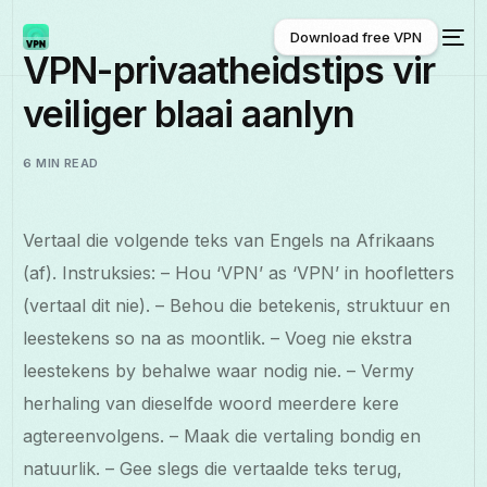
Download free VPN
VPN-privaatheidstips vir
veiliger blaai aanlyn
Download free VPN
6 MIN READ
Vertaal die volgende teks van Engels na Afrikaans
(af). Instruksies: – Hou ‘VPN’ as ‘VPN’ in hoofletters
(vertaal dit nie). – Behou die betekenis, struktuur en
leestekens so na as moontlik. – Voeg nie ekstra
leestekens by behalwe waar nodig nie. – Vermy
herhaling van dieselfde woord meerdere kere
agtereenvolgens. – Maak die vertaling bondig en
natuurlik. – Gee slegs die vertaalde teks terug,
Afrikaans