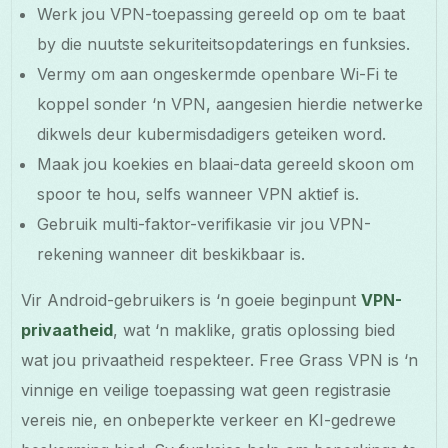
Werk jou VPN-toepassing gereeld op om te baat
by die nuutste sekuriteitsopdaterings en funksies.
Vermy om aan ongeskermde openbare Wi-Fi te
koppel sonder ‘n VPN, aangesien hierdie netwerke
dikwels deur kubermisdadigers geteiken word.
Maak jou koekies en blaai-data gereeld skoon om
spoor te hou, selfs wanneer VPN aktief is.
Gebruik multi-faktor-verifikasie vir jou VPN-
rekening wanneer dit beskikbaar is.
Vir Android-gebruikers is ‘n goeie beginpunt
VPN-
privaatheid
, wat ‘n maklike, gratis oplossing bied
wat jou privaatheid respekteer. Free Grass VPN is ‘n
vinnige en veilige toepassing wat geen registrasie
vereis nie, en onbeperkte verkeer en KI-gedrewe