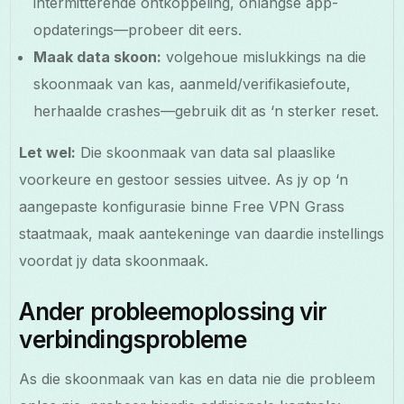
intermitterende ontkoppeling, onlangse app-
opdaterings—probeer dit eers.
Maak data skoon:
volgehoue mislukkings na die
skoonmaak van kas, aanmeld/verifikasiefoute,
herhaalde crashes—gebruik dit as ‘n sterker reset.
Let wel:
Die skoonmaak van data sal plaaslike
voorkeure en gestoor sessies uitvee. As jy op ‘n
aangepaste konfigurasie binne Free VPN Grass
staatmaak, maak aantekeninge van daardie instellings
voordat jy data skoonmaak.
Ander probleemoplossing vir
verbindingsprobleme
As die skoonmaak van kas en data nie die probleem