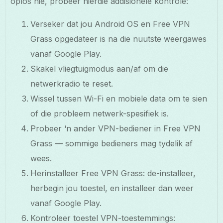
oplos nie, probeer hierdie addisionele kontrole:
Verseker dat jou Android OS en Free VPN
Grass opgedateer is na die nuutste weergawes
vanaf Google Play.
Skakel vliegtuigmodus aan/af om die
netwerkradio te reset.
Wissel tussen Wi-Fi en mobiele data om te sien
of die probleem netwerk-spesifiek is.
Probeer ‘n ander VPN-bediener in Free VPN
Grass — sommige bedieners mag tydelik af
wees.
Herinstalleer Free VPN Grass: de-installeer,
herbegin jou toestel, en installeer dan weer
vanaf Google Play.
Kontroleer toestel VPN-toestemmings: