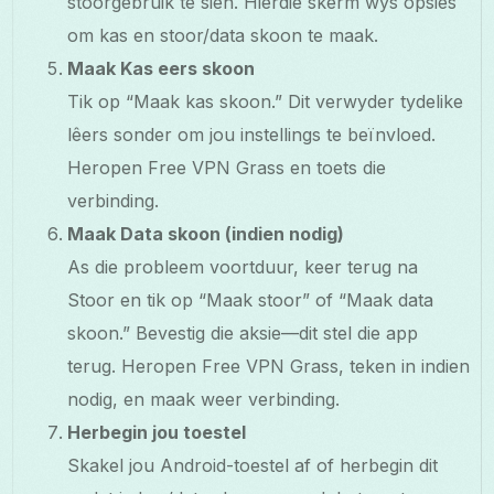
stoorgebruik te sien. Hierdie skerm wys opsies
om kas en stoor/data skoon te maak.
Maak Kas eers skoon
Tik op “Maak kas skoon.” Dit verwyder tydelike
lêers sonder om jou instellings te beïnvloed.
Heropen Free VPN Grass en toets die
verbinding.
Maak Data skoon (indien nodig)
As die probleem voortduur, keer terug na
Stoor en tik op “Maak stoor” of “Maak data
skoon.” Bevestig die aksie—dit stel die app
terug. Heropen Free VPN Grass, teken in indien
nodig, en maak weer verbinding.
Herbegin jou toestel
Skakel jou Android-toestel af of herbegin dit