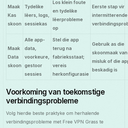
Los klein foute
Maak
Tydelike
Eerste stap vir
en tydelike
Kas
lêers, logs,
intermitterende
lêerprobleme
skoon
sessiekas
verbindingspro
op
Alle app-
Stel die app
Gebruik as die
Maak
data,
terug na
skoonmaak van
Data
voorkeure,
fabrieksstaat;
misluk of die ap
skoon
gestoor
vereis
beskadig is
sessies
herkonfigurasie
Voorkoming van toekomstige
verbindingsprobleme
Volg hierdie beste praktyke om herhalende
verbindingsprobleme met Free VPN Grass te