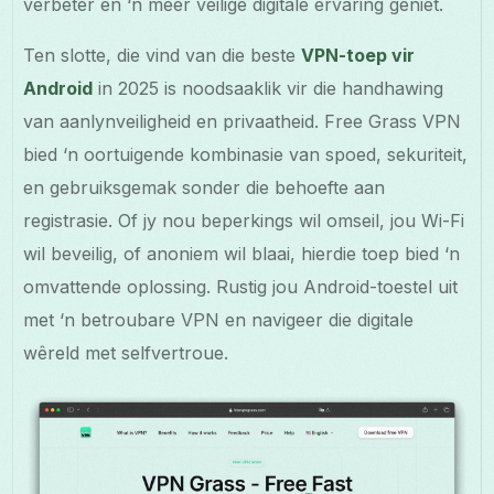
verbeter en ‘n meer veilige digitale ervaring geniet.
Ten slotte, die vind van die beste
VPN-toep vir
Android
in 2025 is noodsaaklik vir die handhawing
van aanlynveiligheid en privaatheid. Free Grass VPN
bied ‘n oortuigende kombinasie van spoed, sekuriteit,
en gebruiksgemak sonder die behoefte aan
registrasie. Of jy nou beperkings wil omseil, jou Wi-Fi
wil beveilig, of anoniem wil blaai, hierdie toep bied ‘n
omvattende oplossing. Rustig jou Android-toestel uit
met ‘n betroubare VPN en navigeer die digitale
wêreld met selfvertroue.