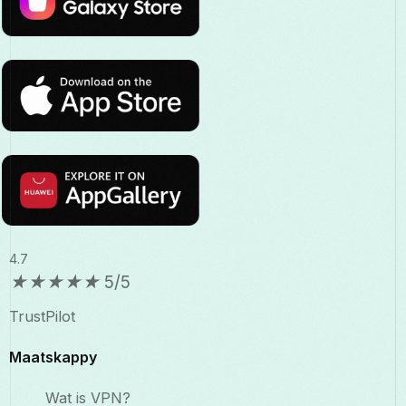
4.7
★
★
★
★
★
5/5
TrustPilot
Maatskappy
Wat is VPN?