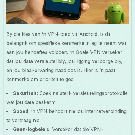
By die kies van ‘n VPN-toep vir Android, is dit
belangrik om spesifieke kenmerke in ag te neem wat
aan jou behoeftes voldoen. ‘n Goeie VPN verseker
dat jou data versleutel bly, jou ligging verborge bly,
en jou blaai-ervaring naadloos is. Hier is ‘n paar
kenmerke om prioriteit te gee:
Sekuriteit
: Soek na sterk versleutelingsprotokolle
wat jou data beskerm.
Spoed
: ‘n VPN behoort nie jou internetverbinding
te vertraag nie.
Geen-logbeleid
: Verseker dat die VPN-