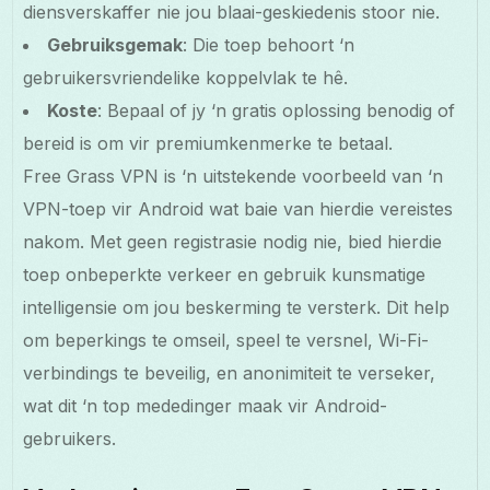
diensverskaffer nie jou blaai-geskiedenis stoor nie.
Gebruiksgemak
: Die toep behoort ‘n
gebruikersvriendelike koppelvlak te hê.
Koste
: Bepaal of jy ‘n gratis oplossing benodig of
bereid is om vir premiumkenmerke te betaal.
Free Grass VPN is ‘n uitstekende voorbeeld van ‘n
VPN-toep vir Android wat baie van hierdie vereistes
nakom. Met geen registrasie nodig nie, bied hierdie
toep onbeperkte verkeer en gebruik kunsmatige
intelligensie om jou beskerming te versterk. Dit help
om beperkings te omseil, speel te versnel, Wi-Fi-
verbindings te beveilig, en anonimiteit te verseker,
wat dit ‘n top mededinger maak vir Android-
gebruikers.