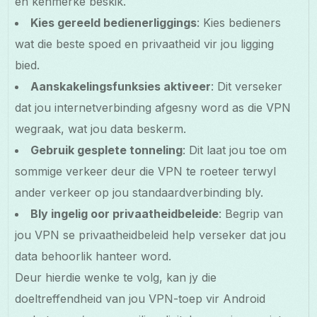
en kenmerke beskik.
Kies gereeld bedienerliggings
: Kies bedieners
wat die beste spoed en privaatheid vir jou ligging
bied.
Aanskakelingsfunksies aktiveer
: Dit verseker
dat jou internetverbinding afgesny word as die VPN
wegraak, wat jou data beskerm.
Gebruik gesplete tonneling
: Dit laat jou toe om
sommige verkeer deur die VPN te roeteer terwyl
ander verkeer op jou standaardverbinding bly.
Bly ingelig oor privaatheidbeleide
: Begrip van
jou VPN se privaatheidbeleid help verseker dat jou
data behoorlik hanteer word.
Deur hierdie wenke te volg, kan jy die
doeltreffendheid van jou VPN-toep vir Android