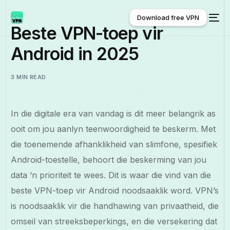
Download free VPN
Beste VPN-toep vir
Android in 2025
Download free VPN
3 MIN READ
In die digitale era van vandag is dit meer belangrik as
ooit om jou aanlyn teenwoordigheid te beskerm. Met
die toenemende afhanklikheid van slimfone, spesifiek
Android-toestelle, behoort die beskerming van jou
data ‘n prioriteit te wees. Dit is waar die vind van die
beste VPN-toep vir Android noodsaaklik word. VPN’s
is noodsaaklik vir die handhawing van privaatheid, die
omseil van streeksbeperkings, en die versekering dat
Afrikaans