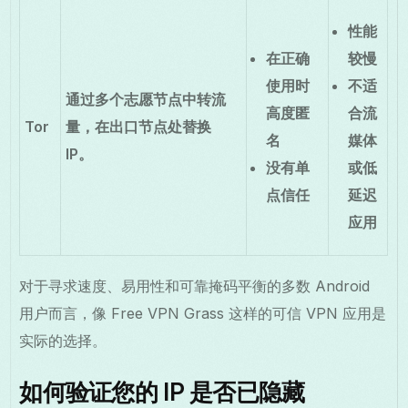
性能
在正确
较慢
使用时
不适
通过多个志愿节点中转流
高度匿
合流
Tor
量，在出口节点处替换
名
媒体
IP。
没有单
或低
点信任
延迟
应用
对于寻求速度、易用性和可靠掩码平衡的多数 Android
用户而言，像 Free VPN Grass 这样的可信 VPN 应用是
实际的选择。
如何验证您的 IP 是否已隐藏