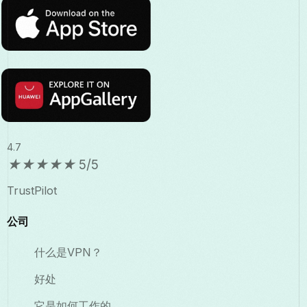
4.7
★
★
★
★
★
5/5
TrustPilot
公司
什么是VPN？
好处
它是如何工作的