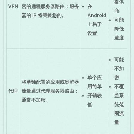
提供
VPN
密的远程服务器路由；服务
在
商
器的 IP 将替换您的。
Android
可能
上易于
降低
设置
速度
可能
不加
单个应
密
将单独配置的应用或浏览器
用简单
不覆
代理
流量通过代理服务器路由；
开销较
盖系
通常不加密。
低
统范
围流
量