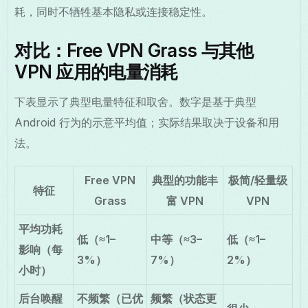
耗，同时不牺牲基本隐私或连接稳定性。
对比：Free VPN Grass 与其他
VPN 应用的电量消耗
下表显示了典型电量特征和取舍。数字是基于典型
Android 行为的示意平均值；实际结果取决于设备和用
法。
Free VPN
典型的功能丰
极简/轻量级
特征
Grass
富 VPN
VPN
平均功耗
低（≈1–
中等（≈3–
低（≈1–
影响（每
3%）
7%）
2%）
小时）
后台唤醒
不频繁（已优
频繁（状态更