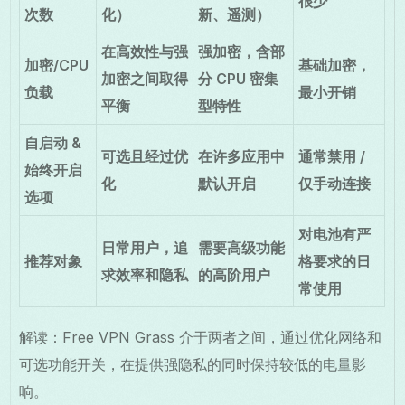
很少
次数
化）
新、遥测）
在高效性与强
强加密，含部
加密/CPU
基础加密，
加密之间取得
分 CPU 密集
负载
最小开销
平衡
型特性
自启动 &
可选且经过优
在许多应用中
通常禁用 /
始终开启
化
默认开启
仅手动连接
选项
对电池有严
日常用户，追
需要高级功能
推荐对象
格要求的日
求效率和隐私
的高阶用户
常使用
解读：Free VPN Grass 介于两者之间，通过优化网络和
可选功能开关，在提供强隐私的同时保持较低的电量影
响。