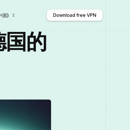
Download free VPN
中国)
过德国的
h
Afrikaans
Shqip
አማርኛ
рски
ဗမာစာ
Català
中文 (中国)
is
Galego
ქართული
Deutsch
o
日本語
ಕನ್ನಡ
Қазақ тілі