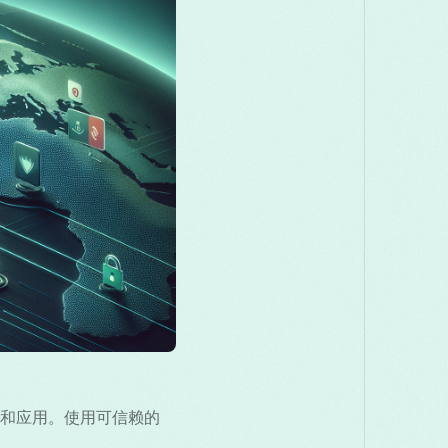
донски
Melayu
മലയാളം
मराठी
nă
Русский
Српски
සිංහල
ไทย
Türkçe
和应用。使用可信赖的