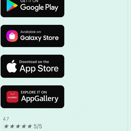
4.7
★
★
★
★
★
5/5