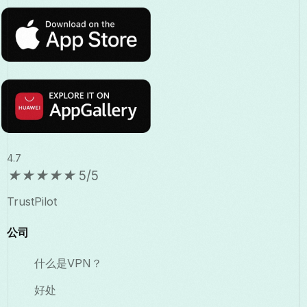
4.7
★
★
★
★
★
5/5
TrustPilot
公司
什么是VPN？
好处