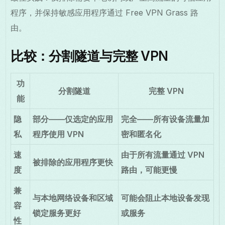
程序，并保持敏感应用程序通过 Free VPN Grass 路
由。
比较：分割隧道与完整 VPN
功
分割隧道
完整 VPN
能
隐
部分——仅选定的应用
完全——所有设备流量加
私
程序使用 VPN
密和匿名化
速
由于所有流量通过 VPN
被排除的应用程序更快
度
路由，可能更慢
兼
与本地网络设备和区域
可能会阻止本地设备发现
容
锁定服务更好
或服务
性