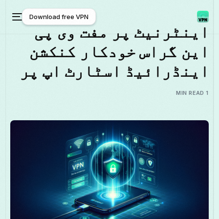
Download free VPN
اینٹرنیٹ پر مفت وی پی
این گراس خودکار کنکشن
Download free VPN
اینڈرائیڈ اسٹارٹ اپ پر
1 MIN READ
اردو