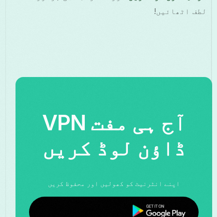
لطف اٹھائیں!
آج ہی مفت VPN
ڈاؤن لوڈ کریں
اپنے انٹرنیٹ کو کھولیں اور محفوظ کریں