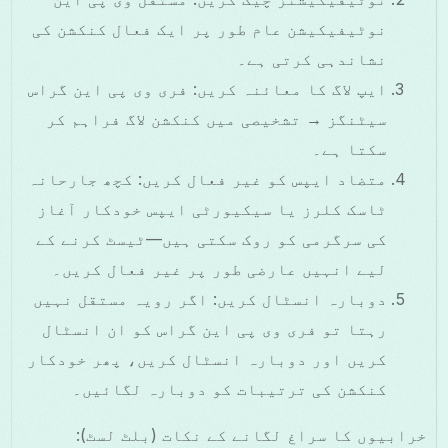
نوٹیفیکیشن عام طور پر ایک فعال کنکشن کی
نشاندہی کرتی ہے۔
ایپ لاگ کا معائنہ کریں: فری وی پی این گراس
سیٹنگز → تشخیصی میں کنکشن لاگ فراہم کر
سکتا ہے۔
متضاد ایپس کو غیر فعال کریں: کچھ جارحانہ
ٹاسک کلرز یا سیکیورٹی ایپس خودکار آغاز
کی سرگرمی کو روک سکتی ہیں—ٹیسٹ کرنے کے
لیے انہیں عارضی طور پر غیر فعال کریں۔
دوبارہ انسٹال کریں: اگر رویہ مستقل نہیں
رہتا تو فری وی پی این گراس کو ان انسٹال
کریں اور دوبارہ انسٹال کریں، پھر خودکار
کنکشن کی ترتیبات کو دوبارہ لگائیں۔
خرابیوں کا سراغ لگانے کے نکات (بلٹ لسٹ):