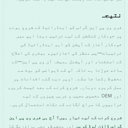
نتیجہ
فری وی پی این گراس کو اینڈرائیڈ کے شروع ہونے
پر خودکار کنکشن کے لیے ترتیب دینا ایپ میں
خودکار آغاز کے آپشن کو اہم اینڈرائیڈ کی
ترتیبات—پس منظر کی اجازتیں، بیٹری کی اصلاح
کے استثنا، اور آپشنل ہمیشہ آن وی پی این—کے
ساتھ جوڑتا ہے تاکہ آپ کے ڈیوائس کو بوٹ سے
محفوظ رکھا جا سکے۔ اوپر دیے گئے اقدامات پر
عمل کریں، دوبارہ شروع کرنے کے بعد ٹیسٹ کریں،
اور OEM مخصوص عجیب و غریب چیزوں کے لیے
خرابیوں کا سراغ لگانے کے نکات استعمال کریں۔
شروع کرنے کے لیے تیار ہیں؟
آج ہی فری وی پی این
گراس ڈاؤن لوڈ کریں
اور محفوظ، نجی براؤزنگ کا