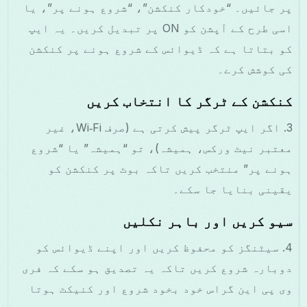
پر جائیں۔ “خودکار کنکشن”، “شروع ہونے پر”، یا
اسی طرح کے آپشن کو ON پر تبدیل کریں۔ یہ ایپ
کو بتاتا ہے کہ ڈیوائس کے شروع ہونے پر کنکشن
کی کوشش کرے۔
کنکشن کے ٹرگر کا انتخاب کریں
3. اگر ایپ ٹرگر پیش کرتی ہے (صرف Wi‑Fi، غیر
معتبر نیٹ ورکس، ہمیشہ)، تو “ہمیشہ” یا “شروع
ہونے پر” منتخب کریں تاکہ بوٹ پر کنکشن کو
یقینی بنایا جا سکے۔
سیو کریں اور باہر نکلیں
4. سیٹنگز کو محفوظ کریں اور اپنے ڈیوائس کو
دوبارہ شروع کریں تاکہ یہ تصدیق ہو سکے کہ فری
وی پی این گراس خود بخود شروع اور کنیکٹ ہوتا