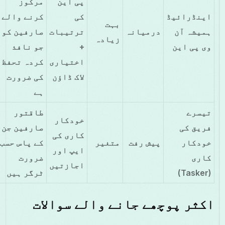
پی این
مرکوز
اینڈرائیڈ
کی
کرنے والے
بہت
ہمیشہ آن
درمیانہ
ترتیبات
صارفین کو
زیادہ
وی پی این
+
جو نافذ
اختیاری
کردہ تحفظ
لاک ڈاؤن
کی ضرورت
ہے
تیسرے
طاقتور
خودکار
فریق کی
صارفین جن
کاری کی
خودکار
پیش رفت
متغیر
کے پاس حسب
ایپ اور
کاری
ضرورت
اجازتیں
(Tasker)
ٹرگر ہیں
اکثر پوچھے جانے والے سوالات