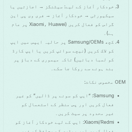
خودکار آغاز کے لیے: سیٹنگز → اجازتیں یا
سیکیورٹی → خودکار آغاز → فری وی پی این
گراس کو فعال کریں (Xiaomi، Huawei پر عام
ہے)۔
کچھ Samsung/OEMs پر حالیہ ایپس میں ایپ
کو لاک کریں (نیچے سوائپ کریں یا ایپ کارڈ
کو لمبا دبائیں) تاکہ میموری کے دباؤ پر
بند ہونے سے روکا جا سکے۔
OEM مخصوص نکات:
Samsung: “ایپ کو سونے پر ڈالیں” کو غیر
فعال کریں اور پس منظر کے استعمال کو
غیر محدود پر سیٹ کریں۔
Xiaomi/Redmi: ایپ کے لیے خودکار آغاز کو
فعال کریں اور بیٹری کے محافظ کو غیر