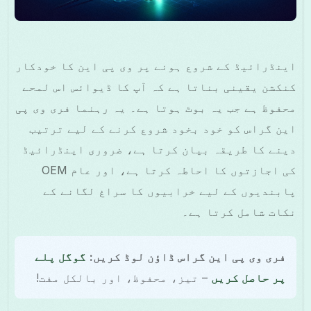
اینڈرائیڈ کے شروع ہونے پر وی پی این کا خودکار
کنکشن یقینی بناتا ہے کہ آپ کا ڈیوائس اس لمحے
محفوظ ہے جب یہ بوٹ ہوتا ہے۔ یہ رہنما فری وی پی
این گراس کو خود بخود شروع کرنے کے لیے ترتیب
دینے کا طریقہ بیان کرتا ہے، ضروری اینڈرائیڈ
کی اجازتوں کا احاطہ کرتا ہے، اور عام OEM
پابندیوں کے لیے خرابیوں کا سراغ لگانے کے
نکات شامل کرتا ہے۔
فری وی پی این گراس ڈاؤن لوڈ کریں:
گوگل پلے
پر حاصل کریں
– تیز، محفوظ، اور بالکل مفت!