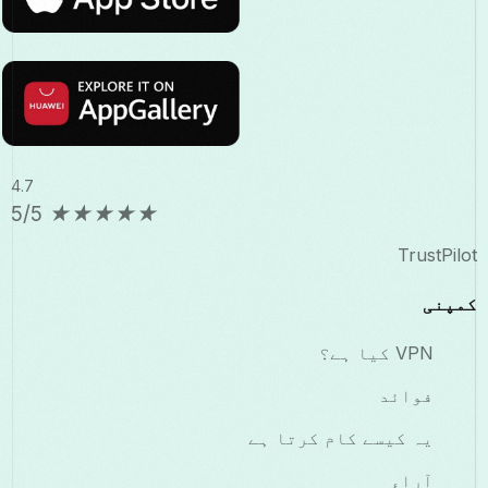
4.7
5/5
★
★
★
★
★
TrustPilot
کمپنی
VPN کیا ہے؟
فوائد
یہ کیسے کام کرتا ہے
آراء