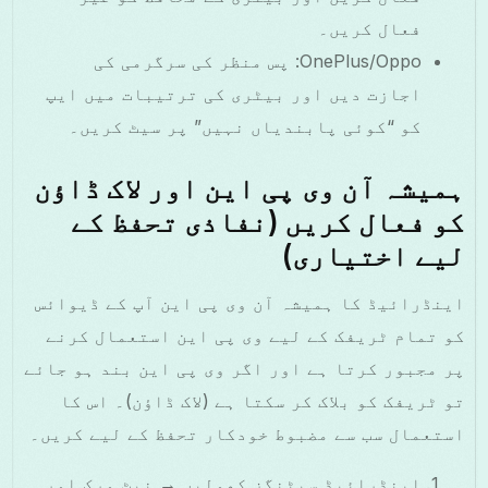
فعال کریں۔
OnePlus/Oppo: پس منظر کی سرگرمی کی
اجازت دیں اور بیٹری کی ترتیبات میں ایپ
کو “کوئی پابندیاں نہیں” پر سیٹ کریں۔
ہمیشہ آن وی پی این اور لاک ڈاؤن
کو فعال کریں (نفاذی تحفظ کے
لیے اختیاری)
اینڈرائیڈ کا ہمیشہ آن وی پی این آپ کے ڈیوائس
کو تمام ٹریفک کے لیے وی پی این استعمال کرنے
پر مجبور کرتا ہے اور اگر وی پی این بند ہو جائے
تو ٹریفک کو بلاک کر سکتا ہے (لاک ڈاؤن)۔ اس کا
استعمال سب سے مضبوط خودکار تحفظ کے لیے کریں۔
اینڈرائیڈ سیٹنگز کھولیں → نیٹ ورک اور