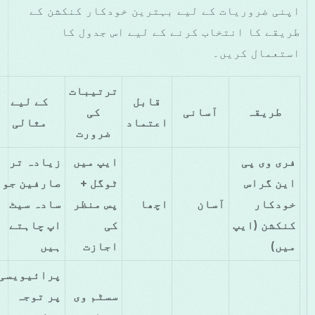
اپنی ضروریات کے لیے بہترین خودکار کنکشن کے
طریقے کا انتخاب کرنے کے لیے اس جدول کا
استعمال کریں۔
ترتیبات
قابل
کے لیے
طریقہ
آسانی
کی
اعتماد
مثالی
ضرورت
فری وی پی
ایپ میں
زیادہ تر
این گراس
ٹوگل +
صارفین جو
خودکار
آسان
اچھا
پس منظر
سادہ سیٹ
کنکشن (ایپ
کی
اپ چاہتے
میں)
اجازت
ہیں
پرائیویسی
سسٹم وی
پر توجہ