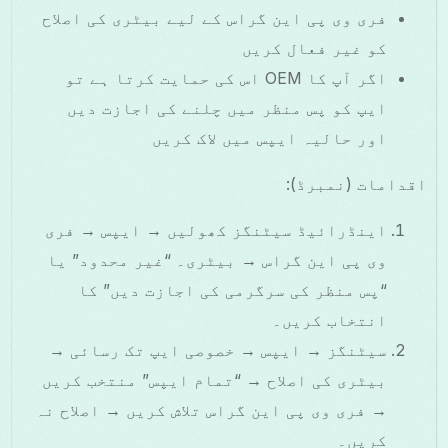
فری وی پی این گراس کے لیے بیٹری کی اصلاح
کو غیر فعال کریں
اگر آپ کا OEM اس کی حمایت کرتا ہے تو
ایپ کو پس منظر میں چلنے کی اجازت دیں
اور حالیہ ایپس میں لاک کریں
اقدامات (نمبرڈ):
اینڈرائیڈ سیٹنگز کھولیں → ایپس → فری
وی پی این گراس → بیٹری۔ “غیر محدود” یا
“پس منظر کی سرگرمی کی اجازت دیں” کا
انتخاب کریں۔
سیٹنگز → ایپس → خصوصی ایپ تک رسائی →
بیٹری کی اصلاح → “تمام ایپس” منتخب کریں
→ فری وی پی این گراس تلاش کریں → اصلاح نہ
کریں۔