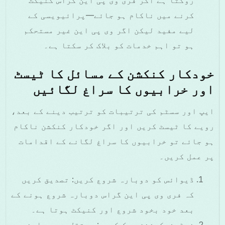
کرنے میں ناکام ہو جائے—پرائیویسی کے
لیے مفید لیکن اگر وی پی این غیر مستحکم
ہو تو اہم خدمات کو بلاک کر سکتا ہے۔
خودکار کنکشن کے مسائل کا ٹیسٹ
اور خرابیوں کا سراغ لگائیں
ایپ اور سسٹم کی ترتیبات کو ترتیب دینے کے بعد،
رویے کا ٹیسٹ کریں اور اگر خودکار کنکشن ناکام
ہو جائے تو خرابیوں کا سراغ لگانے کے اقدامات
پر عمل کریں۔
ڈیوائس کو دوبارہ شروع کریں: تصدیق کریں
کہ فری وی پی این گراس دوبارہ شروع ہونے کے
بعد خود بخود شروع اور کنیکٹ ہوتا ہے۔
نوٹیفیکیشنز چیک کریں: مستقل وی پی این