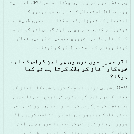
پس منظر میں وی پی این چلانا اضافی CPU اور نیٹ
ورک وسائل استعمال کرتا ہے، جو بیٹری کے
استعمال کو تھوڑا بڑھا سکتا ہے۔ صحیح طریقے سے
ترتیب دی گئی، فری وی پی این گراس اثر کو کم سے
کم کرتا ہے؛ غیر ضروری خصوصیات کو غیر فعال
کرنا بیٹری کے استعمال کو کم کرتا ہے۔
اگر میرا فون فری وی پی این گراس کے لیے
خودکار آغاز کو بلاک کرتا ہے تو کیا
ہوگا؟
OEM مخصوص ترتیبات چیک کریں: خودکار آغاز کو
فعال کریں، ایپ کو بیٹری کی اصلاح سے ہٹا دیں،
پس منظر کی سرگرمی کی اجازت دیں، اور کسی بھی
سسٹم ٹاسک مینیجر میں اسے وائٹ لسٹ کریں۔ اگر
ضرورت ہو تو ڈیوائس کی مدد یا فری وی پی این
گراس کی مدد سے رہنمائی کے لیے رابطہ کریں۔