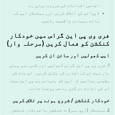
اضافی اقدامات کی ضرورت ہوتی ہے
ڈیوائس کو انلاک کریں اور سیٹنگز ایپ کے
ساتھ بنیادی واقفیت رکھیں
فری وی پی این گراس میں خودکار
کنکشن کو فعال کریں (مرحلہ وار)
ایپ کھولیں اور سائن ان کریں
1. فری وی پی این گراس کھولیں اور کسی بھی پہلی
بار سیٹ اپ کے اشارے کو مکمل کریں۔ اس بات کو
یقینی بنائیں کہ ایپ کو بنیادی وی پی این سیٹ
اپ کی اجازت دی گئی ہے جب پوچھا جائے۔
خودکار کنکشن / شروع ہونے پر تلاش کریں
2. سیٹنگز (ایپ میں) → کنکشن یا خودکار کنکشن