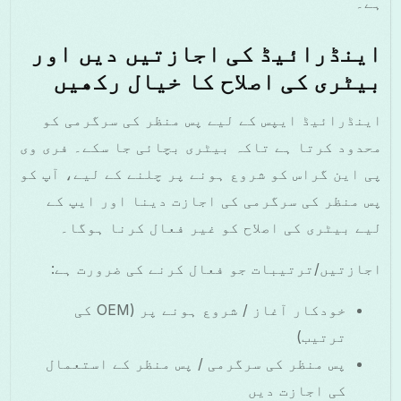
ہے۔
اینڈرائیڈ کی اجازتیں دیں اور
بیٹری کی اصلاح کا خیال رکھیں
اینڈرائیڈ ایپس کے لیے پس منظر کی سرگرمی کو
محدود کرتا ہے تاکہ بیٹری بچائی جا سکے۔ فری وی
پی این گراس کو شروع ہونے پر چلنے کے لیے، آپ کو
پس منظر کی سرگرمی کی اجازت دینا اور ایپ کے
لیے بیٹری کی اصلاح کو غیر فعال کرنا ہوگا۔
اجازتیں/ترتیبات جو فعال کرنے کی ضرورت ہے:
خودکار آغاز / شروع ہونے پر (OEM کی
ترتیب)
پس منظر کی سرگرمی / پس منظر کے استعمال
کی اجازت دیں