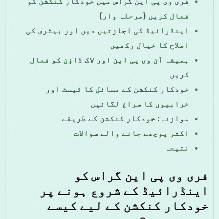
فری وی پی این گراس میں خودکار کنکشن کو
فعال کریں (مرحلہ وار)
اینڈرائیڈ کی اجازتیں دیں اور بیٹری کی
اصلاح کا خیال رکھیں
ہمیشہ آن وی پی این اور لاک ڈاؤن کو فعال
کریں
خودکار کنکشن کے مسائل کا ٹیسٹ اور
خرابیوں کا سراغ لگائیں
موازنہ: خودکار کنکشن کے طریقے
اکثر پوچھے جانے والے سوالات
نتیجہ
فری وی پی این گراس کو
اینڈرائیڈ کے شروع ہونے پر
خودکار کنکشن کے لیے کیسے