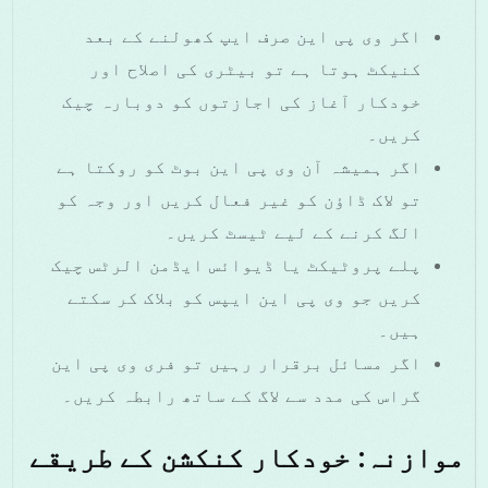
اگر وی پی این صرف ایپ کھولنے کے بعد
کنیکٹ ہوتا ہے تو بیٹری کی اصلاح اور
خودکار آغاز کی اجازتوں کو دوبارہ چیک
کریں۔
اگر ہمیشہ آن وی پی این بوٹ کو روکتا ہے
تو لاک ڈاؤن کو غیر فعال کریں اور وجہ کو
الگ کرنے کے لیے ٹیسٹ کریں۔
پلے پروٹیکٹ یا ڈیوائس ایڈمن الرٹس چیک
کریں جو وی پی این ایپس کو بلاک کر سکتے
ہیں۔
اگر مسائل برقرار رہیں تو فری وی پی این
گراس کی مدد سے لاگ کے ساتھ رابطہ کریں۔
موازنہ: خودکار کنکشن کے طریقے