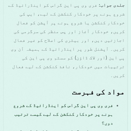
جلدی جواب:
فری وی پی این گراس کو اینڈرائیڈ کے
شروع ہونے پر خودکار کنکشن کے لیے، ایپ کی
خودکار کنکشن یا شروع ہونے پر آپشن کو فعال
کریں، خودکار آغاز اور پس منظر کی سرگرمی کی
اجازتیں دیں، اور بیٹری کی اصلاح کو غیر فعال
کریں۔ آپشنل طور پر اینڈرائیڈ کے ہمیشہ آن وی
پی این (اور لاک ڈاؤن) کو سسٹم وی پی این کی
ترتیبات میں خودکار، نافذ کنکشن کے لیے فعال
کریں۔
مواد کی فہرست
فری وی پی این گراس کو اینڈرائیڈ کے شروع
ہونے پر خودکار کنکشن کے لیے کیسے ترتیب
دوں؟