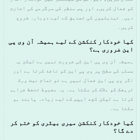
کو فعال کریں، اور پس منظر کی سرگرمی کی اجازت
دیں۔ تبدیلیوں کی تصدیق کے لیے دوبارہ شروع
کریں۔
کیا خودکار کنکشن کے لیے ہمیشہ آن وی پی
این ضروری ہے؟
ہمیشہ آن وی پی این کی ضرورت نہیں ہے لیکن یہ
سسٹم کی سطح پر وی پی این کو نافذ کرتا ہے اور
اگر وی پی این فعال نہیں ہے تو تمام نیٹ ورک
ٹریفک کو بلاک کر سکتا ہے۔ یہ مضبوط تحفظ فراہم
کرتا ہے لیکن کچھ ایپس کے لیے زیادہ پابند ہو
سکتا ہے۔
کیا خودکار کنکشن میری بیٹری کو ختم کر
دے گا؟