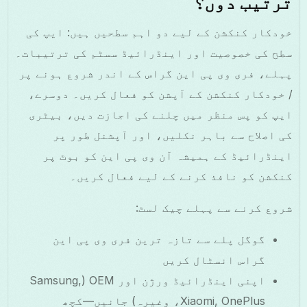
ترتیب دوں؟
خودکار کنکشن کے لیے دو اہم سطحیں ہیں: ایپ کی
سطح کی خصوصیت اور اینڈرائیڈ سسٹم کی ترتیبات۔
پہلے، فری وی پی این گراس کے اندر شروع ہونے پر
/ خودکار کنکشن کے آپشن کو فعال کریں۔ دوسرے،
ایپ کو پس منظر میں چلنے کی اجازت دیں، بیٹری
کی اصلاح سے باہر نکلیں، اور آپشنل طور پر
اینڈرائیڈ کے ہمیشہ آن وی پی این کو بوٹ پر
کنکشن کو نافذ کرنے کے لیے فعال کریں۔
شروع کرنے سے پہلے چیک لسٹ:
گوگل پلے سے تازہ ترین فری وی پی این
گراس انسٹال کریں
اپنی اینڈرائیڈ ورژن اور OEM (Samsung,
Xiaomi, OnePlus، وغیرہ) جانیں—کچھ