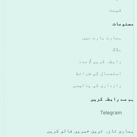
قیمت
مصنوعات
ہمارے بارے میں
بلاگ
رابطہ کریں / مدد
استعمال کی شرائط
رازداری کی پالیسی
ہم سے رابطہ کریں
Telegram
ہماری تازہ ترین خبریں فالو کریں