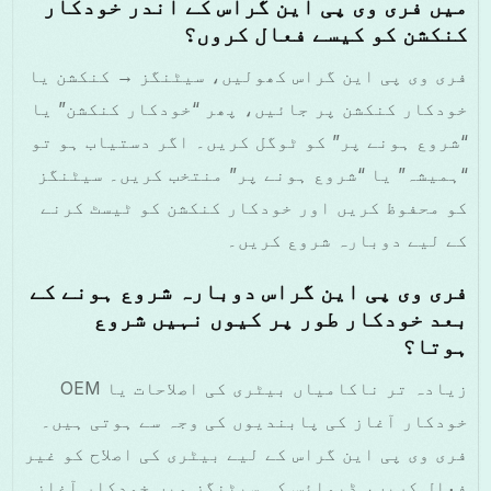
میں فری وی پی این گراس کے اندر خودکار
کنکشن کو کیسے فعال کروں؟
فری وی پی این گراس کھولیں، سیٹنگز → کنکشن یا
خودکار کنکشن پر جائیں، پھر “خودکار کنکشن” یا
“شروع ہونے پر” کو ٹوگل کریں۔ اگر دستیاب ہو تو
“ہمیشہ” یا “شروع ہونے پر” منتخب کریں۔ سیٹنگز
کو محفوظ کریں اور خودکار کنکشن کو ٹیسٹ کرنے
کے لیے دوبارہ شروع کریں۔
فری وی پی این گراس دوبارہ شروع ہونے کے
بعد خودکار طور پر کیوں نہیں شروع
ہوتا؟
زیادہ تر ناکامیاں بیٹری کی اصلاحات یا OEM
خودکار آغاز کی پابندیوں کی وجہ سے ہوتی ہیں۔
فری وی پی این گراس کے لیے بیٹری کی اصلاح کو غیر
فعال کریں، ڈیوائس کی سیٹنگز میں خودکار آغاز