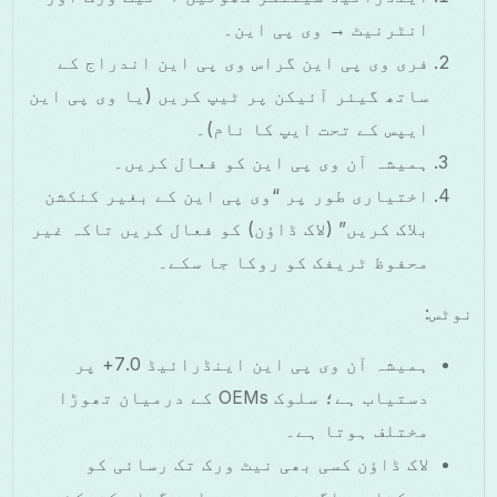
انٹرنیٹ → وی پی این۔
فری وی پی این گراس وی پی این اندراج کے
ساتھ گیئر آئیکن پر ٹیپ کریں (یا وی پی این
ایپس کے تحت ایپ کا نام)۔
ہمیشہ آن وی پی این کو فعال کریں۔
اختیاری طور پر “وی پی این کے بغیر کنکشن
بلاک کریں” (لاک ڈاؤن) کو فعال کریں تاکہ غیر
محفوظ ٹریفک کو روکا جا سکے۔
نوٹس:
ہمیشہ آن وی پی این اینڈرائیڈ 7.0+ پر
دستیاب ہے؛ سلوک OEMs کے درمیان تھوڑا
مختلف ہوتا ہے۔
لاک ڈاؤن کسی بھی نیٹ ورک تک رسائی کو
روکتا ہے اگر فری وی پی این گراس کنیکٹ