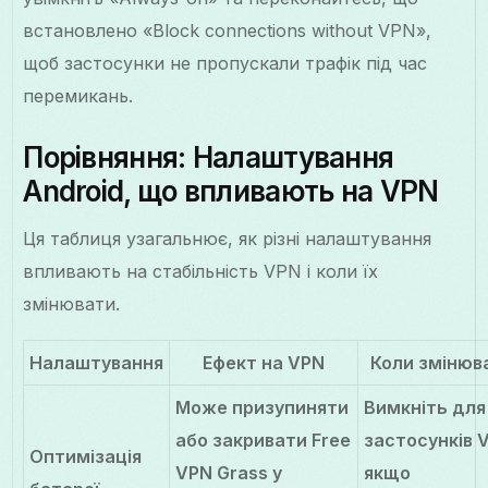
встановлено «Block connections without VPN»,
щоб застосунки не пропускали трафік під час
перемикань.
Порівняння: Налаштування
Android, що впливають на VPN
Ця таблиця узагальнює, як різні налаштування
впливають на стабільність VPN і коли їх
змінювати.
Налаштування
Ефект на VPN
Коли змінюв
Може призупиняти
Вимкніть для
або закривати Free
застосунків 
Оптимізація
VPN Grass у
якщо