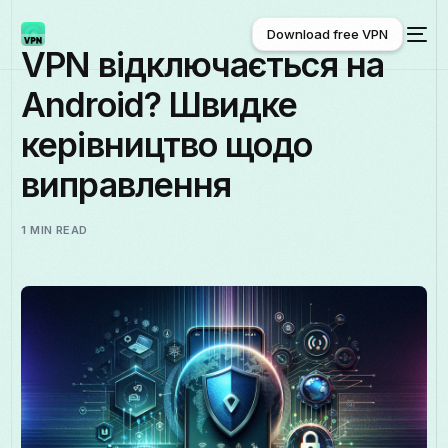
Download free VPN
VPN відключається на
Android? Швидке
Download free VPN
керівництво щодо
виправлення
1 MIN READ
Українська