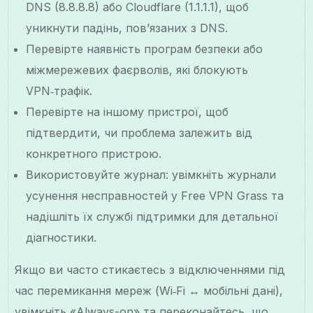
DNS (8.8.8.8) або Cloudflare (1.1.1.1), щоб
уникнути падінь, пов’язаних з DNS.
Перевірте наявність програм безпеки або
міжмережевих фаєрволів, які блокують
VPN‑трафік.
Перевірте на іншому пристрої, щоб
підтвердити, чи проблема залежить від
конкретного пристрою.
Використовуйте журнал: увімкніть журнали
усунення несправностей у Free VPN Grass та
надішліть їх службі підтримки для детальної
діагностики.
Якщо ви часто стикаєтесь з відключеннями під
час перемикання мереж (Wi‑Fi ↔ мобільні дані),
увімкніть «Always-on» та переконайтесь, що