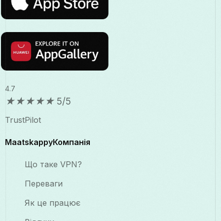
4.7
★
★
★
★
★
5/5
TrustPilot
MaatskappyКомпанія
Що таке VPN?
Переваги
Як це працює