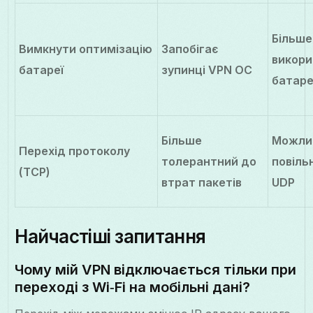
Більше
Вимкнути оптимізацію
Запобігає
викори
батареї
зупинці VPN ОС
батаре
Більше
Можли
Перехід протоколу
толерантний до
повіль
(TCP)
втрат пакетів
UDP
Найчастіші запитання
Чому мій VPN відключається тільки при
переході з Wi‑Fi на мобільні дані?