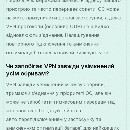
Перехід між мережами змінює IP‑адресу вашого
пристрою та часто перериває сокети. ОС може
на мить призупинити фонові застосунки, а деякі
VPN‑протоколи (особливо UDP) не швидко
відновлюють з’єднання. Налаштування
повторного підключення та вимкнення
оптимізації батареї зазвичай вирішують це.
Чи запобігає VPN завжди увімкнений
усім обривам?
VPN завжди увімкнений мінімізує обриви,
тримаючи з’єднання у пріоритеті ОС, але він
може не запобігати тимчасовим перервам під
час handover. Поєднуйте його з
авто‑перепідключенням у застосунку та
вимкненням оптимізації батареї для найкращих