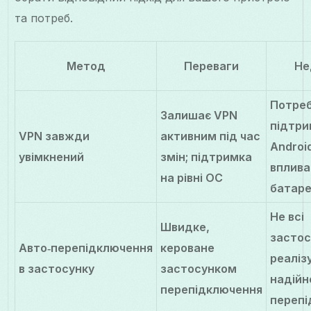
та потреб.
Метод
Переваги
Не
Потре
Залишає VPN
підтри
VPN завжди
активним під час
Androi
увімкнений
змін; підтримка
вплива
на рівні ОС
батар
Не всі
Швидке,
застос
Авто‑перепідключення
кероване
реаліз
в застосунку
застосунком
надійн
перепідключення
переп