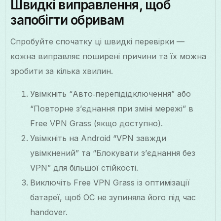
Швидкі виправлення, щоб
запобігти обривам
Спробуйте спочатку ці швидкі перевірки —
кожна виправляє поширені причини та їх можна
зробити за кілька хвилин.
Увімкніть “Авто‑перепідідключення” або
“Повторне з’єднання при зміні мережі” в
Free VPN Grass (якщо доступно).
Увімкніть на Android “VPN завжди
увімкнений” та “Блокувати з’єднання без
VPN” для більшої стійкості.
Виключіть Free VPN Grass із оптимізації
батареї, щоб ОС не зупиняла його під час
handover.