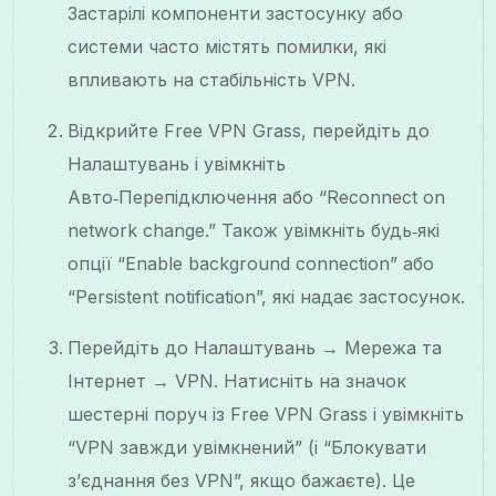
Застарілі компоненти застосунку або
системи часто містять помилки, які
впливають на стабільність VPN.
Відкрийте Free VPN Grass, перейдіть до
Налаштувань і увімкніть
Авто‑Перепідключення або “Reconnect on
network change.” Також увімкніть будь‑які
опції “Enable background connection” або
“Persistent notification”, які надає застосунок.
Перейдіть до Налаштувань → Мережа та
Інтернет → VPN. Натисніть на значок
шестерні поруч із Free VPN Grass і увімкніть
“VPN завжди увімкнений” (і “Блокувати
з’єднання без VPN”, якщо бажаєте). Це