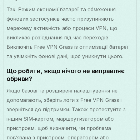
Так. Режим економії батареї та обмеження
фонових застосунків часто призупиняють
мережеву активність або процеси VPN, що
викликає роз’єднання під час переходів.
Виключіть Free VPN Grass із оптимізації батареї
та увімкніть фонові дані, щоб уникнути цього.
Що робити, якщо нічого не виправляє
обриви?
Якщо базові та розширені налаштування не
допомагають, зберіть логи з Free VPN Grass і
зверніться до підтримки. Також протестуйте з
іншим SIM‑картом, маршрутизатором або
пристроєм, щоб визначити, чи проблема
пов’язана з пристроєм, оператором або