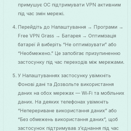
примушує ОС підтримувати VPN активним
під час змін мережі.
Перейдіть до Налаштування → Програми →
Free VPN Grass → Батарея → Оптимізація
батареї й виберіть “Не оптимізувати” або
“Необмежено.” Це запобігає призупиненню
застосунку під час переходів між мережами.
У Налаштуваннях застосунку увімкніть
Фонові дані та Дозвольте використання
даних на обох мережах — Wi‑Fi та мобільних
даних. На деяких телефонах увімкніть
“Неперериване використання даних” або
“Без обмежень використання даних”, щоб
застосунок підтримував з’єднання під час