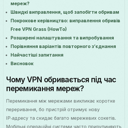
мереж?
Швидкі виправлення, щоб запобігти обривам
Покрокове керівництво: виправлення обривів
Free VPN Grass (HowTo)
Розширені налаштування та випробування
Порівняння варіантів повторного з’єднання
Найчастіші запитання
Висновок
Чому VPN обривається під час
перемикання мереж?
Перемикання між мережами викликає коротке
переривання, бо пристрій отримує нову
IP‑адресу та скидає багато мережевих сокетів.
Мобільні операційні системи часто призупиняють