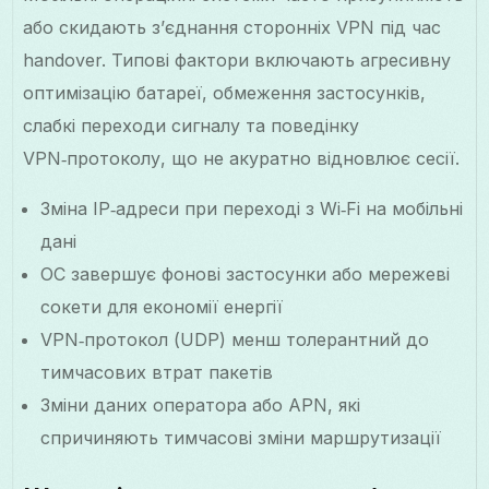
або скидають з’єднання сторонніх VPN під час
handover. Типові фактори включають агресивну
оптимізацію батареї, обмеження застосунків,
слабкі переходи сигналу та поведінку
VPN‑протоколу, що не акуратно відновлює сесії.
Зміна IP‑адреси при переході з Wi‑Fi на мобільні
дані
ОС завершує фонові застосунки або мережеві
сокети для економії енергії
VPN‑протокол (UDP) менш толерантний до
тимчасових втрат пакетів
Зміни даних оператора або APN, які
спричиняють тимчасові зміни маршрутизації