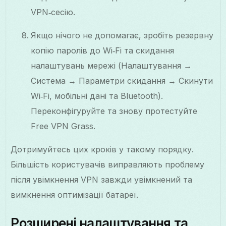
VPN‑сесію.
Якщо нічого не допомагає, зробіть резервну
копію паролів до Wi‑Fi та скидання
налаштувань мережі (Налаштування →
Система → Параметри скидання → Скинути
Wi‑Fi, мобільні дані та Bluetooth).
Переконфігуруйте та знову протестуйте
Free VPN Grass.
Дотримуйтесь цих кроків у такому порядку.
Більшість користувачів виправляють проблему
після увімкнення VPN завжди увімкнений та
вимкнення оптимізації батареї.
Розширені налаштування та