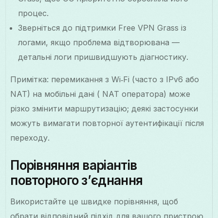
процес.
Зверніться до підтримки Free VPN Grass із
логами, якщо проблема відтворювана —
детальні логи пришвидшують діагностику.
Примітка: перемикання з Wi‑Fi (часто з IPv6 або
NAT) на мобільні дані ( NAT оператора) може
різко змінити маршрутизацію; деякі застосунки
можуть вимагати повторної аутентифікації після
переходу.
Порівняння варіантів
повторного з’єднання
Використайте це швидке порівняння, щоб
обрати відповідний підхід для вашого пристрою