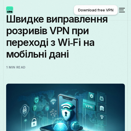
Download free VPN
Швидке виправлення
розривів VPN при
Download free VPN
переході з Wi‑Fi на
мобільні дані
1 MIN READ
Українська