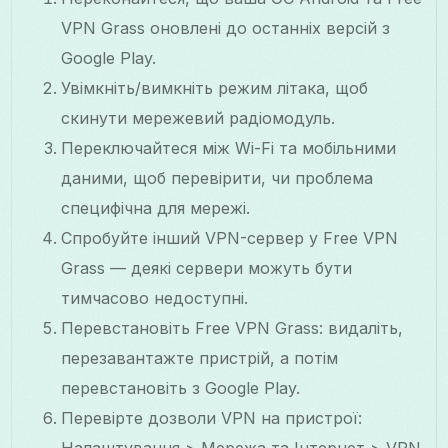
VPN Grass оновлені до останніх версій з
Google Play.
Увімкніть/вимкніть режим літака, щоб
скинути мережевий радіомодуль.
Переключайтеся між Wi-Fi та мобільними
даними, щоб перевірити, чи проблема
специфічна для мережі.
Спробуйте інший VPN-сервер у Free VPN
Grass — деякі сервери можуть бути
тимчасово недоступні.
Перевстановіть Free VPN Grass: видаліть,
перезавантажте пристрій, а потім
перевстановіть з Google Play.
Перевірте дозволи VPN на пристрої:
Налаштування > Мережа та Інтернет > VPN