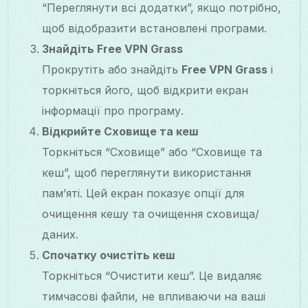
“Переглянути всі додатки”, якщо потрібно,
щоб відобразити встановлені програми.
Знайдіть Free VPN Grass
Прокрутіть або знайдіть
Free VPN Grass
і
торкніться його, щоб відкрити екран
інформації про програму.
Відкрийте Сховище та кеш
Торкніться “Сховище” або “Сховище та
кеш”, щоб переглянути використання
пам’яті. Цей екран показує опції для
очищення кешу та очищення сховища/
даних.
Спочатку очистіть кеш
Торкніться “Очистити кеш”. Це видаляє
тимчасові файли, не впливаючи на ваші