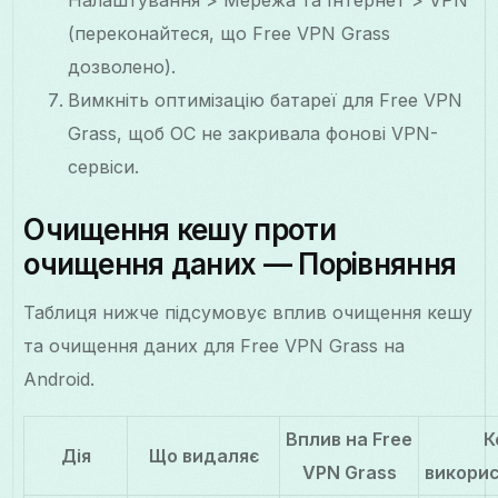
(переконайтеся, що Free VPN Grass
дозволено).
Вимкніть оптимізацію батареї для Free VPN
Grass, щоб ОС не закривала фонові VPN-
сервіси.
Очищення кешу проти
очищення даних — Порівняння
Таблиця нижче підсумовує вплив очищення кешу
та очищення даних для Free VPN Grass на
Android.
Вплив на Free
К
Дія
Що видаляє
VPN Grass
викори