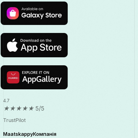
4.7
★
★
★
★
★
5/5
TrustPilot
MaatskappyКомпанія