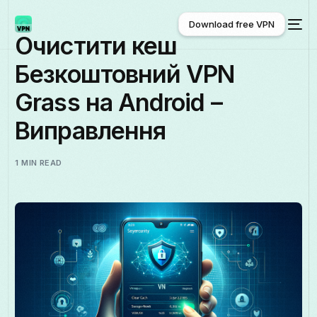
Download free VPN
Очистити кеш
Безкоштовний VPN
Download free VPN
Grass на Android –
Виправлення
1 MIN READ
Українська