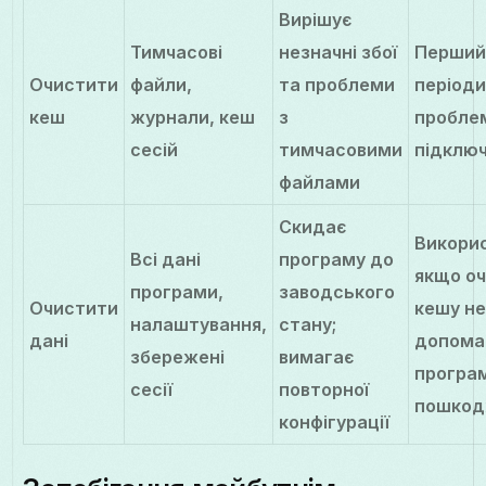
Вирішує
Тимчасові
незначні збої
Перший
Очистити
файли,
та проблеми
період
кеш
журнали, кеш
з
пробле
сесій
тимчасовими
підклю
файлами
Скидає
Викори
Всі дані
програму до
якщо о
програми,
заводського
Очистити
кешу н
налаштування,
стану;
дані
допома
збережені
вимагає
програ
сесії
повторної
пошкод
конфігурації