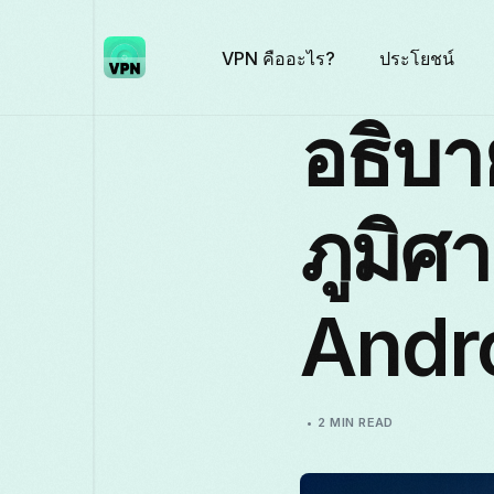
VPN คืออะไร?
ประโยชน์
อธิบ
ภูมิศา
Andr
2 MIN READ