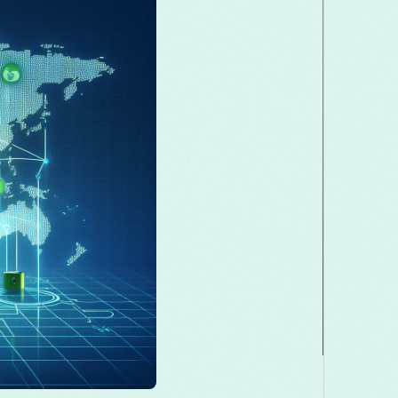
Македонски
Melayu
മലയാളം
Română
Русский
Српски
తెలుగు
ไทย