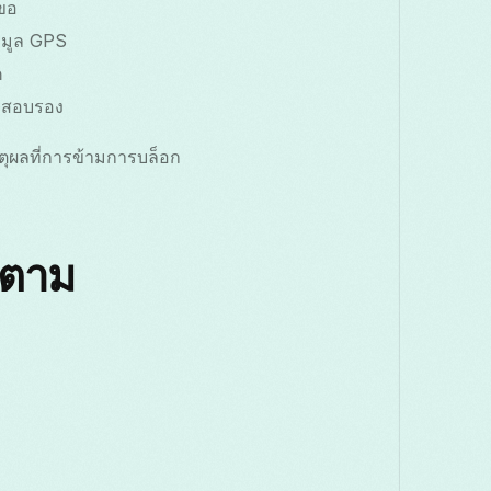
ขอ
อมูล GPS
ค
วจสอบรอง
ตุผลที่การข้ามการบล็อก
กตาม