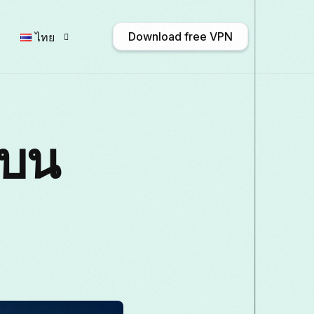
Download free VPN
ไทย
English
Afrikaans
Shqip
งบน
Български
ဗမာစာ
Català
Français
Galego
ქართული
D
Italiano
日本語
ಕನ್ನಡ
Қазақ