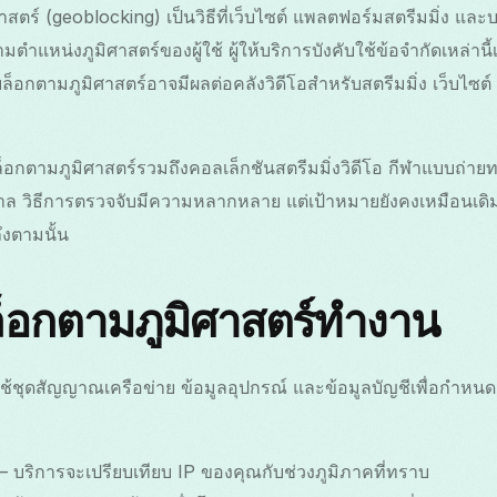
ตร์ (geoblocking) เป็นวิธีที่เว็บไซต์ แพลตฟอร์มสตรีมมิ่ง และบ
ตำแหน่งภูมิศาสตร์ของผู้ใช้ ผู้ให้บริการบังคับใช้ข้อจำกัดเหล่านี้เ
ล็อกตามภูมิศาสตร์อาจมีผลต่อคลังวิดีโอสำหรับสตรีมมิ่ง เว็บไซ
อกตามภูมิศาสตร์รวมถึงคอลเล็กชันสตรีมมิ่งวิดีโอ กีฬาแบบถ่าย
ฐบาล วิธีการตรวจจับมีความหลากหลาย แต่เป้าหมายยังคงเหมือนเ
ึงตามนั้น
บล็อกตามภูมิศาสตร์ทำงาน
ชุดสัญญาณเครือข่าย ข้อมูลอุปกรณ์ และข้อมูลบัญชีเพื่อกำหนดตำแห
— บริการจะเปรียบเทียบ IP ของคุณกับช่วงภูมิภาคที่ทราบ