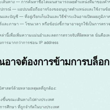
ะเส้นทาง — การค้นหาชื่อโดเมนสามารถเผยตำแหน่งที่มาของคำ
ุปกรณ์ — แอปบนมือถืออาจร้องขออนุญาตตำแหน่งและใช้งานข้
และบัญชี — ที่อยู่เรียกเก็บเงินและวิธีชำระเงินอาจเปิดเผยภูมิภา
์และภาษา — โซนเวลา หรือข้อบ่งชี้ภาษาอาจถูกใช้เป็นการตร
านี้เพื่อเพิ่มความแม่นยำและลดการตรวจจับที่ผิดพลาด นั่นคือเห
้องการมากกว่าการซ่อน IP address
คุณอาจต้องการข้ามการบล็อ
ิศาสตร์ด้วยหลายเหตุผลที่ถูกต้อง:
่กว้างขึ้นขณะเดินทางไปต่างประเทศ
อการศึกษา ที่ถูกจำกัดในบางประเทศ