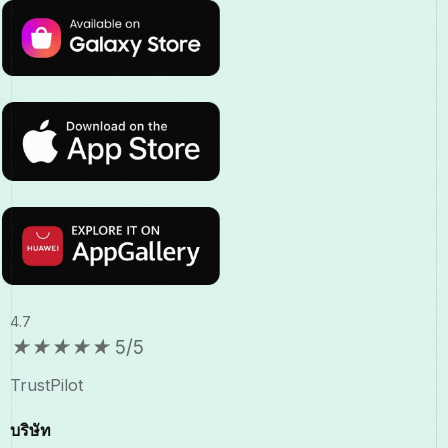
4.7
★
★
★
★
★
5/5
TrustPilot
บริษัท