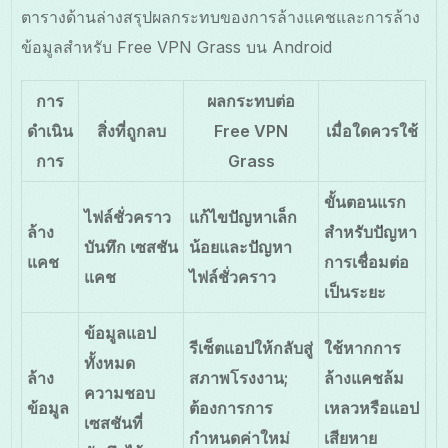
ตารางด้านล่างสรุปผลกระทบของการล้างแคชและการล้าง
ข้อมูลสำหรับ Free VPN Grass บน Android
การ
ผลกระทบต่อ
ดำเนิน
สิ่งที่ถูกลบ
Free VPN
เมื่อใดควรใช้
การ
Grass
ขั้นตอนแรก
ไฟล์ชั่วคราว
แก้ไขปัญหาเล็ก
ล้าง
สำหรับปัญหา
บันทึก เซสชัน
น้อยและปัญหา
แคช
การเชื่อมต่อ
แคช
ไฟล์ชั่วคราว
เป็นระยะ
ข้อมูลแอป
รีเซ็ตแอปให้กลับสู่
ใช้หากการ
ทั้งหมด
ล้าง
สภาพโรงงาน;
ล้างแคชล้ม
ความชอบ
ข้อมูล
ต้องการการ
เหลวหรือแอป
เซสชันที่
กำหนดค่าใหม่
เสียหาย