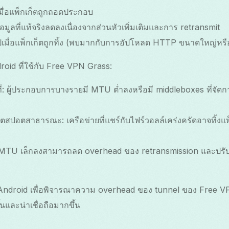
เมื่อแพ็กเก็ตถูกถอดประกอบ
มูลที่แท้จริงลดลงเนื่องจากส่วนหัวเพิ่มเติมและการ retransmit
เมื่อแพ็กเก็ตถูกทิ้ง (พบมากกับการอัปโหลด HTTP ขนาดใหญ่หร
oid ที่ใช้กับ Free VPN Grass:
นที่: ผู้ประกอบการบางรายมี MTU ต่ำลงหรือมี middleboxes ที่จัดก
ตสปอตสาธารณะ: เครือข่ายที่แชร์กับไฟร์วอลล์เคร่งครัดอาจทิ้งแพ
ูง: MTU เล็กลงสามารถลด overhead ของ retransmission และปรับป
Android เพื่อพิจารณาความ overhead ของ tunnel ของ Free VP
ึ้นและน่าเชื่อถือมากขึ้น