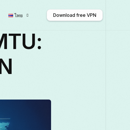
Download free VPN
ไทย
 MTU:
English
Afrikaans
Shqip
PN
Български
ဗမာစာ
Català
Français
Galego
ქართული
D
Italiano
日本語
ಕನ್ನಡ
Қазақ