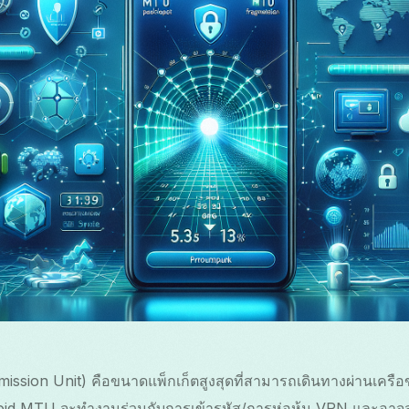
ion Unit) คือขนาดแพ็กเก็ตสูงสุดที่สามารถเดินทางผ่านเครือข่
roid MTU จะทำงานร่วมกับการเข้ารหัส/การห่อหุ้ม VPN และอาจส