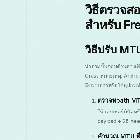
วิธีตรวจส
สำหรับ Fr
วิธีปรับ M
ทำตามขั้นตอนด้านล่างเพื
Grass หมายเหตุ: Android
ถึงเราเตอร์หรือใช้อุปกรณ
ตรวจหpath MTU
ใช้แอปเทอร์มินัลห
payload + 28 head
คำนวณ MTU ที