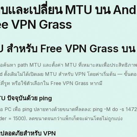
อบและเปลี่ยน MTU บน And
ee VPN Grass
TU สำหรับ Free VPN Grass บน
่อค้นหา path MTU และตั้งค่า MTU ที่เหมาะสมเพื่อประสิทธิภาพ
 ดั้งเดิมไม่ได้เปิดเผย MTU สำหรับ VPN โดยค่าเริ่มต้น — ขั้นต
์ที่รูท หรือใช้ตัวเลือกใน Free VPN Grass หากมี
 ปัจจุบันด้วย ping
รือ PC เพื่อ ping ปลายทางด้วยขนาดที่ลดลง: ping -M do -s 14
er = 1500). ลดขนาดจนกว่าแพ็กเก็ตจะผ่านโดยไม่ถูกแบ่ง
่ปลอดภัยสำหรับ VPN