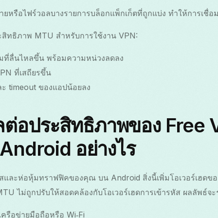
ข่ายหรือไฟร์วอลบางรายการบล็อกแพ็กเก็ตที่ถูกแบ่ง ทำให้การเชื่อ
ะสิทธิภาพ MTU สำหรับการใช้งาน VPN:
มที่ลื่นไหลขึ้น พร้อมความหน่วงลดลง
N ที่เสถียรขึ้น
และ timeout ของแอปน้อยลง
ลต่อประสิทธิภาพของ Free
Android อย่างไร
และห่อหุ้มทราฟฟิคของคุณ บน Android สิ่งนี้เพิ่มโอเวอร์เฮดของแ
 ไม่ถูกปรับให้สอดคล้องกับโอเวอร์เฮดการเข้ารหัส ผลลัพธ์จะร
ครือข่ายมือถือหรือ Wi‑Fi