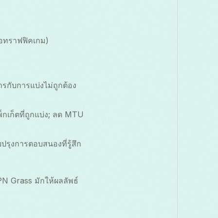
ือทราฟฟิคเกม)
ารกับการแบ่งไม่ถูกต้อง
็กเก็ตที่ถูกแบ่ง; ลด MTU
รุงการตอบสนองที่รู้สึก
N Grass มักให้ผลลัพธ์