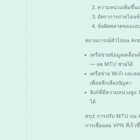
ความหน่วงเพิ่มขึ้น
อัตราการถ่ายโอนข้อ
ข้อผิดพลาดของแอป
สถานการณ์ทั่วไปบน Andr
เครือข่ายข้อมูลเคลื่อ
— ลด MTU ช่วยได้
เครือข่าย Wi‑Fi และฮอ
เพื่อหลีกเลี่ยงปัญหา
ลิงก์ที่มีความหน่วงส
ได้
สรุป: การปรับ MTU บน 
การเชื่อมต่อ VPN ที่เร็วข