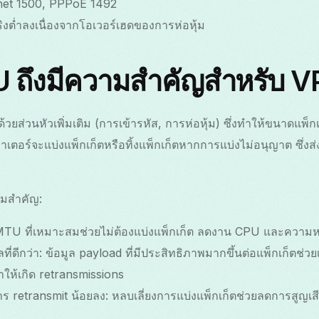
hernet 1500, PPPoE 1492
ิงต่ำลงเนื่องจากโอเวอร์เฮดของการห่อหุ้ม
 ถึงมีความสำคัญสำหรับ 
ด้วยส่วนหัวเพิ่มเติม (การเข้ารหัส, การห่อหุ้ม) ซึ่งทำให้ขนาดแพ็
เตอร์จะแบ่งแพ็กเก็ตหรือทิ้งแพ็กเก็ตหากการแบ่งไม่อนุญาต ซึ่ง
ามสำคัญ:
 MTU ที่เหมาะสมช่วยไม่ต้องแบ่งแพ็กเก็ต ลดงาน CPU และความห
ี่ดีกว่า: ข้อมูล payload ที่มีประสิทธิภาพมากขึ้นต่อแพ็กเก็ตช่วย
ห้เกิด retransmissions
 retransmit น้อยลง: หลบเลี่ยงการแบ่งแพ็กเก็ตช่วยลดการสูญเส