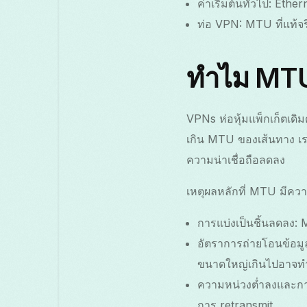
ค่าเริ่มต้นทั่วไป: Et
ท่อ VPN: MTU ที่แท้จร
ทำไม MTU
VPNs ห่อหุ้มแพ็กเก็ตเดิม
เกิน MTU ของเส้นทาง เรา
ความน่าเชื่อถือลดลง
เหตุผลหลักที่ MTU มีคว
การแบ่งเป็นชิ้นลดลง:
อัตราการถ่ายโอนข้อมูลท
ขนาดใหญ่เกินไปอาจทำใ
ความหน่วงต่ำลงและการ
การ retransmit