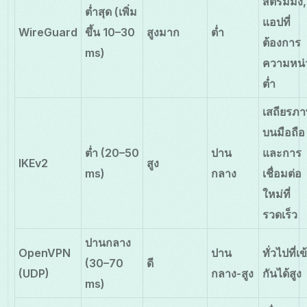
สตรีมมิ่ง,
ต่ำสุด (เพิ่ม
แอปที่
WireGuard
ขึ้น 10–30
สูงมาก
ต่ำ
ต้องการ
ms)
ความหน่
ต่ำ
เสถียรภ
บนมือถือ
ต่ำ (20–50
ปาน
และการ
IKEv2
สูง
ms)
กลาง
เชื่อมต่อ
ใหม่ที่
รวดเร็ว
ปานกลาง
OpenVPN
ปาน
ทั่วไปที่เข
(30–70
ดี
(UDP)
กลาง-สูง
กันได้สูง
ms)