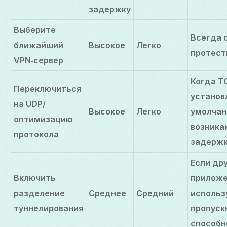
задержку
Выберите
Всегда 
ближайший
Высокое
Легко
протест
VPN‑сервер
Когда T
Переключиться
установ
на UDP/
Высокое
Легко
умолчан
оптимизацию
возника
протокола
задерж
Если др
Включить
прилож
разделение
Среднее
Средний
использ
туннелирования
пропуск
способн