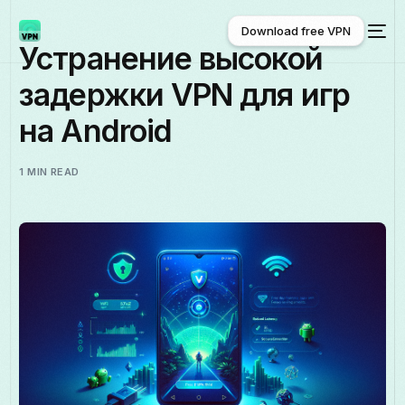
Download free VPN
Устранение высокой
задержки VPN для игр
Download free VPN
на Android
1 MIN READ
Русский