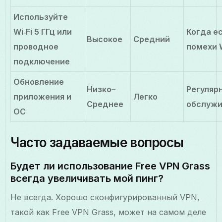
Используйте
Wi‑Fi 5 ГГц или
Когда е
Высокое
Средний
проводное
помехи W
подключение
Обновление
Низко–
Регуляр
приложения и
Легко
Среднее
обслужи
ОС
Часто задаваемые вопросы
Будет ли использование Free VPN Grass
всегда увеличивать мой пинг?
Не всегда. Хорошо сконфигурированный VPN,
такой как Free VPN Grass, может на самом деле