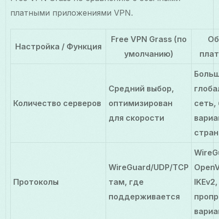
платными приложениями VPN.
Free VPN Grass (по
Об
Настройка / Функция
умолчанию)
пла
Боль
Средний выбор,
глоба
Количество серверов
оптимизирован
сеть,
для скорости
вариа
стран
WireG
WireGuard/UDP/TCP
OpenV
Протоколы
там, где
IKEv2,
поддерживается
пропр
вариа