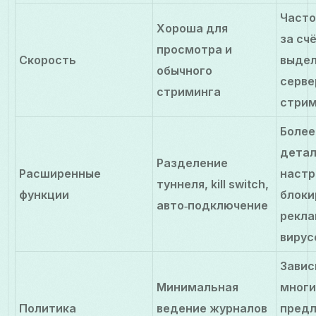
Часто
Хороша для
за сч
просмотра и
Скорость
выде
обычного
серве
стриминга
стрим
Более
дета
Разделение
Расширенные
настр
туннеля, kill switch,
функции
блоки
авто‑подключение
рекла
вирус
Завис
Минимальная
мног
Политика
ведение журналов
пред