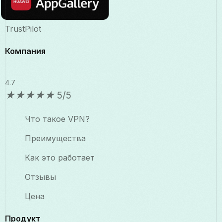
TrustPilot
Компания
4.7
★
★
★
★
★
5/5
Что такое VPN?
Преимущества
Как это работает
Отзывы
Цена
Продукт