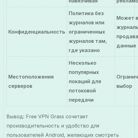
навязчивая
реклам
Политика без
Может 
журналов или
журналы
Конфиденциальность
ограниченных
продав
журналов там,
данные
где указано
Несколько
популярных
Местоположения
Ограни
локаций для
серверов
выбор
потоковой
передачи
Вывод: Free VPN Grass сочетает
производительность и удобство для
пользователей Android, желающих смотреть