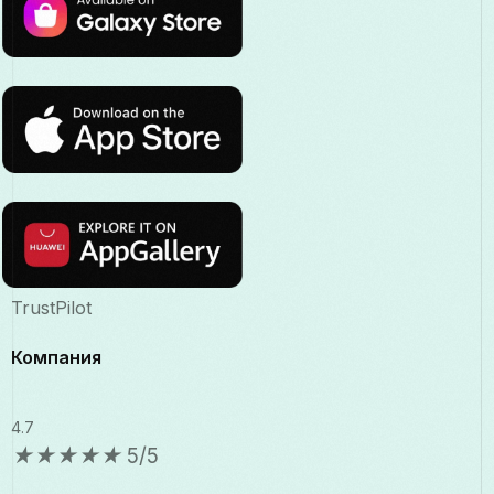
TrustPilot
Компания
4.7
★
★
★
★
★
5/5