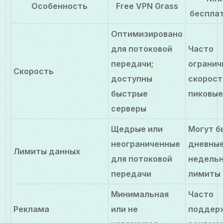
Особенность
Free VPN Grass
беспла
Оптимизировано
для потоковой
Часто
передачи;
ограни
Скорость
доступны
скорост
быстрые
пиковые
серверы
Щедрые или
Могут б
неограниченные
дневные
Лимиты данных
для потоковой
недель
передачи
лимиты
Минимальная
Часто
Реклама
или не
поддер