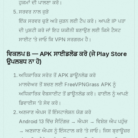
ਹੁਕਮਾਂ ਦੀ ਪਾਲਣਾ ਕਰੋ।
ਸਰਵਰ ਨਾਲ ਜੁੜੋ
ਇੱਕ ਸਰਵਰ ਚੁਣੋ ਅਤੇ ਜੁੜਨ ਲਈ ਟੈਪ ਕਰੋ। ਆਪਣੇ IP ਪਤਾ
ਦੀ ਪੁਸ਼ਟੀ ਕਰੋ ਜਾਂ ਇਹ ਯਕੀਨੀ ਬਣਾਉਣ ਲਈ ਕਿਸੇ ਟੈਸਟ
ਸਾਈਟ ‘ਤੇ ਜਾਓ ਕਿ VPN ਸਰਗਰਮ ਹੈ।
ਵਿਕਲਪ B — APK ਸਾਈਡਲੋਡ ਕਰੋ (ਜੇ Play Store
ਉਪਲਬਧ ਨਾ ਹੋ)
ਅਧਿਕਾਰਿਕ ਸਰੋਤ ਤੋਂ APK ਡਾਊਨਲੋਡ ਕਰੋ
ਮਾਲਵੇਅਰ ਤੋਂ ਬਚਣ ਲਈ FreeVPNGrass APK ਨੂੰ
ਅਧਿਕਾਰਿਕ ਵੈਬਸਾਈਟ ਤੋਂ ਡਾਊਨਲੋਡ ਕਰੋ। ਫਾਈਲ ਨੂੰ ਆਪਣੇ
ਡਿਵਾਈਸ ‘ਤੇ ਸੇਵ ਕਰੋ।
ਅਣਜਾਣ ਐਪਸ ਤੋਂ ਇੰਸਟਾਲੇਸ਼ਨ ਯੋਗ ਕਰੋ
Android 13 ਵਿੱਚ ਸੈਟਿੰਗਜ਼ → ਐਪਸ → ਵਿਸ਼ੇਸ਼ ਐਪ ਪਹੁੰਚ
→ ਅਣਜਾਣ ਐਪਸ ਨੂੰ ਇੰਸਟਾਲ ਕਰੋ ‘ਤੇ ਜਾਓ। ਜਿਸ ਬ੍ਰਾਊਜ਼ਰ