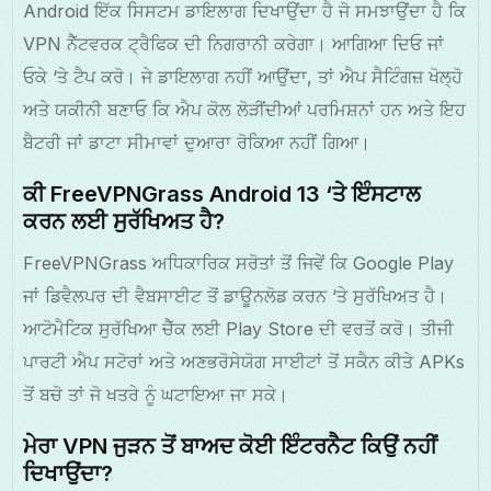
Android ਇੱਕ ਸਿਸਟਮ ਡਾਇਲਾਗ ਦਿਖਾਉਂਦਾ ਹੈ ਜੋ ਸਮਝਾਉਂਦਾ ਹੈ ਕਿ
VPN ਨੈੱਟਵਰਕ ਟ੍ਰੈਫਿਕ ਦੀ ਨਿਗਰਾਨੀ ਕਰੇਗਾ। ਆਗਿਆ ਦਿਓ ਜਾਂ
ਓਕੇ ‘ਤੇ ਟੈਪ ਕਰੋ। ਜੇ ਡਾਇਲਾਗ ਨਹੀਂ ਆਉਂਦਾ, ਤਾਂ ਐਪ ਸੈਟਿੰਗਜ਼ ਖੋਲ੍ਹੋ
ਅਤੇ ਯਕੀਨੀ ਬਣਾਓ ਕਿ ਐਪ ਕੋਲ ਲੋੜੀਂਦੀਆਂ ਪਰਮਿਸ਼ਨਾਂ ਹਨ ਅਤੇ ਇਹ
ਬੈਟਰੀ ਜਾਂ ਡਾਟਾ ਸੀਮਾਵਾਂ ਦੁਆਰਾ ਰੋਕਿਆ ਨਹੀਂ ਗਿਆ।
ਕੀ FreeVPNGrass Android 13 ‘ਤੇ ਇੰਸਟਾਲ
ਕਰਨ ਲਈ ਸੁਰੱਖਿਅਤ ਹੈ?
FreeVPNGrass ਅਧਿਕਾਰਿਕ ਸਰੋਤਾਂ ਤੋਂ ਜਿਵੇਂ ਕਿ Google Play
ਜਾਂ ਡਿਵੈਲਪਰ ਦੀ ਵੈਬਸਾਈਟ ਤੋਂ ਡਾਊਨਲੋਡ ਕਰਨ ‘ਤੇ ਸੁਰੱਖਿਅਤ ਹੈ।
ਆਟੋਮੈਟਿਕ ਸੁਰੱਖਿਆ ਚੈੱਕ ਲਈ Play Store ਦੀ ਵਰਤੋਂ ਕਰੋ। ਤੀਜੀ
ਪਾਰਟੀ ਐਪ ਸਟੋਰਾਂ ਅਤੇ ਅਣਭਰੋਸੇਯੋਗ ਸਾਈਟਾਂ ਤੋਂ ਸਕੈਨ ਕੀਤੇ APKs
ਤੋਂ ਬਚੋ ਤਾਂ ਜੋ ਖਤਰੇ ਨੂੰ ਘਟਾਇਆ ਜਾ ਸਕੇ।
ਮੇਰਾ VPN ਜੁੜਨ ਤੋਂ ਬਾਅਦ ਕੋਈ ਇੰਟਰਨੈਟ ਕਿਉਂ ਨਹੀਂ
ਦਿਖਾਉਂਦਾ?