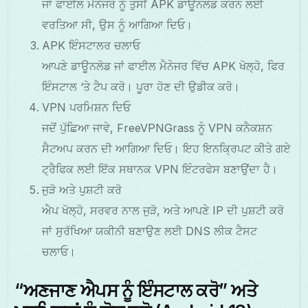
ਜਾਂ ਫਾਈਲ ਮੈਨੇਜਰ ਨੂੰ ਤੁਸੀਂ APK ਡਾਊਨਲੋਡ ਕਰਨ ਲਈ
ਵਰਤਿਆ ਸੀ, ਉਸ ਨੂੰ ਆਗਿਆ ਦਿਓ।
APK ਇੰਸਟਾਲਰ ਚਲਾਓ
ਆਪਣੇ ਡਾਊਨਲੋਡ ਜਾਂ ਫਾਈਲ ਮੈਨੇਜਰ ਵਿੱਚ APK ਖੋਲ੍ਹੋ, ਫਿਰ
ਇੰਸਟਾਲ ‘ਤੇ ਟੈਪ ਕਰੋ। ਪੂਰਾ ਹੋਣ ਦੀ ਉਡੀਕ ਕਰੋ।
VPN ਪਰਮਿਸ਼ਨ ਦਿਓ
ਜਦੋਂ ਪੁੱਛਿਆ ਜਾਵੇ, FreeVPNGrass ਨੂੰ VPN ਕਨੈਕਸ਼ਨ
ਸੈਟਅਪ ਕਰਨ ਦੀ ਆਗਿਆ ਦਿਓ। ਇਹ ਇਨਕ੍ਰਿਪਟ ਕੀਤੇ ਗਏ
ਟ੍ਰੈਫਿਕ ਲਈ ਇੱਕ ਸਥਾਨਕ VPN ਇੰਟਰਫੇਸ ਬਣਾਉਂਦਾ ਹੈ।
ਜੁੜੋ ਅਤੇ ਪੁਸ਼ਟੀ ਕਰੋ
ਐਪ ਖੋਲ੍ਹੋ, ਸਰਵਰ ਨਾਲ ਜੁੜੋ, ਅਤੇ ਆਪਣੇ IP ਦੀ ਪੁਸ਼ਟੀ ਕਰੋ
ਜਾਂ ਸੁਰੱਖਿਆ ਯਕੀਨੀ ਬਣਾਉਣ ਲਈ DNS ਲੀਕ ਟੈਸਟ
ਚਲਾਓ।
“ਅਣਜਾਣ ਐਪਸ ਨੂੰ ਇੰਸਟਾਲ ਕਰੋ” ਅਤੇ