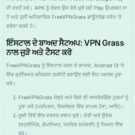
ਦੀ ਵਰਤੋਂ ਕਰੋ। APK ਨੂੰ ਕੇਵਲ ਉਸ ਵੇਲੇ ਚੁਣੋ ਜਦੋਂ Play ਉਪਲਬਧ ਨਾ
ਹੋ ਅਤੇ ਤੁਸੀਂ ਅਧਿਕਾਰਿਕ FreeVPNGrass ਡਾਊਨਲੋਡ ਸਰੋਤ ‘ਤੇ
ਭਰੋਸਾ ਕਰਦੇ ਹੋ।
ਇੰਸਟਾਲ ਦੇ ਬਾਅਦ ਸੈਟਅਪ: VPN Grass
ਨਾਲ ਜੁੜੋ ਅਤੇ ਟੈਸਟ ਕਰੋ
FreeVPNGrass ਨੂੰ ਇੰਸਟਾਲ ਕਰਨ ਦੇ ਬਾਅਦ, Android 13 ‘ਤੇ
ਇੱਕ ਸੁਰੱਖਿਅਤ ਕਨੈਕਸ਼ਨ ਯਕੀਨੀ ਬਣਾਉਣ ਲਈ ਇਹ ਪਦਰਥ ਪੂਰਾ
ਕਰੋ।
FreeVPNGrass ਖੋਲ੍ਹੋ ਅਤੇ ਕਿਸੇ ਵੀ ਆਨਬੋਰਡਿੰਗ ਹੁਕਮਾਂ ਨੂੰ
ਪੂਰਾ ਕਰੋ (ਪਰਮਿਸ਼ਨ, ਵਿਸ਼ਲੇਸ਼ਣ ਵਿੱਚ ਸ਼ਾਮਲ ਹੋਣਾ, ਆਦਿ)।
ਸੂਚੀ ਵਿੱਚੋਂ ਇੱਕ ਸਰਵਰ ਸਥਾਨ ਚੁਣੋ। ਦੇਰੀ ਅਤੇ ਉਦੇਸ਼
(ਸਟ੍ਰੀਮਿੰਗ, ਗੋਪਨੀਅਤ, ਖੇਤਰਿਕ ਸਮੱਗਰੀ) ਨੂੰ ਧਿਆਨ ਵਿੱਚ
ਰੱਖੋ।