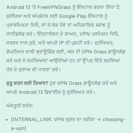
Android 13 ‘ਤੇ FreeVPNGrass ਨੂੰ ਇੰਸਟਾਲ ਕਰਨਾ ਸਿੱਧਾ ਹੈ:
ਸੁਰੱਖਿਆ ਅਤੇ ਅੱਪਡੇਟਸ ਲਈ Google Play ਇੰਸਟਾਲ ਨੂੰ
ਪ੍ਰਾਥਮਿਕਤਾ ਦਿਓ, ਜਾਂ ਜੇ ਲੋੜ ਹੋਵੇ ਤਾਂ ਅਧਿਕਾਰਿਕ APK ਨੂੰ
ਸਾਈਡਲੋਡ ਕਰੋ। ਇੰਸਟਾਲੇਸ਼ਨ ਦੇ ਬਾਅਦ, VPN ਪਰਮਿਸ਼ਨ ਦਿਓ,
ਸਰਵਰ ਨਾਲ ਜੁੜੋ, ਅਤੇ ਆਪਣੇ IP ਦੀ ਪੁਸ਼ਟੀ ਕਰੋ। ਸੁਰੱਖਿਅਤ,
ਗੋਪਨੀਅਤ ਵਾਲੀ ਬ੍ਰਾਊਜ਼ਿੰਗ ਲਈ, ਅੱਜ ਹੀ VPN Grass ਡਾਊਨਲੋਡ
ਕਰੋ ਅਤੇ ਜੇ ਸਮੱਸਿਆਵਾਂ ਆਉਂਦੀਆਂ ਹਨ ਤਾਂ ਉੱਪਰ ਦਿੱਤੇ ਸਮੱਸਿਆ
ਹੱਲ ਦੇ ਸੁਝਾਅ ਦੀ ਪਾਲਣਾ ਕਰੋ।
ਸ਼ੁਰੂ ਕਰਨ ਲਈ ਤਿਆਰ?
ਹੁਣ VPN Grass ਡਾਊਨਲੋਡ ਕਰੋ ਅਤੇ
ਆਪਣੇ Android 13 ਡਿਵਾਈਸ ਨੂੰ ਸੁਰੱਖਿਅਤ ਕਰੋ।
ਅੰਦਰੂਨੀ ਸਰੋਤ:
[INTERNAL_LINK: VPN ਚੁਣਨ ਦਾ ਤਰੀਕਾ -> choosing-
a-vpn]