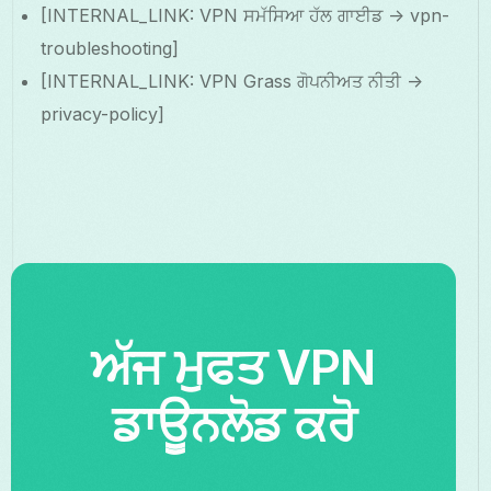
[INTERNAL_LINK: VPN ਸਮੱਸਿਆ ਹੱਲ ਗਾਈਡ -> vpn-
troubleshooting]
[INTERNAL_LINK: VPN Grass ਗੋਪਨੀਅਤ ਨੀਤੀ ->
privacy-policy]
ਅੱਜ ਮੁਫਤ VPN
ਡਾਊਨਲੋਡ ਕਰੋ