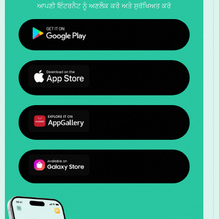
ਆਪਣੀ ਇੰਟਰਨੈਟ ਨੂੰ ਅਣਲੌਕ ਕਰੋ ਅਤੇ ਸੁਰੱਖਿਅਤ ਕਰੋ