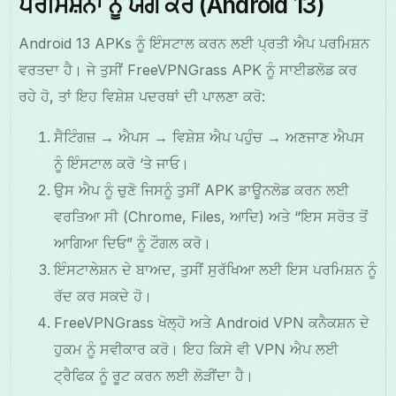
ਪਰਮਿਸ਼ਨਾਂ ਨੂੰ ਯੋਗ ਕਰੋ (Android 13)
Android 13 APKs ਨੂੰ ਇੰਸਟਾਲ ਕਰਨ ਲਈ ਪ੍ਰਤੀ ਐਪ ਪਰਮਿਸ਼ਨ
ਵਰਤਦਾ ਹੈ। ਜੇ ਤੁਸੀਂ FreeVPNGrass APK ਨੂੰ ਸਾਈਡਲੋਡ ਕਰ
ਰਹੇ ਹੋ, ਤਾਂ ਇਹ ਵਿਸ਼ੇਸ਼ ਪਦਰਥਾਂ ਦੀ ਪਾਲਣਾ ਕਰੋ:
ਸੈਟਿੰਗਜ਼ → ਐਪਸ → ਵਿਸ਼ੇਸ਼ ਐਪ ਪਹੁੰਚ → ਅਣਜਾਣ ਐਪਸ
ਨੂੰ ਇੰਸਟਾਲ ਕਰੋ ‘ਤੇ ਜਾਓ।
ਉਸ ਐਪ ਨੂੰ ਚੁਣੋ ਜਿਸਨੂੰ ਤੁਸੀਂ APK ਡਾਊਨਲੋਡ ਕਰਨ ਲਈ
ਵਰਤਿਆ ਸੀ (Chrome, Files, ਆਦਿ) ਅਤੇ “ਇਸ ਸਰੋਤ ਤੋਂ
ਆਗਿਆ ਦਿਓ” ਨੂੰ ਟੌਗਲ ਕਰੋ।
ਇੰਸਟਾਲੇਸ਼ਨ ਦੇ ਬਾਅਦ, ਤੁਸੀਂ ਸੁਰੱਖਿਆ ਲਈ ਇਸ ਪਰਮਿਸ਼ਨ ਨੂੰ
ਰੱਦ ਕਰ ਸਕਦੇ ਹੋ।
FreeVPNGrass ਖੋਲ੍ਹੋ ਅਤੇ Android VPN ਕਨੈਕਸ਼ਨ ਦੇ
ਹੁਕਮ ਨੂੰ ਸਵੀਕਾਰ ਕਰੋ। ਇਹ ਕਿਸੇ ਵੀ VPN ਐਪ ਲਈ
ਟ੍ਰੈਫਿਕ ਨੂੰ ਰੂਟ ਕਰਨ ਲਈ ਲੋੜੀਂਦਾ ਹੈ।