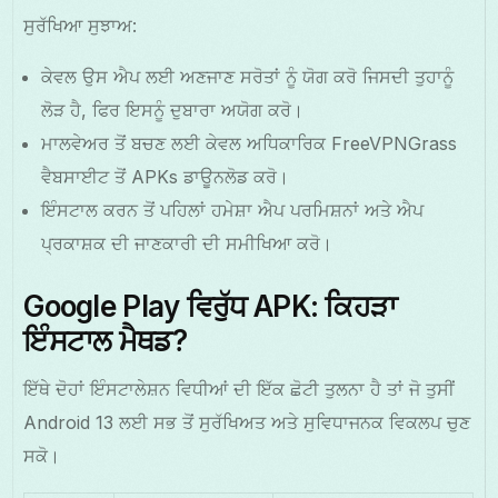
ਸੁਰੱਖਿਆ ਸੁਝਾਅ:
ਕੇਵਲ ਉਸ ਐਪ ਲਈ ਅਣਜਾਣ ਸਰੋਤਾਂ ਨੂੰ ਯੋਗ ਕਰੋ ਜਿਸਦੀ ਤੁਹਾਨੂੰ
ਲੋੜ ਹੈ, ਫਿਰ ਇਸਨੂੰ ਦੁਬਾਰਾ ਅਯੋਗ ਕਰੋ।
ਮਾਲਵੇਅਰ ਤੋਂ ਬਚਣ ਲਈ ਕੇਵਲ ਅਧਿਕਾਰਿਕ FreeVPNGrass
ਵੈਬਸਾਈਟ ਤੋਂ APKs ਡਾਊਨਲੋਡ ਕਰੋ।
ਇੰਸਟਾਲ ਕਰਨ ਤੋਂ ਪਹਿਲਾਂ ਹਮੇਸ਼ਾ ਐਪ ਪਰਮਿਸ਼ਨਾਂ ਅਤੇ ਐਪ
ਪ੍ਰਕਾਸ਼ਕ ਦੀ ਜਾਣਕਾਰੀ ਦੀ ਸਮੀਖਿਆ ਕਰੋ।
Google Play ਵਿਰੁੱਧ APK: ਕਿਹੜਾ
ਇੰਸਟਾਲ ਮੈਥਡ?
ਇੱਥੇ ਦੋਹਾਂ ਇੰਸਟਾਲੇਸ਼ਨ ਵਿਧੀਆਂ ਦੀ ਇੱਕ ਛੋਟੀ ਤੁਲਨਾ ਹੈ ਤਾਂ ਜੋ ਤੁਸੀਂ
Android 13 ਲਈ ਸਭ ਤੋਂ ਸੁਰੱਖਿਅਤ ਅਤੇ ਸੁਵਿਧਾਜਨਕ ਵਿਕਲਪ ਚੁਣ
ਸਕੋ।