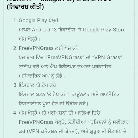
(ਸਿਫਾਰਸ਼ ਕੀਤੀ)
Google Play ਖੋਲ੍ਹੋ
ਆਪਣੇ Android 13 ਡਿਵਾਈਸ ‘ਤੇ Google Play Store
ਐਪ ਖੋਲ੍ਹੋ।
FreeVPNGrass ਲਈ ਖੋਜ ਕਰੋ
ਖੋਜ ਬਾਰ ਵਿੱਚ “FreeVPNGrass” ਜਾਂ “VPN Grass”
ਟਾਈਪ ਕਰੋ ਅਤੇ ਐਪ ਡਿਵੈਲਪਰ ਦੁਆਰਾ ਪ੍ਰਕਾਸ਼ਿਤ
ਅਧਿਕਾਰਿਕ ਐਪ ਨੂੰ ਲੱਭੋ।
ਇੰਸਟਾਲ ‘ਤੇ ਟੈਪ ਕਰੋ
ਇੰਸਟਾਲ ਬਟਨ ‘ਤੇ ਟੈਪ ਕਰੋ। ਡਾਊਨਲੋਡ ਅਤੇ ਆਟੋਮੈਟਿਕ
ਇੰਸਟਾਲੇਸ਼ਨ ਪੂਰਾ ਹੋਣ ਦੀ ਉਡੀਕ ਕਰੋ।
ਐਪ ਖੋਲ੍ਹੋ ਅਤੇ ਪਰਮਿਸ਼ਨਾਂ ਦੀ ਆਗਿਆ ਦਿਓ
FreeVPNGrass ਖੋਲ੍ਹੋ, ਲੋੜੀਂਦੀਆਂ ਪਰਮਿਸ਼ਨਾਂ ਨੂੰ ਸਵੀਕਾਰ
ਕਰੋ (VPN ਕਨੈਕਸ਼ਨ ਦੀ ਬੇਨਤੀ), ਅਤੇ ਸ਼ੁਰੂਆਤੀ ਸੈਟਅਪ ਦੇ