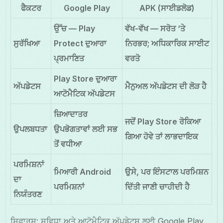
ਫੈਕਟਰ
Google Play
APK (ਸਾਈਡਲੋਡ)
ਉੱਚ — Play
ਵੱਖ-ਵੱਖ — ਸਰੋਤ ‘ਤੇ
ਸੁਰੱਖਿਆ
Protect ਦੁਆਰਾ
ਨਿਰਭਰ; ਅਧਿਕਾਰਿਕ ਸਾਈਟ
ਪ੍ਰਮਾਣਿਤ
ਵਰਤੋ
Play Store ਦੁਆਰਾ
ਅੱਪਡੇਟਸ
ਮੈਨੁਅਲ ਅੱਪਡੇਟਸ ਦੀ ਲੋੜ ਹੈ
ਆਟੋਮੈਟਿਕ ਅੱਪਡੇਟਸ
ਜ਼ਿਆਦਾਤਰ
ਜਦੋਂ Play Store ਰੋਕਿਆ
ਉਪਲਬਧਤਾ
ਉਪਭੋਗਤਾਵਾਂ ਲਈ ਸਭ
ਗਿਆ ਹੋਵੇ ਤਾਂ ਲਾਭਦਾਇਕ
ਤੋਂ ਵਧੀਆ
ਪਰਮਿਸ਼ਨਾਂ
ਮਿਆਰੀ Android
ਉਸੇ, ਪਰ ਇੰਸਟਾਲ ਪਰਮਿਸ਼ਨ
ਦਾ
ਪਰਮਿਸ਼ਨਾਂ
ਦਿੱਤੀ ਜਾਣੀ ਚਾਹੀਦੀ ਹੈ
ਨਿਯੰਤਰਣ
ਸਿਫਾਰਸ਼: ਸੁਵਿਧਾ ਅਤੇ ਆਟੋਮੈਟਿਕ ਅੱਪਡੇਟਸ ਲਈ Google Play