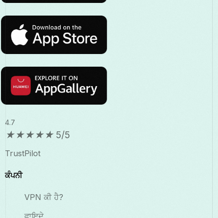
4.7
★
★
★
★
★
5/5
TrustPilot
ਕੰਪਨੀ
VPN ਕੀ ਹੈ?
ਫਾਇਦੇ