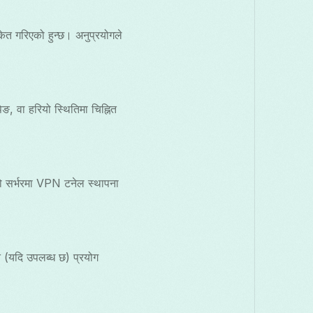
संकेत गरिएको हुन्छ। अनुप्रयोगले
िङ, वा हरियो स्थितिमा चिह्नित
ो सर्भरमा VPN टनेल स्थापना
न (यदि उपलब्ध छ) प्रयोग