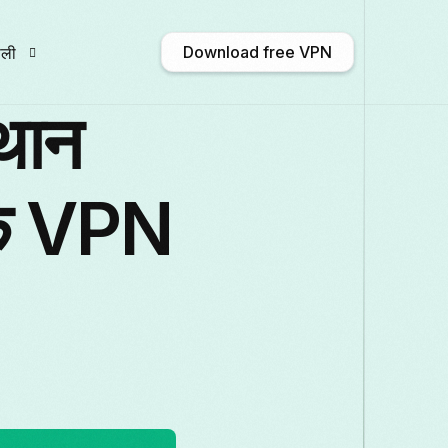
Download free VPN
ाली
्थान
nglish
Afrikaans
Shqip
አማርኛ
ुल्क VPN
ългарски
ဗမာစာ
Català
中文 (中
rançais
Galego
ქართული
Deutsch
taliano
日本語
ಕನ್ನಡ
Қазақ тілі