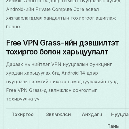
Зөвлөмж: Android 14 дээр нэмэлт нууцлалын хувьд
Android-ийн Private Compute Core эсвэл
хязгаарлагдмал хандалтын тохиргоог ашиглаж
болно.
Free VPN Grass-ийн дэвшилтэт
тохиргоо болон харьцуулалт
Дараах нь нийтлэг VPN нууцлалын функцийг
хурдан харьцуулах бөгөөд Android 14 дээр
нууцлалыг хамгийн ихээр нэмэгдүүлэхийн тулд
Free VPN Grass-д зөвлөмжлөсөн сонголтыг
тохируулна уу.
Тохиргоо
Зөвлөмжлөсөн
Анхдагч
Нууцлал
Таны