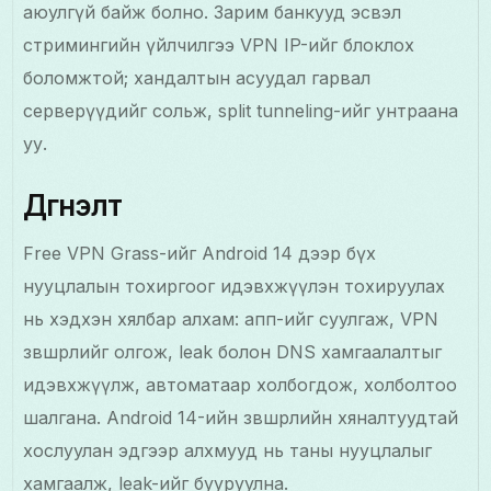
аюулгүй байж болно. Зарим банкууд эсвэл
стримингийн үйлчилгээ VPN IP-ийг блоклох
боломжтой; хандалтын асуудал гарвал
серверүүдийг сольж, split tunneling-ийг унтраана
уу.
Дүгнэлт
Free VPN Grass-ийг Android 14 дээр бүх
нууцлалын тохиргоог идэвхжүүлэн тохируулах
нь хэдхэн хялбар алхам: апп-ийг суулгаж, VPN
зөвшөөрлийг олгож, leak болон DNS хамгаалалтыг
идэвхжүүлж, автоматаар холбогдож, холболтоо
шалгана. Android 14-ийн зөвшөөрлийн хяналтуудтай
хослуулан эдгээр алхмууд нь таны нууцлалыг
хамгаалж, leak-ийг бууруулна.