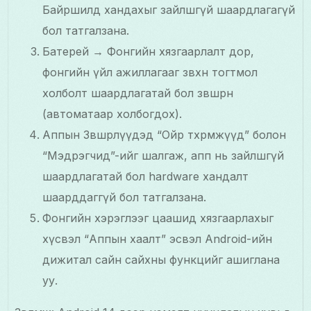
Байршилд хандахыг зайлшгүй шаардлагагүй
бол татгалзана.
Батерей → Фонгийн хязгаарлалт дор,
фонгийн үйл ажиллагааг зөвхөн тогтмол
холболт шаардлагатай бол зөвшөөрнө
(автоматаар холбогдох).
Аппын Зөвшөөрлүүдэд “Ойр төхөөрөмжүүд” болон
“Мэдрэгчид”-ийг шалгаж, апп нь зайлшгүй
шаардлагатай бол hardware хандалт
шаарддаггүй бол татгалзана.
Фонгийн хэрэглээг цаашид хязгаарлахыг
хүсвэл “Аппын хаалт” эсвэл Android-ийн
дижитал сайн сайхны функцийг ашиглана
уу.