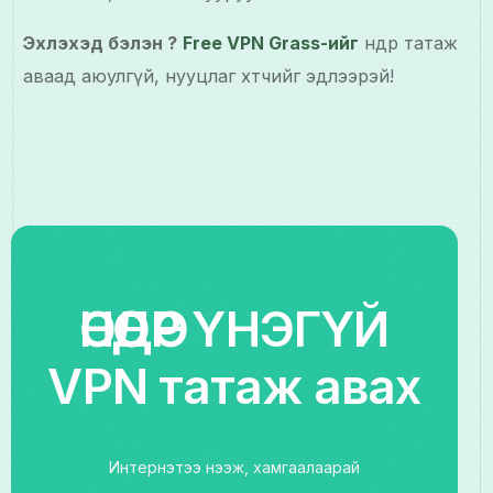
Эхлэхэд бэлэн үү?
Free VPN Grass-ийг
өнөөдөр татаж
аваад аюулгүй, нууцлаг хөтөчийг эдлээрэй!
ӨНӨӨДӨР ҮНЭГҮЙ
VPN татаж авах
Интернэтээ нээж, хамгаалаарай