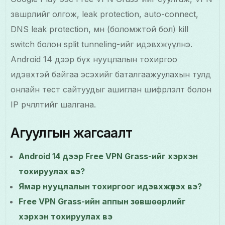
зөвшөөрлийг олгож, leak protection, auto-connect,
DNS leak protection, мөн (боломжтой бол) kill
switch болон split tunneling-ийг идэвхжүүлнэ.
Android 14 дээр бүх нууцлалын тохиргоо
идэвхтэй байгаа эсэхийг баталгаажуулахын тулд
онлайн тест сайтуудыг ашиглан шифрлэлт болон
IP өөрчлөлтийг шалгана.
Агуулгын жагсаалт
Android 14 дээр Free VPN Grass-ийг хэрхэн
тохируулах вэ?
Ямар нууцлалын тохиргоог идэвхжүүлэх вэ?
Free VPN Grass-ийн аппын зөвшөөрлийг
хэрхэн тохируулах вэ