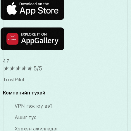
4.7
★
★
★
★
★
5/5
TrustPilot
Компанийн тухай
VPN гэж юу вэ?
Ашиг тус
Хэрхэн ажилладаг