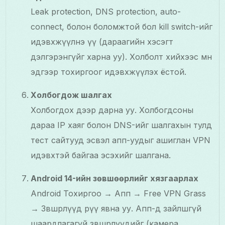
Leak protection, DNS protection, auto-
connect, болон боломжтой бол kill switch-ийг
идэвхжүүлнэ үү (дараагийн хэсэгт
дэлгэрэнгүйг харна уу). Холболт хийхээс өмнө
эдгээр тохиргоог идэвхжүүлэх ёстой.
Холбогдож шалгах
Холбогдох дээр дарна уу. Холбогдсоны
дараа IP хаяг болон DNS-ийг шалгахын тулд
тест сайтууд эсвэл апп-уудыг ашиглан VPN
идэвхтэй байгаа эсэхийг шалгана.
Android 14-ийн зөвшөөрлийг хязгаарлах
Android Тохиргоо → Апп → Free VPN Grass
→ Зөвшөөрлүүд рүү явна уу. Апп-д зайлшгүй
шаардлагагүй зөвшөөрлүүдийг (камера,