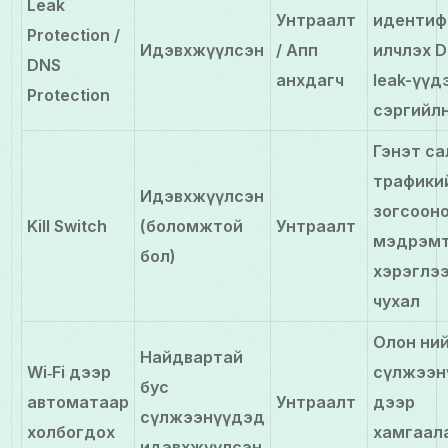
Leak
Унтраалт
идентиф
Protection /
Идэвхжүүлсэн
/ Апп
илчлэх D
DNS
анхдагч
leak-үүд
Protection
сэргийл
Гэнэт са
трафики
Идэвхжүүлсэн
зогсоон
Kill Switch
(боломжтой
Унтраалт
мэдрэмт
бол)
хэрэглэ
чухал
Олон ни
Найдвартай
Wi‑Fi дээр
сүлжээн
бус
автоматаар
Унтраалт
дээр
сүлжээнүүдэд
холбогдох
хамгаал
идэвхжүүлсэн