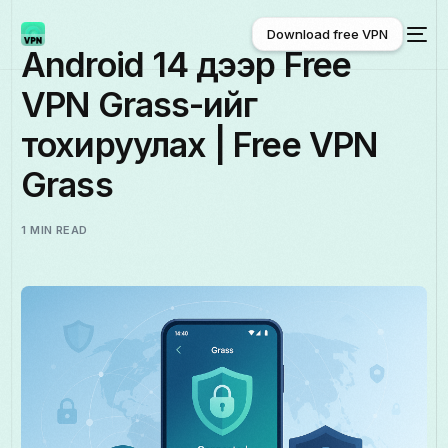
Download free VPN
Android 14 дээр Free
VPN Grass-ийг
Download free VPN
тохируулах | Free VPN
Grass
1 MIN READ
Монгол