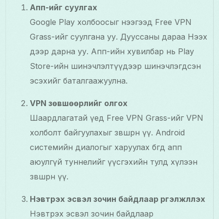
Апп-ийг суулгах
Google Play холбоосыг нээгээд Free VPN
Grass-ийг суулгана уу. Дууссаны дараа Нээх
дээр дарна уу. Апп-ийн хувилбар нь Play
Store-ийн шинэчлэлтүүдээр шинэчлэгдсэн
эсэхийг баталгаажуулна.
VPN зөвшөөрлийг олгох
Шаардлагатай үед Free VPN Grass-ийг VPN
холболт байгуулахыг зөвшөөрнө үү. Android
системийн диалогыг харуулах бөгөөд апп
аюулгүй туннелийг үүсгэхийн тулд хүлээн
зөвшөөрнө үү.
Нэвтрэх эсвэл зочин байдлаар үргэлжлүүлэх
Нэвтрэх эсвэл зочин байдлаар