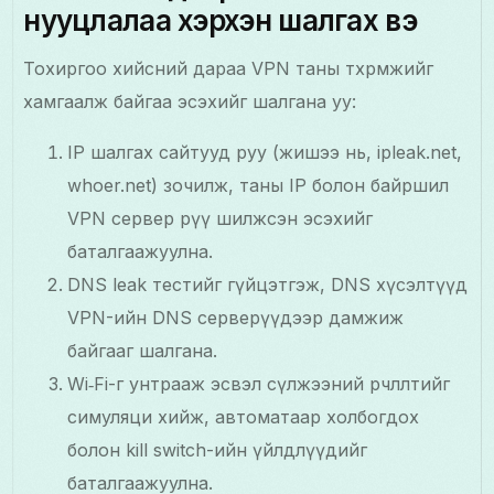
нууцлалаа хэрхэн шалгах вэ
Тохиргоо хийсний дараа VPN таны төхөөрөмжийг
хамгаалж байгаа эсэхийг шалгана уу:
IP шалгах сайтууд руу (жишээ нь, ipleak.net,
whoer.net) зочилж, таны IP болон байршил
VPN сервер рүү шилжсэн эсэхийг
баталгаажуулна.
DNS leak тестийг гүйцэтгэж, DNS хүсэлтүүд
VPN-ийн DNS серверүүдээр дамжиж
байгааг шалгана.
Wi‑Fi-г унтрааж эсвэл сүлжээний өөрчлөлтийг
симуляци хийж, автоматаар холбогдох
болон kill switch-ийн үйлдлүүдийг
баталгаажуулна.