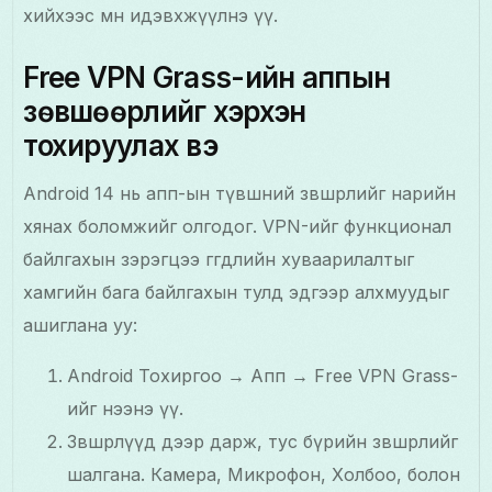
хийхээс өмнө идэвхжүүлнэ үү.
Free VPN Grass-ийн аппын
зөвшөөрлийг хэрхэн
тохируулах вэ
Android 14 нь апп-ын түвшний зөвшөөрлийг нарийн
хянах боломжийг олгодог. VPN-ийг функционал
байлгахын зэрэгцээ өгөгдлийн хуваарилалтыг
хамгийн бага байлгахын тулд эдгээр алхмуудыг
ашиглана уу:
Android Тохиргоо → Апп → Free VPN Grass-
ийг нээнэ үү.
Зөвшөөрлүүд дээр дарж, тус бүрийн зөвшөөрлийг
шалгана. Камера, Микрофон, Холбоо, болон