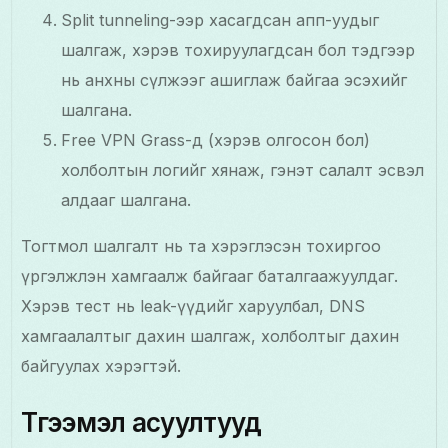
Split tunneling-ээр хасагдсан апп-уудыг
шалгаж, хэрэв тохируулагдсан бол тэдгээр
нь анхны сүлжээг ашиглаж байгаа эсэхийг
шалгана.
Free VPN Grass-д (хэрэв олгосон бол)
холболтын логийг хянаж, гэнэт салалт эсвэл
алдааг шалгана.
Тогтмол шалгалт нь та хэрэглэсэн тохиргоо
үргэлжлэн хамгаалж байгааг баталгаажуулдаг.
Хэрэв тест нь leak-үүдийг харуулбал, DNS
хамгаалалтыг дахин шалгаж, холболтыг дахин
байгуулах хэрэгтэй.
Түгээмэл асуултууд