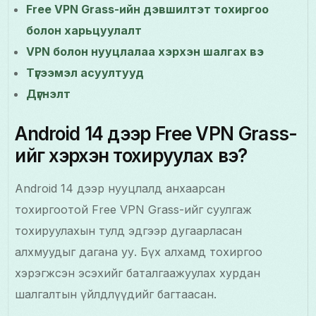
Free VPN Grass-ийн дэвшилтэт тохиргоо
болон харьцуулалт
VPN болон нууцлалаа хэрхэн шалгах вэ
Түгээмэл асуултууд
Дүгнэлт
Android 14 дээр Free VPN Grass-
ийг хэрхэн тохируулах вэ?
Android 14 дээр нууцлалд анхаарсан
тохиргоотой Free VPN Grass-ийг суулгаж
тохируулахын тулд эдгээр дугаарласан
алхмуудыг дагана уу. Бүх алхамд тохиргоо
хэрэгжсэн эсэхийг баталгаажуулах хурдан
шалгалтын үйлдлүүдийг багтаасан.