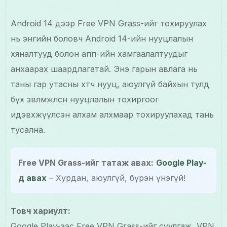
Android 14 дээр Free VPN Grass-ийг тохируулах
нь энгийн боловч Android 14-ийн нууцлалын
хяналтууд болон апп-ийн хамгаалалтуудыг
анхаарах шаардлагатай. Энэ гарын авлага нь
таны гар утасны хөтөч нууц, аюулгүй байхын тулд
бүх зөвлөмжлөсөн нууцлалын тохиргоог
идэвхжүүлсэн алхам алхмаар тохируулахад тань
тусална.
Free VPN Grass-ийг татаж авах:
Google Play-
д авах
– Хурдан, аюулгүй, бүрэн үнэгүй!
Товч хариулт:
Google Play-ээс Free VPN Grass-ийг суулгаж, VPN