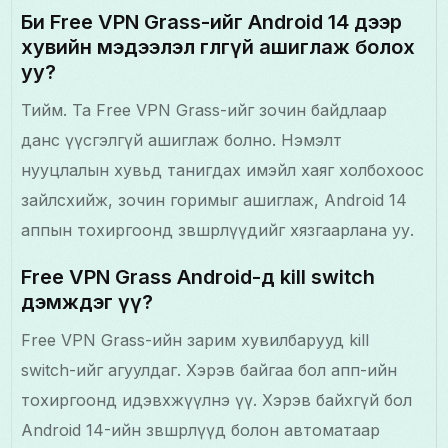
Би Free VPN Grass-ийг Android 14 дээр
хувийн мэдээлэл өгөлгүй ашиглаж болох
уу?
Тийм. Та Free VPN Grass-ийг зочин байдлаар
данс үүсгэлгүй ашиглаж болно. Нэмэлт
нууцлалын хувьд танигдах имэйл хаяг холбохоос
зайлсхийж, зочин горимыг ашиглаж, Android 14
аппын тохиргоонд зөвшөөрлүүдийг хязгаарлана уу.
Free VPN Grass Android-д kill switch
дэмждэг үү?
Free VPN Grass-ийн зарим хувилбарууд kill
switch-ийг агуулдаг. Хэрэв байгаа бол апп-ийн
тохиргоонд идэвхжүүлнэ үү. Хэрэв байхгүй бол
Android 14-ийн зөвшөөрлүүд болон автоматаар