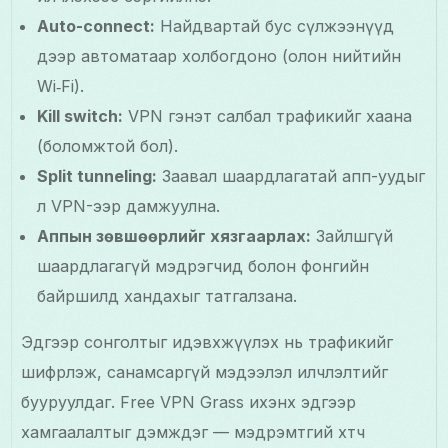
Auto-connect:
Найдвартай бус сүлжээнүүд
дээр автоматаар холбогдоно (олон нийтийн
Wi‑Fi).
Kill switch:
VPN гэнэт салбал трафикийг хаана
(боломжтой бол).
Split tunneling:
Заавал шаардлагатай апп-уудыг
л VPN-ээр дамжуулна.
Аппын зөвшөөрлийг хязгаарлах:
Зайлшгүй
шаардлагагүй мэдрэгчид болон фонгийн
байршилд хандахыг татгалзана.
Эдгээр сонголтыг идэвхжүүлэх нь трафикийг
шифрлэж, санамсаргүй мэдээлэл илчлэлтийг
бууруулдаг. Free VPN Grass ихэнх эдгээр
хамгаалалтыг дэмждэг — мэдрэмтгий хөтөч