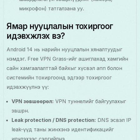
микрофон) татгалзана уу.
Ямар нууцлалын тохиргоог
идэвхжүүлэх вэ?
Android 14 нь нарийн нууцлалын хяналтуудыг
нэмдэг. Free VPN Grass-ийг ашиглахад хамгийн
сайн хамгаалалттай байхыг хүсвэл апп болон
системийн тохиргоонд эдгээр тохиргоог
идэвхжүүлнэ үү:
VPN зөвшөөрөл:
VPN туннелийг байгуулахыг
зөвшөөрнө.
Leak protection / DNS protection:
DNS эсвэл IP
leak-үүд таны жинхэнэ идентификацийг
илчлэхээс сэргийлнэ.