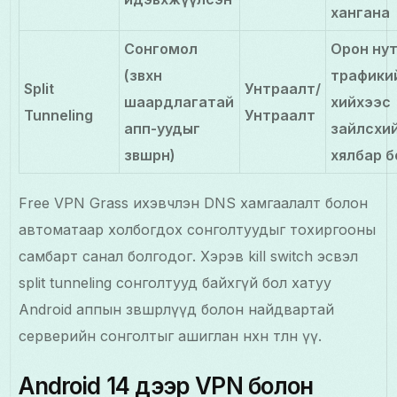
хангана
Сонгомол
Орон ну
(зөвхөн
трафикий
Split
Унтраалт/
шаардлагатай
хийхээс
Tunneling
Унтраалт
апп-уудыг
зайлсхи
зөвшөөрнө)
хялбар б
Free VPN Grass ихэвчлэн DNS хамгаалалт болон
автоматаар холбогдох сонголтуудыг тохиргооны
самбарт санал болгодог. Хэрэв kill switch эсвэл
split tunneling сонголтууд байхгүй бол хатуу
Android аппын зөвшөөрлүүд болон найдвартай
серверийн сонголтыг ашиглан нөхөн төлнө үү.
Android 14 дээр VPN болон