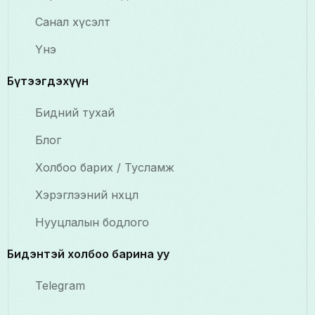
Санал хүсэлт
Үнэ
Бүтээгдэхүүн
Бидний тухай
Блог
Холбоо барих / Тусламж
Хэрэглээний нөхцөл
Нууцлалын бодлого
Бидэнтэй холбоо барина уу
Telegram