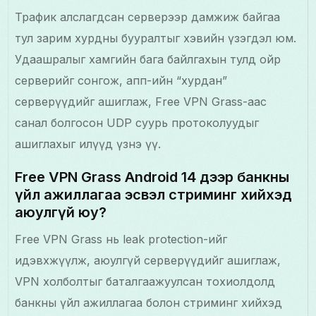
Трафик алслагдсан серверээр дамжиж байгаа
тул зарим хурдны бууралтыг хэвийн үзэгдэл юм.
Удаашралыг хамгийн бага байлгахын тулд ойр
серверийг сонгож, апп-ийн “хурдан”
серверүүдийг ашиглаж, Free VPN Grass-аас
санал болгосон UDP суурь протоколуудыг
ашиглахыг илүүд үзнэ үү.
Free VPN Grass Android 14 дээр банкны
үйл ажиллагаа эсвэл стриминг хийхэд
аюулгүй юу?
Free VPN Grass нь leak protection-ийг
идэвхжүүлж, аюулгүй серверүүдийг ашиглаж,
VPN холболтыг баталгаажуулсан тохиолдолд
банкны үйл ажиллагаа болон стриминг хийхэд