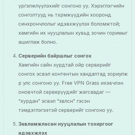
үргэлжлүүлэхийг сонгоно уу. Хэрэглэгчийн
сонголтууд нь төхөөрөмжүүдийн хооронд
синхрончлолыг идэвхжүүлэх боломжтой;
хамгийн их нууцлалын хувьд зочин горимыг
ашиглаж болно.
Серверийн байршлыг сонгох
Хамгийн сайн хурдтай ойр серверийг
сонгох эсвэл контентын хандалтад зориулж
өөр улс сонгоно уу. Free VPN Grass ихэвчлэн
оновчтой серверүүдийг жагсаадаг —
“хурдан” эсвэл “зөвлөсөн” гэсэн
тэмдэглэгээтэй серверийг сонгоно уу.
Зөвлөмжлөсөн нууцлалын тохиргоог
идэвхжүүлэх