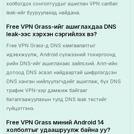
холбогдох сонголтуудыг ашиглан VPN салбал
leak-ийг бууруулахад найдана.
Free VPN Grass-ийг ашиглахдаа DNS
leak-ээс хэрхэн сэргийлэх вэ?
Free VPN Grass-д DNS хамгаалалтыг
идэвхжүүлж, Android сүлжээний тохиргоонд
өөрийн DNS-ийг ашиглахаас зайлсхий. Апп-ийн
дотоод DNS эсвэл найдвартай шифрлэгдсэн
DNS ханган нийлүүлэгчдийг ашиглаж, бүх DNS
трафик VPN-ээр дамжиж байгааг
баталгаажуулахын тулд DNS leak тестийг
гүйцэтгэнэ.
Free VPN Grass миний Android 14
холболтыг удаашруулж байна уу?