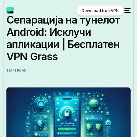
Download free VPN
Сепарација на тунелот
Android: Исклучи
Download free VPN
апликации | Бесплатен
VPN Grass
1 MIN READ
Македонски