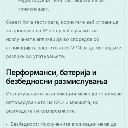
недостасуваат или поставките не се
применуваат.
Совет: Кога тестирате, користете веб-страница
за проверка на IP во прелистувачот на
исклучената апликација во споредба со
апликацијата заштитена со VPN за да потврдите
разлики во упатувањето.
Перформанси, батерија и
безбедносни размислувања
Исклучувањето на апликации може да го намали
оптоварувањето на CPU и мрежата, но
разгледајте ги компромисите:
Безбедност: Исклучените апликации нема да