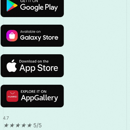
4.7
★
★
★
★
★
5/5