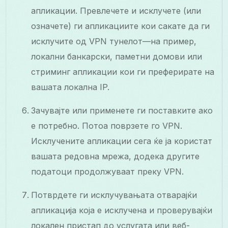
апликации. Превлечете и исклучете (или
означете) ги апликациите кои сакате да ги
исклучите од VPN тунелот—на пример,
локални банкарски, паметни домови или
стриминг апликации кои ги преферирате на
вашата локална IP.
Зачувајте или применете ги поставките ако
е потребно. Потоа поврзете го VPN.
Исклучените апликации сега ќе ја користат
вашата редовна мрежа, додека другите
податоци продолжуваат преку VPN.
Потврдете ги исклучувањата отварајќи
апликација која е исклучена и проверувајќи
локален пристап до услугата или веб-