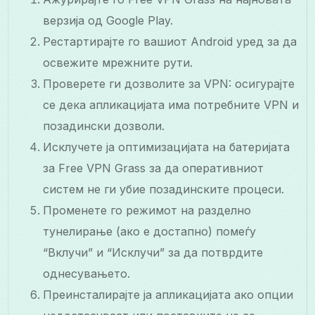
верзија од Google Play.
Рестартирајте го вашиот Android уред за да
освежите мрежните рути.
Проверете ги дозволите за VPN: осигурајте
се дека апликацијата има потребните VPN и
позадински дозволи.
Исклучете ја оптимизацијата на батеријата
за Free VPN Grass за да оперативниот
систем не ги убие позадинските процеси.
Променете го режимот на разделно
тунелирање (ако е достапно) помеѓу
“Вклучи” и “Исклучи” за да потврдите
однесувањето.
Преинсталирајте ја апликацијата ако опции