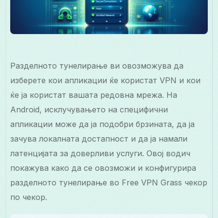
Разделното тунелирање ви овозможува да
изберете кои апликации ќе користат VPN и кои
ќе ја користат вашата редовна мрежа. На
Android, исклучувањето на специфични
апликации може да ја подобри брзината, да ја
зачува локалната достапност и да ја намали
латенцијата за доверливи услуги. Овој водич
покажува како да се овозможи и конфигурира
разделното тунелирање во Free VPN Grass чекор
по чекор.