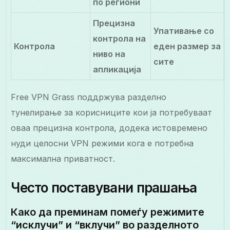
по региони
Прецизна
Упативање со
контрола на
Контрола
еден размер за
ниво на
сите
апликација
Free VPN Grass поддржува разделно
тунелирање за корисниците кои ја потребуваат
оваа прецизна контрола, додека истовремено
нуди целосни VPN режими кога е потребна
максимална приватност.
Често поставувани прашања
Како да преминам помеѓу режимите
“исклучи” и “вклучи” во разделното