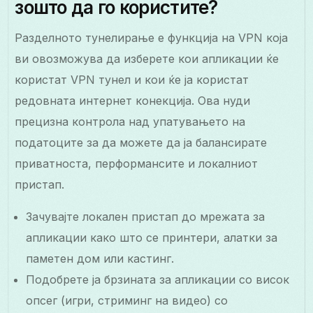
зошто да го користите?
Разделното тунелирање е функција на VPN која
ви овозможува да изберете кои апликации ќе
користат VPN тунел и кои ќе ја користат
редовната интернет конекција. Ова нуди
прецизна контрола над упатувањето на
податоците за да можете да ја балансирате
приватноста, перформансите и локалниот
пристап.
Зачувајте локален пристап до мрежата за
апликации како што се принтери, алатки за
паметен дом или кастинг.
Подобрете ја брзината за апликации со висок
опсег (игри, стриминг на видео) со