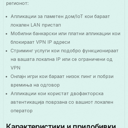
регионот:
Апликации за паметен дом/IoT кои бараат
локален LAN пристап
Мобилни банкарски или платни апликации кои
блокираат VPN IP адреси
Стриминг услуги кои подобро функционираат
на вашата локална IP или се ограничени од
VPN
Онлајн игри кои бараат низок пинг и побрзи
времиња на одговор
Апликации кои користат двофакторска
автентикација поврзана со вашиот локален
оператор
Карактеристики и придобивки