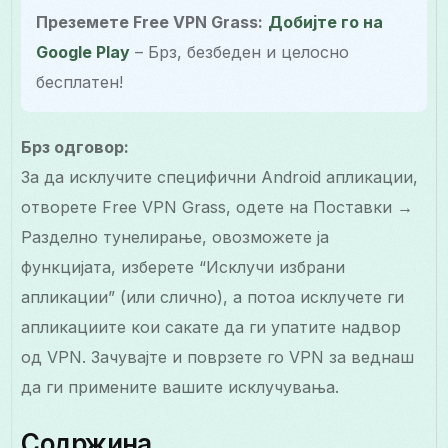
Преземете Free VPN Grass:
Добијте го на
Google Play
– Брз, безбеден и целосно
бесплатен!
Брз одговор:
За да исклучите специфични Android апликации,
отворете Free VPN Grass, одете на Поставки →
Разделно тунелирање, овозможете ја
функцијата, изберете “Исклучи избрани
апликации” (или слично), а потоа исклучете ги
апликациите кои сакате да ги упатите надвор
од VPN. Зачувајте и поврзете го VPN за веднаш
да ги примените вашите исклучувања.
Содржина