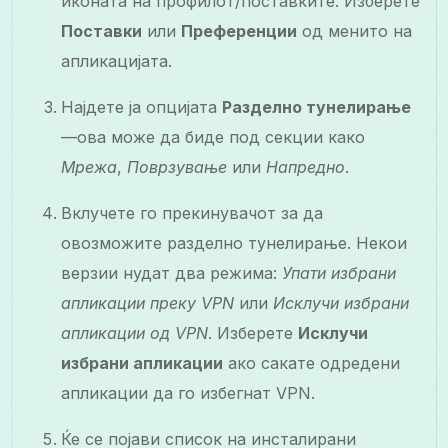
иконата на профилот/поставките. Изберете
Поставки
или
Преференции
од менито на
апликацијата.
Најдете ја опцијата
Разделно тунелирање
—ова може да биде под секции како
Мрежа
,
Поврзување
или
Напредно
.
Вклучете го прекинувачот за да
овозможите разделно тунелирање. Некои
верзии нудат два режима:
Упати избрани
апликации преку VPN
или
Исклучи избрани
апликации од VPN
. Изберете
Исклучи
избрани апликации
ако сакате одредени
апликации да го избегнат VPN.
Ќе се појави список на инсталирани