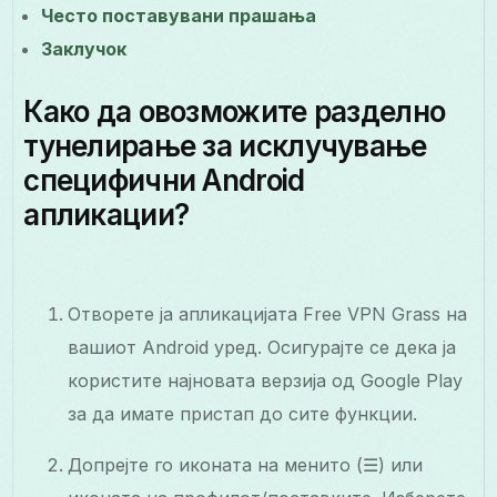
Често поставувани прашања
Заклучок
Како да овозможите разделно
тунелирање за исклучување
специфични Android
апликации?
Отворете ја апликацијата Free VPN Grass на
вашиот Android уред. Осигурајте се дека ја
користите најновата верзија од Google Play
за да имате пристап до сите функции.
Допрејте го иконата на менито (☰) или