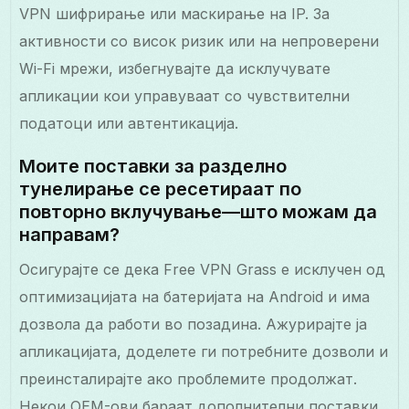
VPN шифрирање или маскирање на IP. За
активности со висок ризик или на непроверени
Wi-Fi мрежи, избегнувајте да исклучувате
апликации кои управуваат со чувствителни
податоци или автентикација.
Моите поставки за разделно
тунелирање се ресетираат по
повторно вклучување—што можам да
направам?
Осигурајте се дека Free VPN Grass е исклучен од
оптимизацијата на батеријата на Android и има
дозвола да работи во позадина. Ажурирајте ја
апликацијата, доделете ги потребните дозволи и
преинсталирајте ако проблемите продолжат.
Некои OEM-ови бараат дополнителни поставки