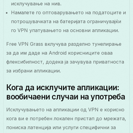
исклучување на нив.
Намалете го оптоварувањето на податоците и
потрошувачката на батеријата ограничувајќи
го VPN упатувањето на основни апликации.
Free VPN Grass вклучува разделно тунелирање
за да им даде на Android корисниците оваа
флексибилност, додека ја зачувува приватноста
за избрани апликации.
Кога да исклучите апликации:
вообичаени случаи на употреба
Исклучувањето на апликации од VPN е корисно
кога ви е потребен локален пристап до мрежата,
пониска латенција или услуги специфични за