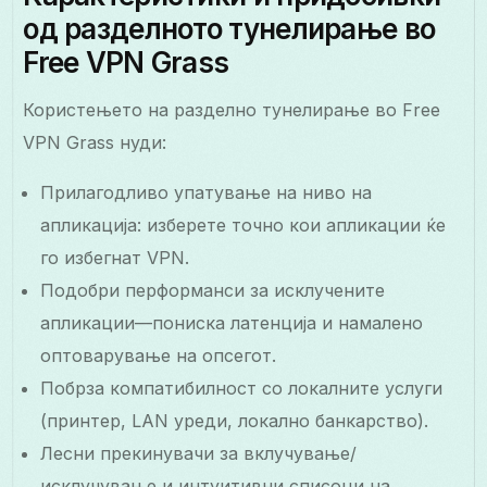
од разделното тунелирање во
Free VPN Grass
Користењето на разделно тунелирање во Free
VPN Grass нуди:
Прилагодливо упатување на ниво на
апликација: изберете точно кои апликации ќе
го избегнат VPN.
Подобри перформанси за исклучените
апликации—пониска латенција и намалено
оптоварување на опсегот.
Побрза компатибилност со локалните услуги
(принтер, LAN уреди, локално банкарство).
Лесни прекинувачи за вклучување/
исклучување и интуитивни списоци на