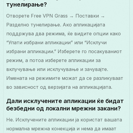
тунелирање?
Отворете Free VPN Grass → Поставки →
Разделно тунелирање. Ако апликацијата
поддржува два режима, ќе видите опции како
“Упати избрани апликации” или “Исклучи
избрани апликации.” Изберете го посакуваниот
режим, а потоа изберете апликации за
вклучување или исклучување и зачувајте.
Имената на режимите можат да се разликуваат
во зависност од верзијата на апликацијата.
Дали исклучените апликации ќе бидат
безбедни од локални мрежни закани?
Не. Исклучените апликации ја користат вашата
нормална мрежна конекција и нема да имаат