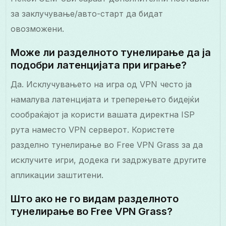
за заклучување/авто-старт да бидат
овозможени.
Може ли разделното тунелирање да ја
подобри латенцијата при играње?
Да. Исклучувањето на игра од VPN често ја
намалува латенцијата и треперењето бидејќи
сообраќајот ја користи вашата директна ISP
рута наместо VPN серверот. Користете
разделно тунелирање во Free VPN Grass за да
исклучите игри, додека ги задржувате другите
апликации заштитени.
Што ако не го видам разделното
тунелирање во Free VPN Grass?