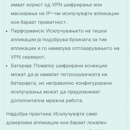
имаат корист од VPN шифрирање или
маскирање на IP—не исклучувајте апликации
кои бараат приватност.
Перформанси: Исклучувањето на тешки
апликации ја подобрува брзината за тие
апликации и го намалува оптоварувањето на
VPN серверот.
Батерија: Помалку шифрирани конекции
можат да ја намалат потрошувачката на
батеријата, но неправилно конфигурирани
исклучувања можат да предизвикаат
дополнителна мрежна работа.
Најдобра практика: Исклучувајте само
доверливи апликации кои бараат локален