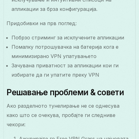
апликации за брза конфигурација.
Придобивки на прв поглед:
Побрзо стриминг за исклучените апликации
Помалку потрошувачка на батерија кога е
минимизирано VPN упатувањето
Зачувана приватност за апликации кои ги
избирате да ги упатите преку VPN
Решавање проблеми & совети
Ако разделното тунелирање не се однесува
како што се очекува, пробајте ги следниве
чекори:
Ажурирајте го Free VPN Grass на најновата