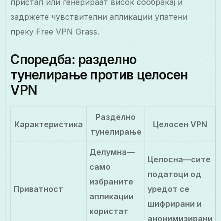
пристап или генерираат висок сообраќај и
задржете чувствителни апликации упатени
преку Free VPN Grass.
Споредба: разделно
тунелирање против целосен
VPN
Разделно
Карактеристика
Целосен VPN
тунелирање
Делумна—
Целосна—сите
само
податоци од
избраните
Приватност
уредот се
апликации
шифрирани и
користат
анонимизирани