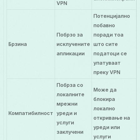
VPN
Потенцијално
побавно
Побрзо за
поради тоа
Брзина
исклучените
што сите
апликации
податоци се
упатуваат
преку VPN
Побрза со
Може да
локалните
блокира
мрежни
локално
Компатибилност
уреди и
откривање на
услуги
уреди или
заклучени
услуги