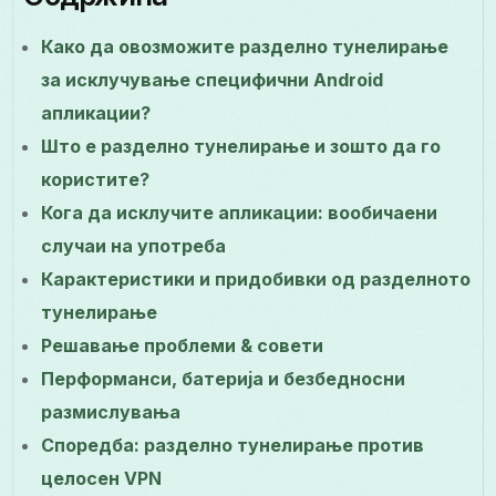
Како да овозможите разделно тунелирање
за исклучување специфични Android
апликации?
Што е разделно тунелирање и зошто да го
користите?
Кога да исклучите апликации: вообичаени
случаи на употреба
Карактеристики и придобивки од разделното
тунелирање
Решавање проблеми & совети
Перформанси, батерија и безбедносни
размислувања
Споредба: разделно тунелирање против
целосен VPN