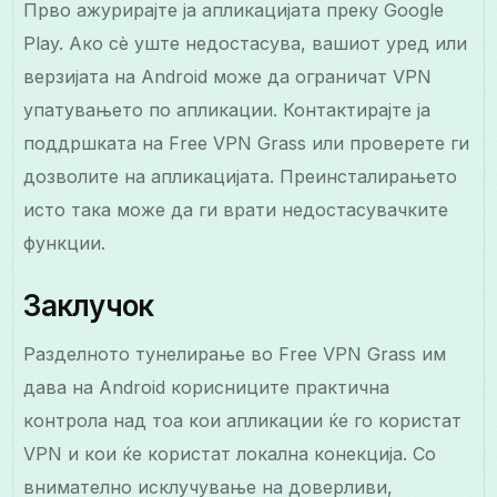
Прво ажурирајте ја апликацијата преку Google
Play. Ако сè уште недостасува, вашиот уред или
верзијата на Android може да ограничат VPN
упатувањето по апликации. Контактирајте ја
поддршката на Free VPN Grass или проверете ги
дозволите на апликацијата. Преинсталирањето
исто така може да ги врати недостасувачките
функции.
Заклучок
Разделното тунелирање во Free VPN Grass им
дава на Android корисниците практична
контрола над тоа кои апликации ќе го користат
VPN и кои ќе користат локална конекција. Со
внимателно исклучување на доверливи,