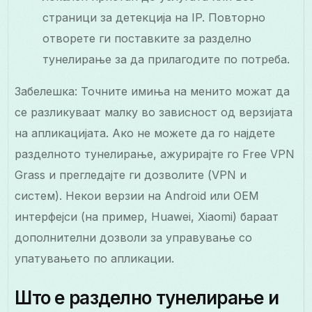
страници за детекција на IP. Повторно
отворете ги поставките за разделно
тунелирање за да прилагодите по потреба.
Забелешка: Точните имиња на менито можат да
се разликуваат малку во зависност од верзијата
на апликацијата. Ако не можете да го најдете
разделното тунелирање, ажурирајте го Free VPN
Grass и прегледајте ги дозволите (VPN и
систем). Некои верзии на Android или OEM
интерфејси (на пример, Huawei, Xiaomi) бараат
дополнителни дозволи за управување со
упатувањето по апликации.
Што е разделно тунелирање и