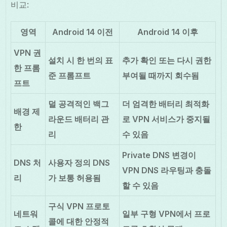
비교:
영역
Android 14 이전
Android 14 이후
VPN 권
설치 시 한 번의 표
추가 확인 또는 다시 권한
한 프롬
준 프롬프트
부여될 때까지 회수됨
프트
덜 공격적인 백그
더 엄격한 배터리 최적화
배경 제
라운드 배터리 관
로 VPN 서비스가 중지될
한
리
수 있음
Private DNS 변경이
DNS 처
사용자 정의 DNS
VPN DNS 라우팅과 충돌
리
가 보통 허용됨
할 수 있음
구식 VPN 프로토
네트워
일부 구형 VPN에서 프로
콜에 대한 안정적