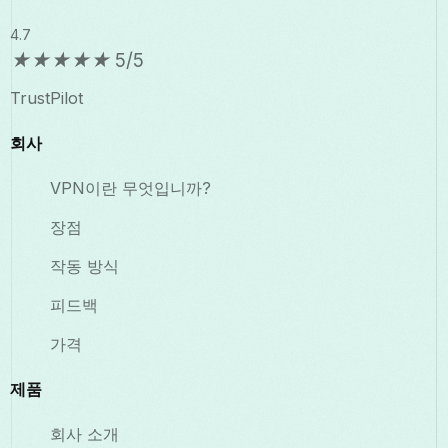
4.7
★
★
★
★
★
5/5
TrustPilot
회사
VPN이란 무엇입니까?
장점
작동 방식
피드백
가격
제품
회사 소개