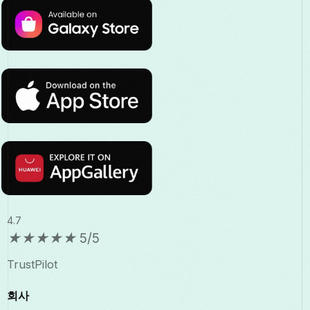
4.7
★
★
★
★
★
5/5
TrustPilot
회사