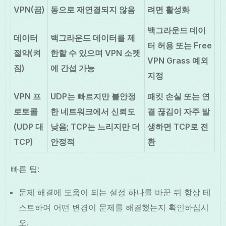
VPN(끔)
동으로 재연결되지 않음
려면 활성화
백그라운드 데이
데이터
백그라운드 데이터를 제
터 허용 또는 Free
절약(켜
한할 수 있으며 VPN 소켓
VPN Grass 예외
짐)
에 간섭 가능
지정
VPN 프
UDP는 빠르지만 불안정
패킷 손실 또는 연
로토콜
한 네트워크에서 신뢰도
결 끊김이 자주 발
(UDP 대
낮음; TCP는 느리지만 더
생하면 TCP로 전
TCP)
안정적
환
빠른 팁:
문제 해결에 도움이 되는 설정 하나를 바꾼 뒤 항상 테
스트하여 어떤 변경이 문제를 해결했는지 확인하십시
오.