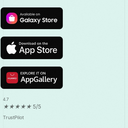
4.7
★
★
★
★
★
5/5
TrustPilot