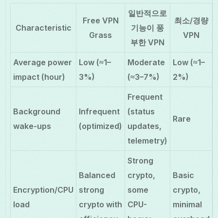
일반적으로
Free VPN
최소/경량
Characteristic
기능이 풍
Grass
VPN
부한 VPN
Average power
Low (≈1–
Moderate
Low (≈1–
impact (hour)
3%)
(≈3–7%)
2%)
Frequent
Background
Infrequent
(status
Rare
wake-ups
(optimized)
updates,
telemetry)
Strong
Balanced
crypto,
Basic
Encryption/CPU
strong
some
crypto,
load
crypto with
CPU-
minimal