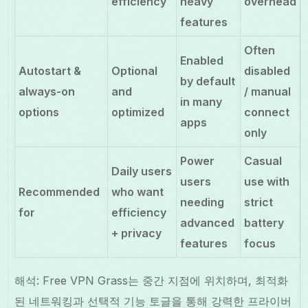
efficiency
heavy
overhead
features
Often
Enabled
Autostart &
Optional
disabled
by default
always-on
and
/ manual
in many
options
optimized
connect
apps
only
Power
Casual
Daily users
users
use with
Recommended
who want
needing
strict
for
efficiency
advanced
battery
+ privacy
features
focus
해석: Free VPN Grass는 중간 지점에 위치하며, 최적화
된 네트워킹과 선택적 기능 토글을 통해 강력한 프라이버