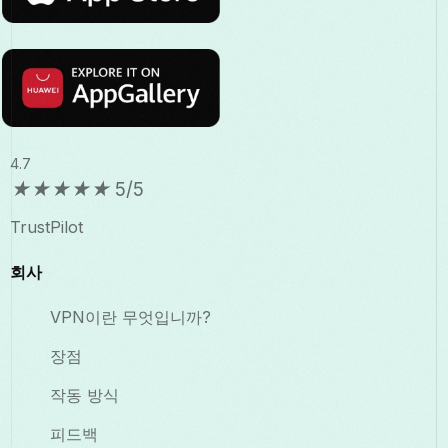
4.7
★
★
★
★
★
5/5
TrustPilot
회사
VPN이란 무엇입니까?
장점
작동 방식
피드백