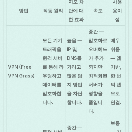
지오 차
사용
방법
작동 원리
단에 대
속도
용이
한 효과
성
중간 —
모든 기기
높음 —
암호화로
매우
트래픽을
IP 및
오버헤드
쉬움
원격 서버
DNS를
가 추가
— 앱
VPN (Free
를 통해 라
가리고
되지만
기반,
VPN Grass)
우팅하고
많은 탐
최적화된
한 번
데이터를
지 방법
서버가
의 탭
암호화합
을 차단
영향을
으로
니다.
합니다.
줄입니
연결.
다.
보통
중간 —
특정 서비
— 기