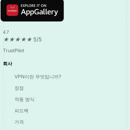
4.7
★
★
★
★
★
5/5
TrustPilot
회사
VPN이란 무엇입니까?
장점
작동 방식
피드백
가격