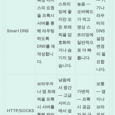
스트리
높음 —
스의 요청
기나
밍에 좋
오버헤드
을 프록시
라우
지만 모
가 적고
서버를 통
터의
든 트래
영상 스
Smart DNS
해 라우팅
DNS
픽을 암
트리밍에
하도록
설정
호화하
일반적으
DNS를 재
변경
거나 숨
로 더 빠
작성합니
이 필
기지 않
릅니다.
다.
요합
습니다.
니다.
낮음에
브라우저
보통
서 중간
나 앱 트래
가변적
— 앱
— 고급
픽을 프록
— 프록
이나
서비스
시 서버를
시 공급
브라
HTTP/SOCKS
에서 쉽
통해 재라
자 및 구
우저