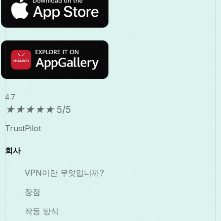
4.7
★
★
★
★
★
5/5
TrustPilot
회사
VPN이란 무엇입니까?
장점
작동 방식