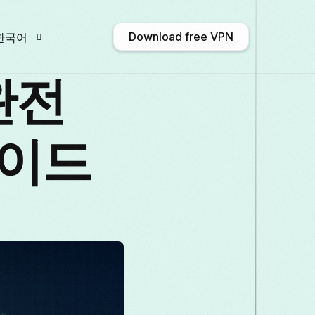
Download free VPN
한국어
완전
nglish
Afrikaans
Shqip
አማርኛ
가이드
Български
ဗမာစာ
Català
中文 (
rançais
Galego
ქართული
Deutsch
taliano
日本語
ಕನ್ನಡ
Қазақ тілі