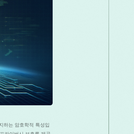
Македонски
Melayu
മലയാളം
मराठी
Română
Русский
Српски
සිංහල
ెలుగు
ไทย
Türk
 방지하는 암호학적 특성입
한 프라이버시 보호를 제공