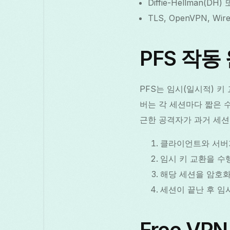
Diffie-Hellman(
TLS, OpenVPN, 
PFS 작동
PFS는 임시(일시적) 
버는 각 세션마다 짧은 
근한 공격자가 과거 세션
클라이언트와 서버
임시 키 교환을 수행
해당 세션을 암호화
세션이 끝난 후 임
Free VP