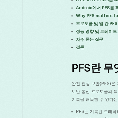
Android에서 PFS
Why PFS matters for
프로토콜 및 앱 간 PFS
성능 영향 및 트레이
자주 묻는 질문
결론
PFS란 무
완전 전방 보안(PFS)
보안 통신 프로토콜의 특
기록을 해독할 수 없다는
PFS는 기록된 트래픽