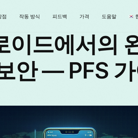
장점
작동 방식
피드백
가격
도움말
로이드에서의 
E
보안 — PFS 
F
I